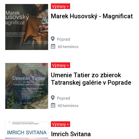
Výstavy >
Marek Husovský - Magnificat
Poprad
60 termínov
Výstavy >
Umenie Tatier zo zbierok
Tatranskej galérie v Poprade
Poprad
60 termínov
Výstavy >
Imrich Svitana