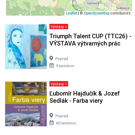
Leaflet
| ©
OpenStreetMap
contributors
Výstavy >
Triumph Talent CUP (TTC26) -
VÝSTAVA výtvarných prác
Poprad
9 termínov
Výstavy >
Ľubomír Hajdučík & Jozef
Sedlák - Farba viery
Poprad
60 termínov