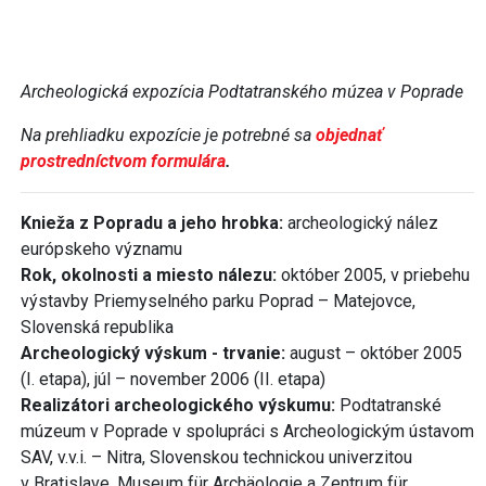
Archeologická expozícia Podtatranského múzea v Poprade
Na prehliadku expozície je potrebné sa
objednať
prostredníctvom formulára
.
Knieža z Popradu a jeho hrobka:
archeologický nález
európskeho významu
Rok, okolnosti a miesto nálezu:
október 2005, v priebehu
výstavby Priemyselného parku Poprad – Matejovce,
Slovenská republika
Archeologický výskum - trvanie:
august – október 2005
(I. etapa), júl – november 2006 (II. etapa)
Realizátori archeologického výskumu:
Podtatranské
múzeum v Poprade v spolupráci s Archeologickým ústavom
SAV, v.v.i. – Nitra, Slovenskou technickou univerzitou
v Bratislave, Museum für Archäologie a Zentrum für