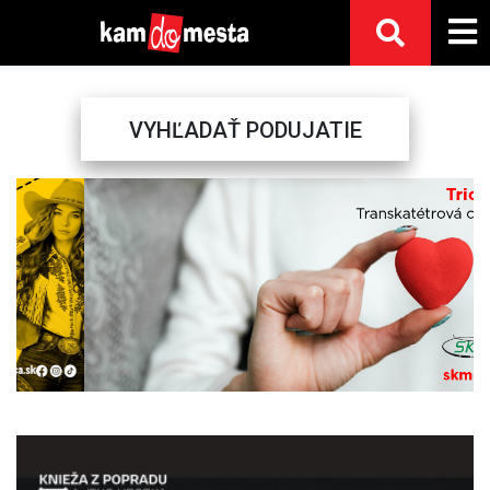
VYHĽADAŤ PODUJATIE
Previous
Next