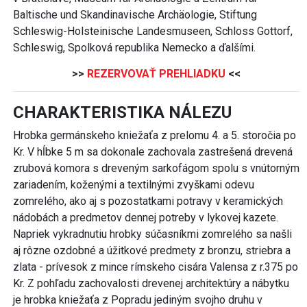
Baltische und Skandinavische Archäologie, Stiftung
Schleswig-Holsteinische Landesmuseen, Schloss Gottorf,
Schleswig, Spolková republika Nemecko a ďalšími.
>>
REZERVOVAŤ PREHLIADKU
<<
CHARAKTERISTIKA NÁLEZU
Hrobka germánskeho kniežaťa z prelomu 4. a 5. storočia po
Kr. V hĺbke 5 m sa dokonale zachovala zastrešená drevená
zrubová komora s dreveným sarkofágom spolu s vnútorným
zariadením, koženými a textilnými zvyškami odevu
zomrelého, ako aj s pozostatkami potravy v keramických
nádobách a predmetov dennej potreby v lykovej kazete.
Napriek vykradnutiu hrobky súčasníkmi zomrelého sa našli
aj rôzne ozdobné a úžitkové predmety z bronzu, striebra a
zlata - prívesok z mince rímskeho cisára Valensa z r.375 po
Kr. Z pohľadu zachovalosti drevenej architektúry a nábytku
je hrobka kniežaťa z Popradu jediným svojho druhu v