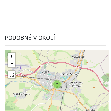
PODOBNÉ V OKOLÍ
+
−
2