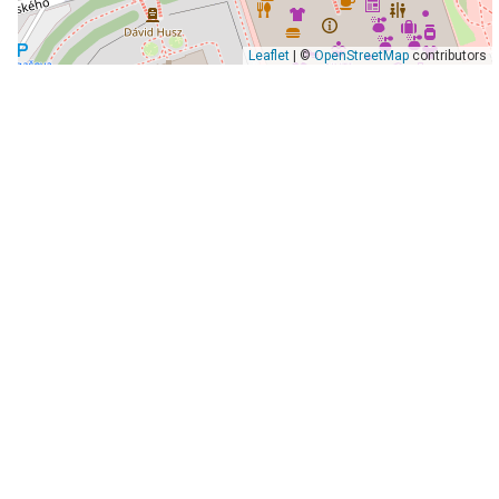
Leaflet
| ©
OpenStreetMap
contributors