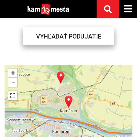
VYHĽADAŤ PODUJATIE
Previous
Next
+
−