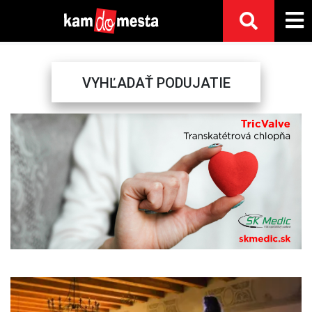
VYHĽADAŤ PODUJATIE
Previous
Next