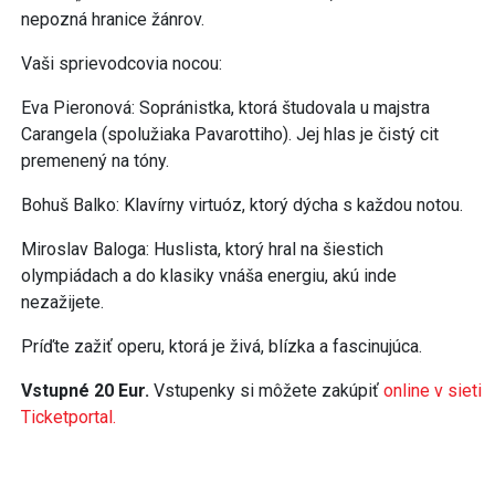
nepozná hranice žánrov.
Vaši sprievodcovia nocou:
Eva Pieronová: Sopránistka, ktorá študovala u majstra
Carangela (spolužiaka Pavarottiho). Jej hlas je čistý cit
premenený na tóny.
Bohuš Balko: Klavírny virtuóz, ktorý dýcha s každou notou.
Miroslav Baloga: Huslista, ktorý hral na šiestich
olympiádach a do klasiky vnáša energiu, akú inde
nezažijete.
Príďte zažiť operu, ktorá je živá, blízka a fascinujúca.
Vstupné 20 Eur.
Vstupenky si môžete zakúpiť
online v sieti
Ticketportal.