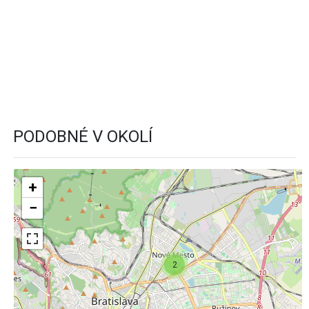
PODOBNÉ V OKOLÍ
+
−
2