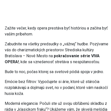
Zažite večer, kedy opera prestáva byť históriou a začína byť
vaším príbehom.
Zabudnite na všetky predsudky o „vážnej“ hudbe. Pozývame
vás do charizmatických priestorov Strediska kultúry
Bratislava – Nové Mesto na
pokračovanie série VIVA
OPERA!
, kde sa vznešenosť stretáva s nespútanosťou.
Bude to noc, počas ktorej sa svetové pódiá spoja v jedno.
Emócie bez filtrov: Vypočujete si árie, ktoré už stáročia
rozplakávajú a dojímajú svet, no v podaní, ktoré vám naskočí
husia koža.
Moderná elegancia: Počuli ste už svoju obľúbenú skladbu z
rádia v „klasickom fraku“? Ukážeme vám, že skvelá melódia