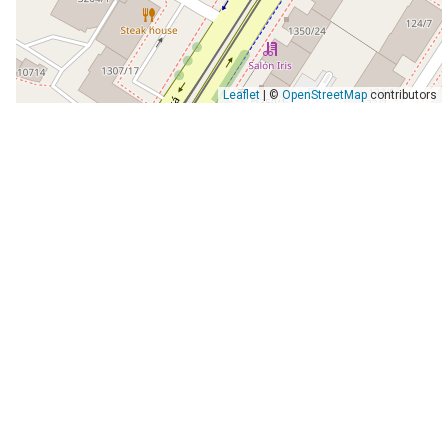
Leaflet
| ©
OpenStreetMap
contributors