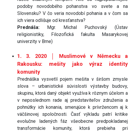
podoby novodobého pohanstva vo svete a na
Slovensku? V čo veria novodobí pohania a v čom sa
ich viera odlišuje od kresťanstva?
Prednáša:
Mgr. Michal Puchovský (Ústav
religionistiky, Filozofická fakulta Masarykovej
univerzity v Brne)
1. 3. 2020 │ Muslimové v Německu a
Rakousku: mešity jako výraz identity
komunity
Prednáška vysvetlí pojem mešita v širšom zmysle
slova – urbanistické súvislosti výstavby budovy,
skupinu, ktorá daný objekt využíva k rôznym účelom a
v neposlednom rade aj predstaviteľov združenia a
pohnútky ich konania, smerujúce k prívržencom aj k
väčšinovej spoločnosti. Časť výkladu patrí kritike
evolučne ladených fáz všeobecne predpokladanej
transformácie komunity, ktorá prebieha pri