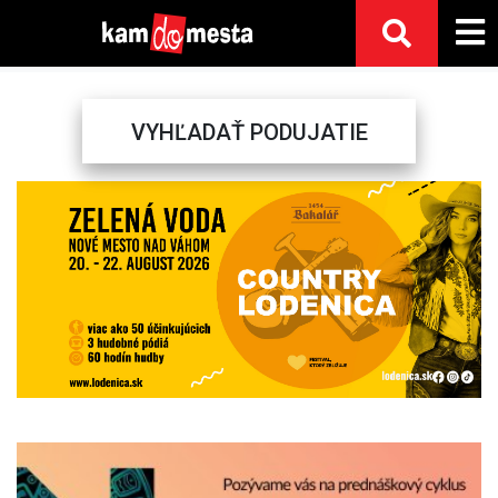
VYHĽADAŤ PODUJATIE
Previous
Next