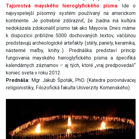
Tajomstvá mayského hieroglyfického písma
. Ide o
najvyspelejší písomný systém používaný na americkom
kontinente. Je potrebné zdôrazniť, že žiadna iná kultúra
nedokázala zdokonaliť písmo tak ako Mayovia. Dnes máme
k dispozícii približne 5000 dochovaných textov, väčšinou
predstavujú archeologické artefakty (stély, panely, keramika,
nástenné maľby, knihy...). Prednáška predstaví princíp
fungovania mayského hieroglyfického písma a špecifiká
kalendárnych záznamov – aj tých, ktoré „vraj predpovedali“
koniec sveta v roku 2012.
Prednáša:
Mgr. Jakub Špoták, PhD. (Katedra porovnávacej
religionistiky, Filozofická fakulta Univerzity Komenského).