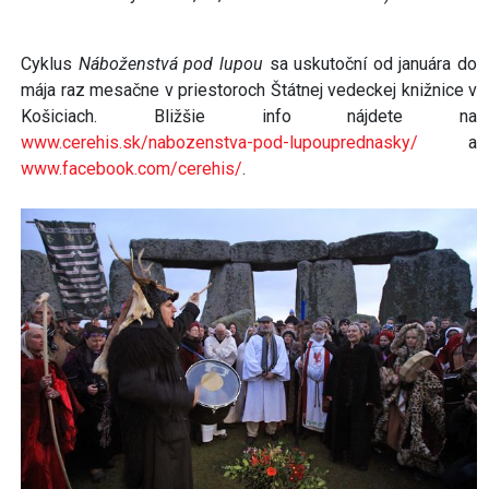
Cyklus
Náboženstvá pod lupou
sa uskutoční od januára do
mája raz mesačne v priestoroch Štátnej vedeckej knižnice v
Košiciach. Bližšie info nájdete na
www.cerehis.sk/nabozenstva-pod-lupouprednasky/
a
www.facebook.com/cerehis/
.