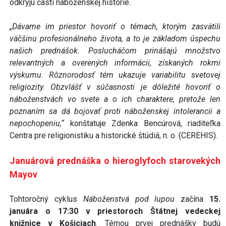
odkryjú časti náboženskej histórie.
„Dávame im priestor hovoriť o témach, ktorým zasvätili
väčšinu profesionálneho života, a to je základom úspechu
našich prednášok. Poslucháčom prinášajú množstvo
relevantných a overených informácii, získaných rokmi
výskumu. Rôznorodosť tém ukazuje variabilitu svetovej
religiozity. Obzvlášť v súčasnosti je dôležité hovoriť o
náboženstvách vo svete a o ich charaktere, pretože len
poznaním sa dá bojovať proti náboženskej intolerancii a
nepochopeniu,“
konštatuje Zdenka Bencúrová, riaditeľka
Centra pre religionistiku a historické štúdiá, n. o. (CEREHIS).
Januárová prednáška o hieroglyfoch starovekých
Mayov
Tohtoročný cyklus
Náboženstvá pod lupou
začína
15.
januára o 17:30 v priestoroch Štátnej vedeckej
knižnice v Košiciach
. Témou prvej prednášky budú