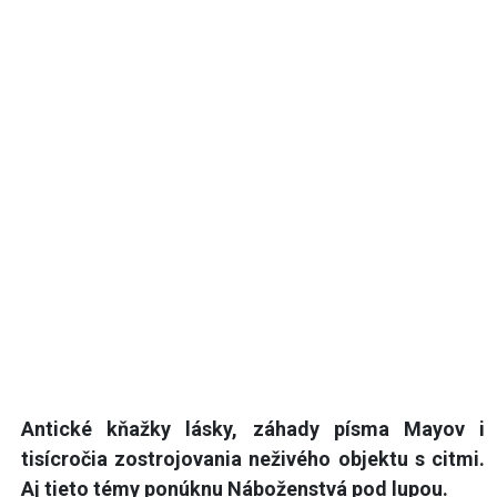
Antické kňažky lásky, záhady písma Mayov i
tisícročia zostrojovania neživého objektu s citmi.
Aj tieto témy ponúknu Náboženstvá pod lupou.