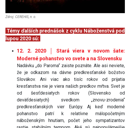
Zdroj: CEREHIS, n. o.
Témy ďalších prednášok z cyklu Náboženstvá pod
lupou 2020 sú:
12. 2. 2020 │ Stará viera v novom šate:
Moderné pohanstvo vo svete a na Slovensku
Nadávku „do Paroma“ zaiste poznáte. Ale asi neviete,
že je odkazom na dávne predkresťanské božstvo
Slovákov. Ani viac ako tisíc rokov od prijatia
kresťanstva nie je viera našich predkov mŕtva. Svet je
od šesťdesiatych rokov (Slovensko od
deväťdesiatych) svedkom „znovu-zrodenia“
predkresťanských vier Európy. Aj keď moderné
pohanstvo patrí k relatívne málopočetným
náboženským hnutiam, počet jeho sympatizantov
rastie stabilným tempom. Aké sú najpopulárnejšie