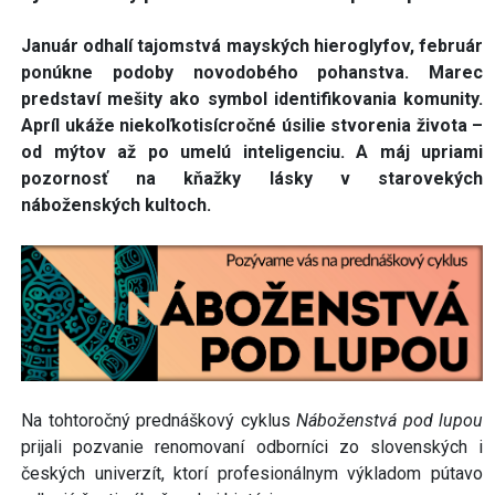
Január odhalí tajomstvá mayských hieroglyfov, február
ponúkne podoby novodobého pohanstva. Marec
predstaví mešity ako symbol identifikovania komunity.
Apríl ukáže niekoľkotisícročné úsilie stvorenia života –
od mýtov až po umelú inteligenciu. A máj upriami
pozornosť na kňažky lásky v starovekých
náboženských kultoch.
Na tohtoročný prednáškový cyklus
Náboženstvá pod lupou
prijali pozvanie renomovaní odborníci zo slovenských i
českých univerzít, ktorí profesionálnym výkladom pútavo