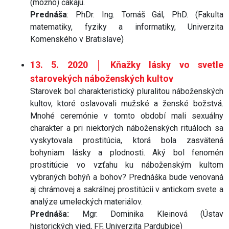
(možno) čakajú.
Prednáša
: PhDr. Ing. Tomáš Gál, PhD. (Fakulta
matematiky, fyziky a informatiky, Univerzita
Komenského v Bratislave)
13. 5. 2020 │ Kňažky lásky vo svetle
starovekých náboženských kultov
Starovek bol charakteristický pluralitou náboženských
kultov, ktoré oslavovali mužské a ženské božstvá.
Mnohé ceremónie v tomto období mali sexuálny
charakter a pri niektorých náboženských rituáloch sa
vyskytovala prostitúcia, ktorá bola zasvätená
bohyniam lásky a plodnosti. Aký bol fenomén
prostitúcie vo vzťahu ku náboženským kultom
vybraných bohýň a bohov? Prednáška bude venovaná
aj chrámovej a sakrálnej prostitúcii v antickom svete a
analýze umeleckých materiálov.
Prednáša:
Mgr. Dominika Kleinová (Ústav
historických vied, FF, Univerzita Pardubice)