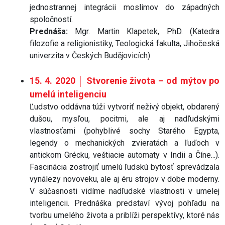
jednostrannej integrácii moslimov do západných
spoločností.
Prednáša:
Mgr. Martin Klapetek, PhD. (Katedra
filozofie a religionistiky, Teologická fakulta, Jihočeská
univerzita v Českých Budějovicích)
15. 4. 2020 │ Stvorenie života – od mýtov po
umelú inteligenciu
Ľudstvo oddávna túži vytvoriť neživý objekt, obdarený
dušou, mysľou, pocitmi, ale aj nadľudskými
vlastnosťami (pohyblivé sochy Starého Egypta,
legendy o mechanických zvieratách a ľuďoch v
antickom Grécku, veštiacie automaty v Indii a Číne...).
Fascinácia zostrojiť umelú ľudskú bytosť sprevádzala
vynálezy novoveku, ale aj éru strojov v dobe moderny.
V súčasnosti vidíme nadľudské vlastnosti v umelej
inteligencii. Prednáška predstaví vývoj pohľadu na
tvorbu umelého života a priblíži perspektívy, ktoré nás