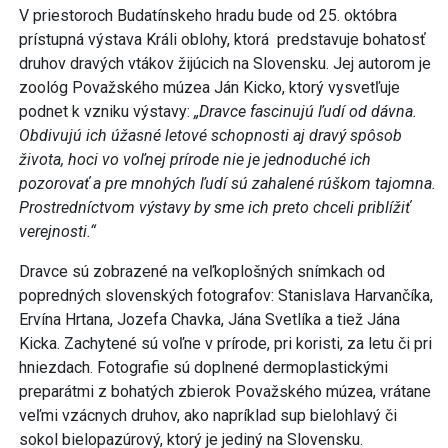
V priestoroch Budatínskeho hradu bude od 25. októbra
prístupná výstava Králi oblohy, ktorá predstavuje bohatosť
druhov dravých vtákov žijúcich na Slovensku. Jej autorom je
zoológ Považského múzea Ján Kicko, ktorý vysvetľuje
podnet k vzniku výstavy:
„Dravce fascinujú ľudí od dávna.
Obdivujú ich úžasné letové schopnosti aj dravý spôsob
života, hoci vo voľnej prírode nie je jednoduché ich
pozorovať a pre mnohých ľudí sú zahalené rúškom tajomna.
Prostredníctvom výstavy by sme ich preto chceli priblížiť
verejnosti.“
Dravce sú zobrazené na veľkoplošných snímkach od
popredných slovenských fotografov: Stanislava Harvančíka,
Ervína Hrtana, Jozefa Chavka, Jána Svetlíka a tiež Jána
Kicka. Zachytené sú voľne v prírode, pri koristi, za letu či pri
hniezdach. Fotografie sú doplnené dermoplastickými
preparátmi z bohatých zbierok Považského múzea, vrátane
veľmi vzácnych druhov, ako napríklad sup bielohlavý či
sokol bielopazúrový, ktorý je jediný na Slovensku.