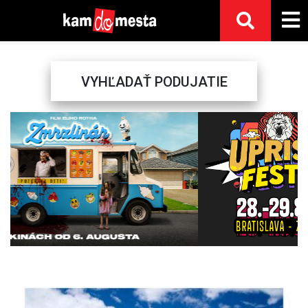
VYHĽADAŤ PODUJATIE
Previous
Next