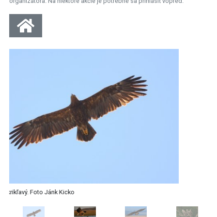
organizátora. Na niektoré akcie je potrebné sa prihlásiť vopred.
Zdroj: Orliak morský. Foto Ján Svetlík