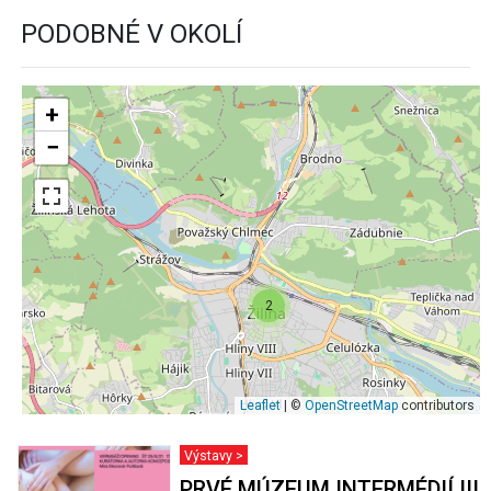
PODOBNÉ V OKOLÍ
+
−
2
Leaflet
| ©
OpenStreetMap
contributors
Výstavy >
PRVÉ MÚZEUM INTERMÉDIÍ III