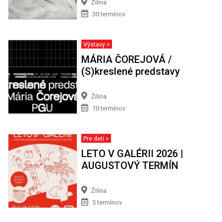
Žilina
30 termínov
Výstavy >
MÁRIA ČOREJOVÁ /
(S)kreslené predstavy
Žilina
10 termínov
Pre deti >
LETO V GALÉRII 2026 |
AUGUSTOVÝ TERMÍN
Žilina
5 termínov