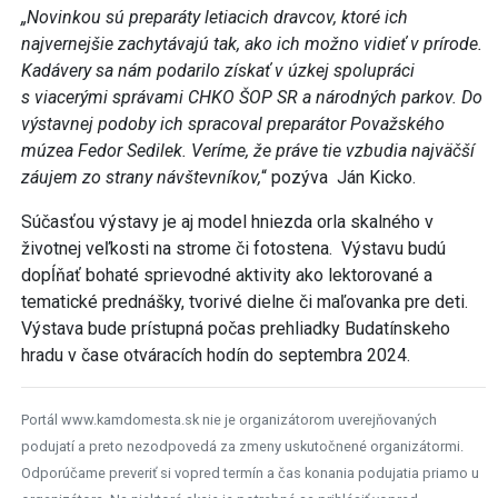
„Novinkou sú preparáty letiacich dravcov, ktoré ich
najvernejšie zachytávajú tak, ako ich možno vidieť v prírode.
Kadávery sa nám podarilo získať v úzkej spolupráci
s viacerými správami CHKO ŠOP SR a národných parkov. Do
výstavnej podoby ich spracoval preparátor Považského
múzea Fedor Sedilek. Veríme, že práve tie vzbudia najväčší
záujem zo strany návštevníkov,
“ pozýva Ján Kicko.
Súčasťou výstavy je aj model hniezda orla skalného v
životnej veľkosti na strome či fotostena. Výstavu budú
dopĺňať bohaté sprievodné aktivity ako lektorované a
tematické prednášky, tvorivé dielne či maľovanka pre deti.
Výstava bude prístupná počas prehliadky Budatínskeho
hradu v čase otváracích hodín do septembra 2024.
Portál www.kamdomesta.sk nie je organizátorom uverejňovaných
podujatí a preto nezodpovedá za zmeny uskutočnené organizátormi.
Odporúčame preveriť si vopred termín a čas konania podujatia priamo u