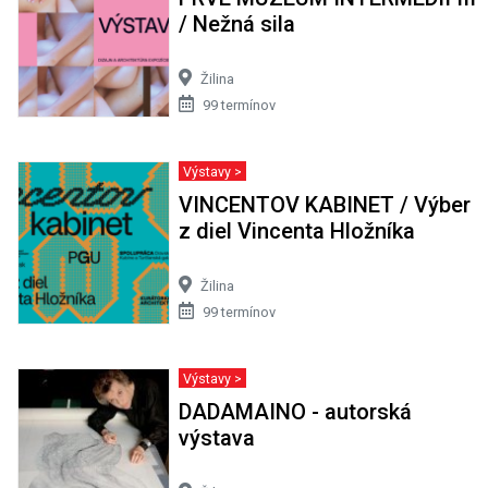
/ Nežná sila
Žilina
99 termínov
Výstavy >
VINCENTOV KABINET / Výber
z diel Vincenta Hložníka
Žilina
99 termínov
Výstavy >
DADAMAINO - autorská
výstava