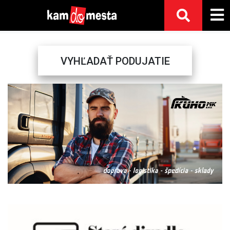
VYHĽADAŤ PODUJATIE
Previous
Next