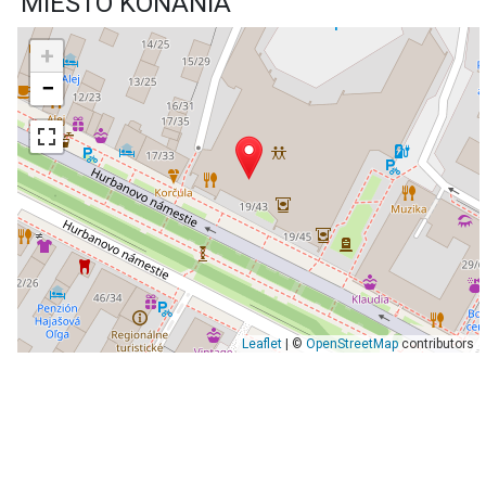
MIESTO KONANIA
+
−
Leaflet
| ©
OpenStreetMap
contributors