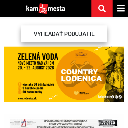
VYHĽADAŤ PODUJATIE
Previous
Next