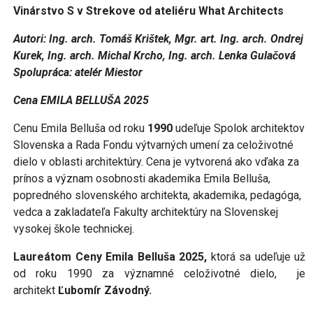
Vinárstvo S v Strekove od ateliéru What Architects
Autori: Ing. arch. Tomáš Krištek, Mgr. art. Ing. arch. Ondrej
Kurek, Ing. arch. Michal Krcho, Ing. arch. Lenka Gulačová
Spolupráca: atelér Miestor
Cena EMILA BELLUŠA 2025
Cenu Emila Belluša od roku
1990
udeľuje Spolok architektov
Slovenska a Rada Fondu výtvarných umení za celoživotné
dielo v oblasti architektúry. Cena je vytvorená ako vďaka za
prínos a význam osobnosti akademika Emila Belluša,
popredného slovenského architekta, akademika, pedagóga,
vedca a zakladateľa Fakulty architektúry na Slovenskej
vysokej škole technickej.
Laureátom Ceny Emila Belluša 2025,
ktorá sa udeľuje už
od roku 1990 za významné celoživotné dielo, je
architekt
Ľubomír Závodný.