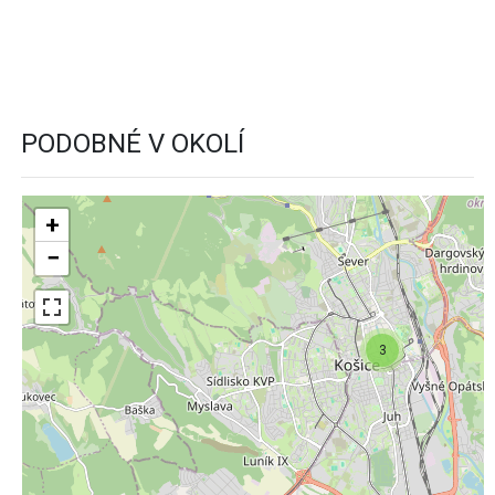
PODOBNÉ V OKOLÍ
+
−
3