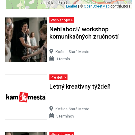
Leaflet
| ©
OpenStreetMap
contributors
Workshopy >
Nebľaboc!/ workshop
komunikačných zručností
Košice-Staré Mesto
1 termín
Pre deti >
Letný kreatívny týždeň
Košice-Staré Mesto
5 termínov
Workshopy >