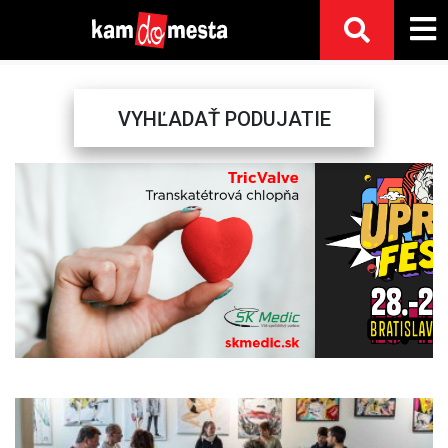
VYHĽADAŤ PODUJATIE
Previous
Next