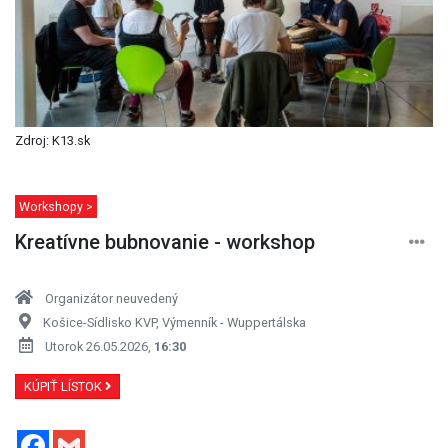
Zdroj: K13.sk
Workshopy >
Kreatívne bubnovanie - workshop
Organizátor neuvedený
Košice-Sídlisko KVP, Výmenník - Wuppertálska
Utorok 26.05.2026,
16:30
KÚPIŤ LÍSTOK
Facebook
Gmail