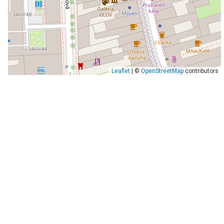
Leaflet
| ©
OpenStreetMap
contributors