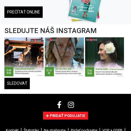
PREČÍTAŤ ONLINE
SLEDUJTE NÁŠ INSTAGRAM
SLEDOVAŤ
PRIDAŤ PODUJATIE
Kontakt
Štatistiky
Na stiahnutie
Pridať podujatie
VOP a GDPR