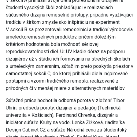
V sekcii A prihlásili svoje diela profesionálni dizajnéri a
študenti vysokých škôl zohľadňujúci v realizáciách
súčasného dizajnu remeselné prístupy, prípadne využívajúci
tradíciu v širšom zmysle ako inšpiráciu na experiment.
V sekcii B sa prezentovali remeselníci a tradiční výrobcovia
umeleckoremeselných produktov, pričom dôležitým
kritériom hodnotenia bola možnosť sériovej
reprodukovateľnosti diel. ÚĽUV kladie dôraz na podporu
dizajnérov už v štádiu ich formovania na stredných školách
s umeleckým zameraním, súťaž im preto poskytla priestor v
samostatnej sekcii C, do ktorej prihlásili diela inšpirované
postupmi a vzormi tradičného remesla, realizované z
prírodných či v menšej miere z alternatívnych materiálov.
Súťažné práce hodnotila odborná porota v zložení: Tibor
Uhrín, predseda poroty, dizajnér a pedagóg (Technická
univerzita v Košiciach); Ferdinand Chrenka, dizajnér a
iniciátor súťaže Kruhy na vode; Lenka Žižková, riaditeľka
Design Cabinet CZ a súťaže Národná cena za študentský