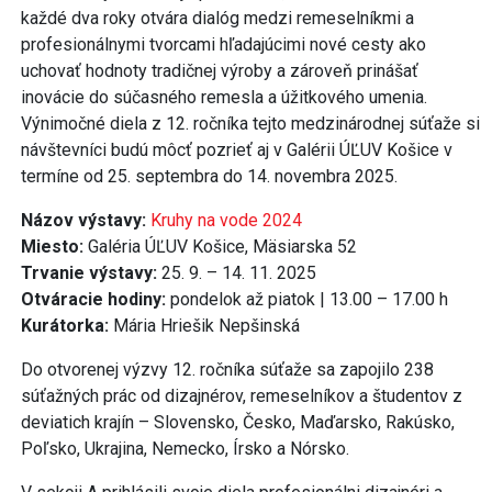
každé dva roky otvára dialóg medzi remeselníkmi a
profesionálnymi tvorcami hľadajúcimi nové cesty ako
uchovať hodnoty tradičnej výroby a zároveň prinášať
inovácie do súčasného remesla a úžitkového umenia.
Výnimočné diela z 12. ročníka tejto medzinárodnej súťaže si
návštevníci budú môcť pozrieť aj v Galérii ÚĽUV Košice v
termíne od 25. septembra do 14. novembra 2025.
Názov výstavy:
Kruhy na vode 2024
Miesto:
Galéria ÚĽUV Košice, Mäsiarska 52
Trvanie výstavy:
25. 9. – 14. 11. 2025
Otváracie hodiny:
pondelok až piatok | 13.00 – 17.00 h
Kurátorka:
Mária Hriešik Nepšinská
Do otvorenej výzvy 12. ročníka súťaže sa zapojilo 238
súťažných prác od dizajnérov, remeselníkov a študentov z
deviatich krajín – Slovensko, Česko, Maďarsko, Rakúsko,
Poľsko, Ukrajina, Nemecko, Írsko a Nórsko.