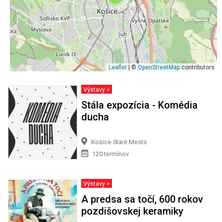
Leaflet
| ©
OpenStreetMap
contributors
Výstavy >
Stála expozícia - Komédia
ducha
Košice-Staré Mesto
120 termínov
Výstavy >
A predsa sa točí, 600 rokov
pozdišovskej keramiky