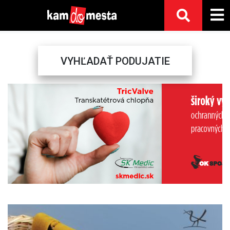
VYHĽADAŤ PODUJATIE
Previous
Next