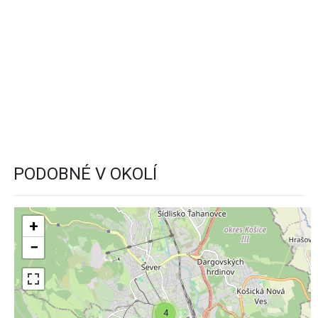
PODOBNÉ V OKOLÍ
+
−
4