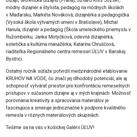
dizajn, teoretička dizajnu (Praha); Szilárd Kiss József,
módny dizajnér a štylista, pedagóg na módnych školách
v Maďarsku; Markéta Nováková, dizajnérka a pedagogička
(Vysoká škola výtvarných umení v Bratislave); Michal
Hanula, dizajnér a pedagóg (Škola umeleckého priemyslu v
Ružomberku; Janka Motyčková, odevná dizajnérka,
estetička a kultúrna manažérka; Katarína Chruščová,
riaditeľka Regionálneho centra remesiel ÚĽUV v Banskej
Bystrici.
Ostatný ročník súťaže potvrdil medzinárodné etablovanie
KRUHOV NA VODE, čo značí jej dlhodobý potenciál, ale aj
schopnosť vytvárať priestor pre konfrontáciu remeselných
prístupov v súčasnom dizajne aj v iných krajinách. Možnosť
porovnania kreativity a spracovania materiálov je
fascinujúca a smeruje jednoznačne k podpore kvalitného
remesla v rôznych materiálových skupinách.
Tešíme sa na vás v košickej Galérii ÚĽUV!