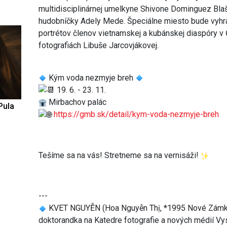
multidisciplinárnej umelkyne Shivone Dominguez Blašč
hudobníčky Adely Mede. Špeciálne miesto bude vyhra
portrétov členov vietnamskej a kubánskej diaspóry v 
fotografiách Libuše Jarcovjákovej.
Kým voda nezmyje breh
19. 6. - 23. 11.
Mirbachov palác
Pula
https://gmb.sk/detail/kym-voda-nezmyje-breh
Tešíme sa na vás! Stretneme sa na vernisáži!
---
KVET NGUYỄN (Hoa Nguyễn Thị, *1995 Nové Zámky,
doktorandka na Katedre fotografie a nových médií Vy