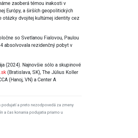
rimárne zaoberá témou inakosti v
ej Európy, a širších geopolitických
 otázky dvojitej kultúrnej identity cez
ločne so Svetlanou Fialovou, Paulou
 absolvovala rezidenčný pobyt v
ája (2024). Najnovšie sólo a skupinové
t.sk
(Bratislava, SK), The Július Koller
VCCA (Hanoj, VN) a Center A
h podujatí a preto nezodpovedá za zmeny
ín a čas konania podujatia priamo u