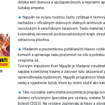
dotýka tém domova a spolupatričnosti, a nepriamo ap
ľudskej empatie.
Nguyễn sa svojou tvorbou často vzťahuje k textov
nachádza v oficiálnych dobových štátnych archívoch 
rasistickým a xenofóbnym naratívom. Tento materiál, 
koloniálnej nevinnosti postsocialistických krajín str
odrazovou plochou.
Hľadaním a prezentáciou potláčaných hlasov vzdáv
komunít a upriamuje našu pozornosť na silu a potrebu 
vzopretia sa.
Tvorivým impulzom Kvet Nguyễn je hľadanie vizuálneh
ch
napätie kolektívnej traumy a zároveň túto skúsenosť p
spravodlivejšej budúcnosti. Nguyễn programovo hľadá a
nádej a vyjadrenie túžob, ktoré by mohli slúžiť ako ka
Táto rozsiahla samostatná prezentácia prepája tv
dielami vytvorenými špeciálne pre výstavu, vrátane fi
bolesti (2025). Na výstave zaznievajú aj hlasy a slo