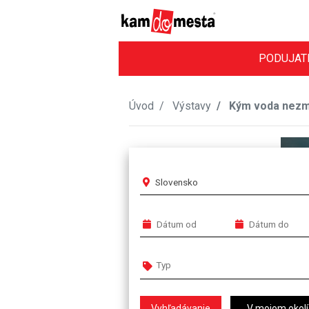
PODUJAT
Úvod
Výstavy
Kým voda nezmy
Slovensko
V mojom okolí