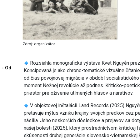
Zdroj: organizátor
Rozsiahla monografická výstava Kvet Nguyễn prezen
. - Od
Koncipovaná je ako chrono-tematické vizuálne čítanie
od čias povojnovej migrácie v období socialistickéh
moment Nežnej revolúcie až podnes. Kriticko-poetick
priestor pre oživenie utlmených hlasov a naratívov.
V objektovej inštalácii Land Records (2025) Nguy
pretavuje mýtus vzniku krajiny svojich predkov cez pe
násilia. Jeho neskorších dôsledkov a prejavov sa dot
našej bolesti (2025), ktorý prostredníctvom kritickej 
skúsenosti druhej generácie slovensko-vietnamskej 