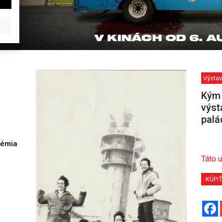
Výstav
Kým 
výst
palá
démia
h
Táto u
KÚPI