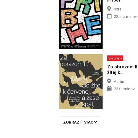
Nitra
225 termínov
Výstavy >
Za obrazom II
žltej k…
Martin
23 termínov
ZOBRAZIŤ VIAC