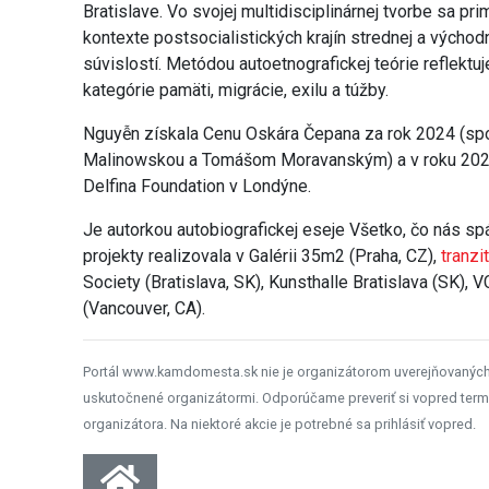
Bratislave. Vo svojej multidisciplinárnej tvorbe sa p
kontexte postsocialistických krajín strednej a východn
súvislostí. Metódou autoetnografickej teórie reflektuje
kategórie pamäti, migrácie, exilu a túžby.
Nguyễn získala Cenu Oskára Čepana za rok 2024 (spo
Malinowskou a Tomášom Moravanským) a v roku 2024
Delfina Foundation v Londýne.
Je autorkou autobiografickej eseje Všetko, čo nás sp
projekty realizovala v Galérii 35m2 (Praha, CZ),
tranzi
Society (Bratislava, SK), Kunsthalle Bratislava (SK), 
(Vancouver, CA).
Portál www.kamdomesta.sk nie je organizátorom uverejňovanýc
uskutočnené organizátormi. Odporúčame preveriť si vopred term
organizátora. Na niektoré akcie je potrebné sa prihlásiť vopred.