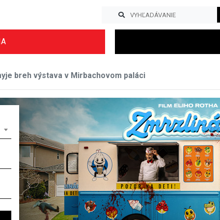
IA
je breh výstava v Mirbachovom paláci
Previous