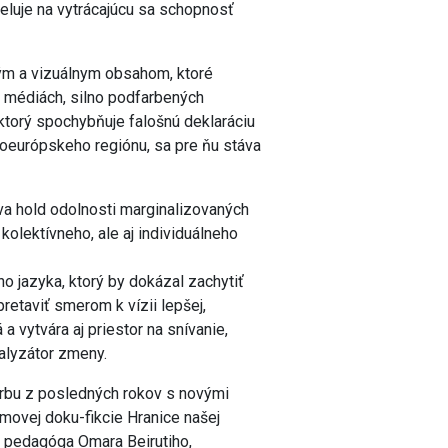
eluje na vytrácajúcu sa schopnosť
ým a vizuálnym obsahom, ktoré
a médiách, silno podfarbených
ktorý spochybňuje falošnú deklaráciu
edoeurópskeho regiónu, sa pre ňu stáva
a hold odolnosti marginalizovaných
kolektívneho, ale aj individuálneho
o jazyka, ktorý by dokázal zachytiť
retaviť smerom k vízii lepšej,
 vytvára aj priestor na snívanie,
talyzátor zmeny.
orbu z posledných rokov s novými
lmovej doku-fikcie Hranice našej
vá pedagóga Omara Beirutiho,