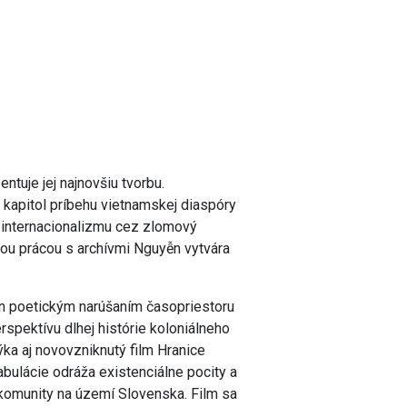
tuje jej najnovšiu tvorbu.
 kapitol príbehu vietnamskej diaspóry
o internacionalizmu cez zlomový
ou prácou s archívmi Nguyễn vytvára
ễn poetickým narúšaním časopriestoru
rspektívu dlhej histórie koloniálneho
ýka aj novovzniknutý film Hranice
fabulácie odráža existenciálne pocity a
komunity na území Slovenska. Film sa