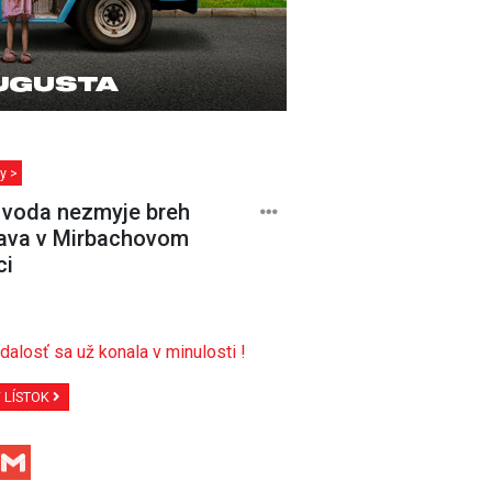
y >
voda nezmyje breh
ava v Mirbachovom
ci
dalosť sa už konala v minulosti !
Ť LÍSTOK
Facebook
Gmail