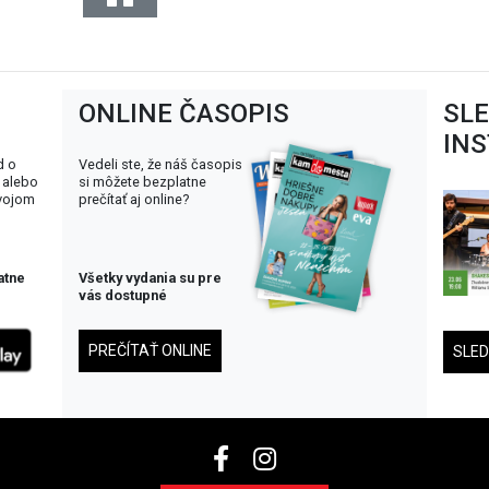
ONLINE ČASOPIS
SL
IN
d o
Vedeli ste, že náš časopis
 alebo
si môžete bezplatne
svojom
prečítať aj online?
atne
Všetky vydania su pre
vás dostupné
PREČÍTAŤ ONLINE
SLE