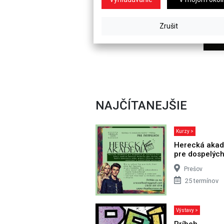
NAJČÍTANEJŠIE
Kurzy >
Herecká aka
pre dospelýc
Prešov
25 termínov
Výstavy >
Príbeh