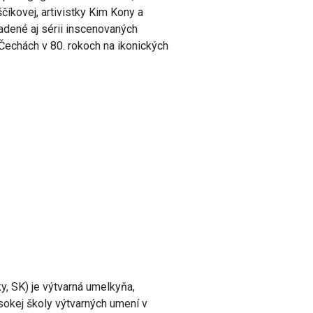
íkovej, artivistky Kim Kony a
dené aj sérii inscenovaných
Čechách v 80. rokoch na ikonických
 SK) je výtvarná umelkyňa,
sokej školy výtvarných umení v