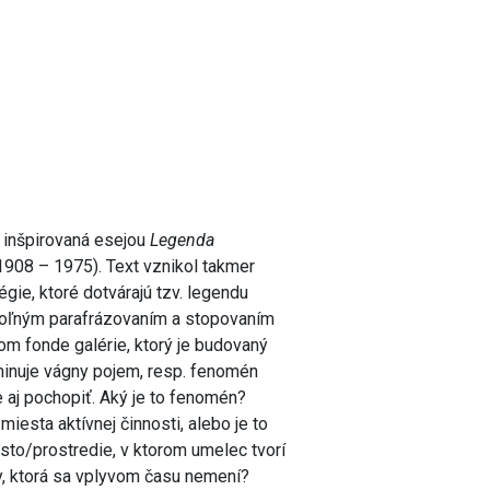
e inšpirovaná esejou
Legenda
1908 – 1975). Text vznikol takmer
égie, ktoré dotvárajú tzv. legendu
e voľným parafrázovaním a stopovaním
m fonde galérie, ktorý je budovaný
inuje vágny pojem, resp. fenomén
e aj pochopiť. Aký je to fenomén?
miesta aktívnej činnosti, alebo je to
esto/prostredie, v ktorom umelec tvorí
dy, ktorá sa vplyvom času nemení?