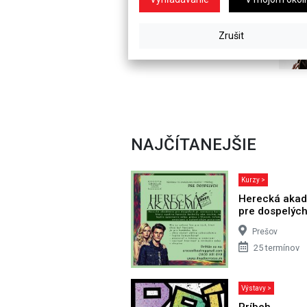
NAJČÍTANEJŠIE
Kurzy >
Herecká aka
pre dospelýc
Prešov
25 termínov
Výstavy >
Príbeh