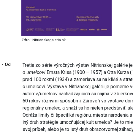
Zdroj: Nitrianskagaleria.sk
. - Od
Tretia zo série výročných výstav Nitrianskej galérie j
o umelcovi
Ernsta Krisa (1900 – 1957) a Otta Kurza (
pred 100 rokmi (1934) a zameriava sa na klišé a strat
o umelcovi. Výstava v Nitrianskej galérii je pomern
autorov/umelcov nachádzajúcich sa najmä v zbierkovo
60 rokov rôznymi spôsobmi. Zároveň vo výstave dom
regionálny umelec, a snaží sa ho nielen predstaviť, al
Odráža limity či špecifiká regiónu, miesta narodenia a 
iný druh stratégie umocňujúcej kult umelca? Je to mi
svoj príbeh, alebo je to istý druh obrazotvornej záha