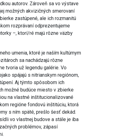
iadkou autorov. Zároveň sa vo výstave
 jej možných akvizičných smerovaní
zbierke zastúpené, ale ich rozmanitú
rskom rozprávaní odprezentujeme
utorky –, ktorí/ré majú rôzne väzby
lneho umenia, ktoré je naším kultúrnym
ozitároch sa nachádzajú rôzne
e tvoria už legendu galérie. Vo
nejako spájajú s nitrianskym regiónom,
stúpení. Aj týmto spôsobom ich
ich možné budúce miesto v zbierke
xiou na vlastné inštitucionalizované
skom regióne fondovú inštitúciu, ktorá
émy s ním späté, prešlo šesť dekád.
sídli vo vlastnej budove a stále je iba
izačných problémov, zápasí
mi.