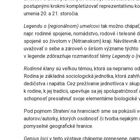
postupnými krokmi kompletizovať reprezentatívnu ko
umenia 20. a 21. storočia.
Legendu o (regionálnom) umelcovi
tak možno chápať,
napr. rodinné spojenie, nomádstvo, rodové i telesné 
spojené so životom v (Nitrianskom) kraji. Návštevní
uvažovať o sebe a zároveň o širšom význame týchto
v legende zdôrazňuje rozmanitosť témy
Legendy o (
Rodinné klany
sú veľkou témou, ktorá sa nepriamo odzr
Rodina je základná sociologická jednotka, ktorá zahŕ
dedičstva i napätia. Cez prežívanie jednotlivca v sku
k rodine, k jej tradícii, upevňuje sa jej spolupatričnosť
schopnosť presiahnuť svoje elementárne biologické 
Pod pojmom
Stratení na hraniciach
sme sa pokúsili 
autorov/autorky, ktorých osobnosť či tvorba nejakým
pomyselné geografické hranice.
Genius loci
v tejto výstave chápeme prenesene, najmä 