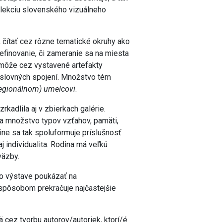
lekciu slovenského vizuálneho
 čítať cez rôzne tematické okruhy ako
definovanie, či zameranie sa na miesta
k môže cez vystavené artefakty
 slovných spojení. Množstvo tém
regionálnom) umelcovi
.
kadlila aj v zbierkach galérie.
ňa množstvo typov vzťahov, pamäti,
pine sa tak spoluformuje príslušnosť
 aj individualita. Rodina má veľkú
väzby.
vo výstave poukázať na
 spôsobom prekračuje najčastejšie
cez tvorbu autorov/autoriek, ktorí/é