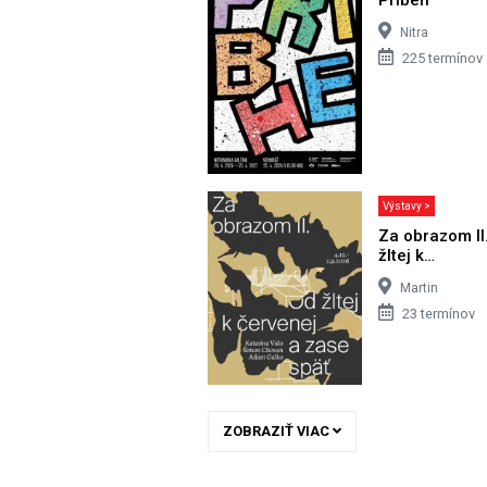
Nitra
225 termínov
Výstavy >
Za obrazom II
žltej k…
Martin
23 termínov
ZOBRAZIŤ VIAC