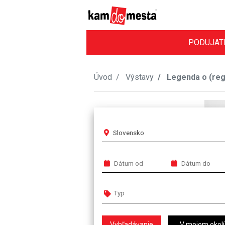
PODUJAT
Úvod
Výstavy
Legenda o (reg
Slovensko
V mojom okolí