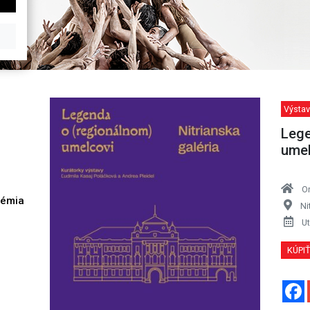
Výstav
Lege
umel
O
démia
Ni
h
Ut
KÚPI