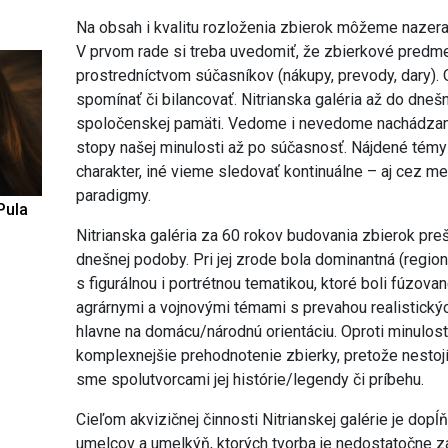
Na obsah i kvalitu rozloženia zbierok môžeme nazerať
V prvom rade si treba uvedomiť, že zbierkové predme
prostredníctvom súčasníkov (nákupy, prevody, dary). O
spomínať či bilancovať. Nitrianska galéria až do dne
spoločenskej pamäti. Vedome i nevedome nachádzam
stopy našej minulosti až po súčasnosť. Nájdené témy
charakter, iné vieme sledovať kontinuálne – aj cez me
paradigmy.
Pula
Nitrianska galéria za 60 rokov budovania zbierok pre
dnešnej podoby. Pri jej zrode bola dominantná (regioná
s figurálnou i portrétnou tematikou, ktoré boli fúzovan
agrárnymi a vojnovými témami s prevahou realistickýc
hlavne na domácu/národnú orientáciu. Oproti minulos
komplexnejšie prehodnotenie zbierky, pretože nestojí
sme spolutvorcami jej histórie/legendy či príbehu.
Cieľom akvizičnej činnosti Nitrianskej galérie je dop
umelcov a umelkýň, ktorých tvorba je nedostatočne z