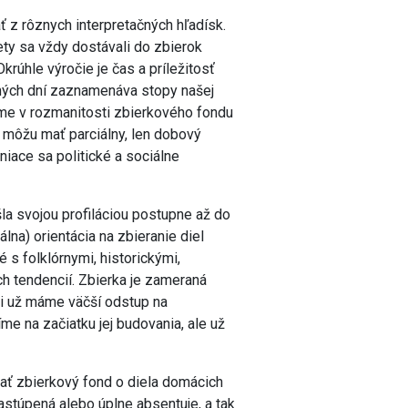
 z rôznych interpretačných hľadísk.
ty sa vždy dostávali do zbierok
krúhle výročie je čas a príležitosť
šných dní zaznamenáva stopy našej
e v rozmanitosti zbierkového fondu
 môžu mať parciálny, len dobový
niace sa politické a sociálne
šla svojou profiláciou postupne až do
lna) orientácia na zbieranie diel
é s folklórnymi, historickými,
h tendencií. Zbierka je zameraná
ti už máme väčší odstup na
me na začiatku jej budovania, ale už
ĺňať zbierkový fond o diela domácich
astúpená alebo úplne absentuje, a tak