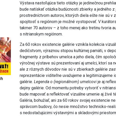
Výstava nastoľujúca tieto otázky je jedinečnou prehl
bude natískať otázka budúcnosti zbierky a jedného z
prostredníctvom autorov, ktorých diela ešte nie sú v 
spojitosť s regiónom je možné vystopovať. V kuráto
takmer 70 autorov – z toho menej ako tretinu tvoria a
s nitrianskym regiónom.
Za 60 rokov existencie galérie vznikla kolekcia vizuá
dedičstvom, výraznou stopou kultúrnej pamäti, v dep
fragmenty z príbehov umelca a jeho diela, čím spoločn
výročnej výstave sú prezentovaní aj umelci, ktorí sa 
ale z rôznych dôvodov nie sú v zbierkach galérie za
reprezentácie viditeľne uvažujeme a legitimizujeme 
ch
galérie.
Legenda o (regionálnom) umelcovi
je aj refle
dejiny galérie. Od momentu potreby vytvoriť v nitrian
bude mapovať a reflektovať vizuálne umenie aj živé t
Galéria, bohužiaľ, ani za 60 rokov svojej existencie ne
správcom budovy, čo nesie množstvo technicko-real
s nedostačujúcimi výstavnými a skladovými priestor