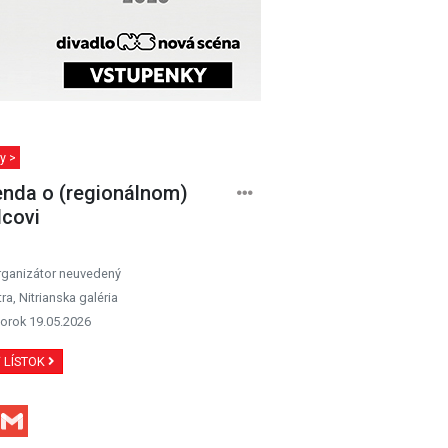
y >
nda o (regionálnom)
covi
rganizátor neuvedený
tra, Nitrianska galéria
orok 19.05.2026
Ť LÍSTOK
Facebook
Gmail