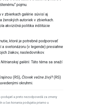
žštenému“ pojmu.
 zbierkach galérie súvisí aj
 ženských autoriek v zbierkach.
 akvizičná politika inštitúcie
nutie, ktoré je potrebné podporovať
stí a svetonázoru (v legende) presiahne
jich žiakov, nasledovníkov.
Nitrianskej galérii
. Táto téma sa snaží
rajinou
(RS),
Človek večne živý?
(RS)
e uvedenými okruhmi.
h podujatí a preto nezodpovedá za zmeny
ín a čas konania podujatia priamo u