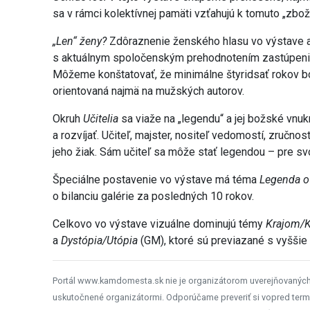
sa v rámci kolektívnej pamäti vzťahujú k tomuto „zbo
„Len“ ženy?
Zdôraznenie ženského hlasu vo výstave a v
s aktuálnym spoločenským prehodnotením zastúpenia
Môžeme konštatovať, že minimálne štyridsať rokov bola
orientovaná najmä na mužských autorov.
Okruh
Učitelia
sa viaže na „legendu“ a jej božské vnuk
a rozvíjať. Učiteľ, majster, nositeľ vedomostí, zručno
jeho žiak. Sám učiteľ sa môže stať legendou – pre svo
Špeciálne postavenie vo výstave má téma
Legenda o 
o bilanciu galérie za posledných 10 rokov.
Celkovo vo výstave vizuálne dominujú témy
Krajom/K
a
Dystópia/Utópia
(GM), ktoré sú previazané s vyšši
Portál www.kamdomesta.sk nie je organizátorom uverejňovanýc
uskutočnené organizátormi. Odporúčame preveriť si vopred term