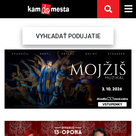
VYHĽADAŤ PODUJATIE
Previous
Next