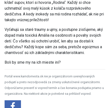
kŕdeľ supov, ktorí si hovoria „Rodina“. Každý si chce
uchmatnúť svoj malý kúsok z koláča rozprávkového
dedičstva. A kedy inokedy sa má rodina rozhádať, ak nie pri
takejto vrúcnej príležitosti!
Vyťahujú sa staré traumy a ujmy, a postupne zisťujeme, aký
dopad mala toxická Amália na osobnosti a povahy svojich
detí. Čo všetko sú ochotní urobiť, len aby sa dostali k
dedičstvu? Každý kope sám za seba, pretože egoizmus a
chamtivosť sú ich základnými charakteristikami.
Boli by sme my na ich mieste iní?
Portál www.kamdomesta.sk nie je organizátorom uverejňovaných
podujatí a preto nezodpovedá za zmeny uskutočnené organizátormi.
Odporúčame preveriť si vopred termín a čas konania podujatia priamo u
organizátora. Na niektoré akcie je potrebné sa prihlásiť vopred.