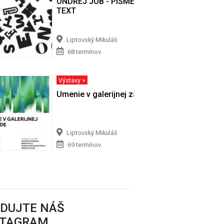
ONDREJ JÓB - PÍSMENO, SLOVO, VETA,
TEXT
Liptovský Mikuláš
68 termínov
Výstavy >
Umenie v galerijnej záhrade
Liptovský Mikuláš
69 termínov
EDUJTE NÁŠ
STAGRAM