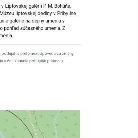
 Liptovskej galérii P. M. Bohúňa,
Múzeu liptovskej dediny v Pribyline.
nie galérie na dejiny umenia v
é o pohľad súčasného umenia. Z
menia.
h podujatí a preto nezodpovedá za zmeny
ín a čas konania podujatia priamo u