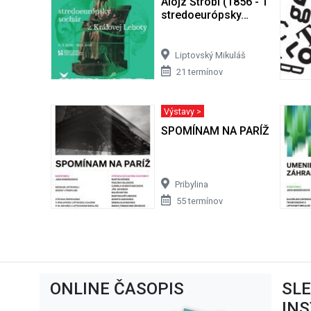
Alojz Štróbl (1856 - 1926) -
stredoeurópsky…
Liptovský Mikuláš
21 termínov
Výstavy >
SPOMÍNAM NA PARÍŽ
Pribylina
55 termínov
ONLINE ČASOPIS
SL
IN