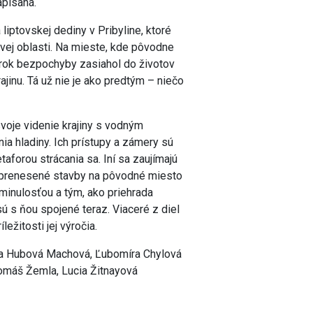
apísaná.
liptovskej dediny v Pribyline, ktoré
ej oblasti. Na mieste, kde pôvodne
 krok bezpochyby zasiahol do životov
rajinu. Tá už nie je ako predtým – niečo
voje videnie krajiny s vodným
ia hladiny. Ich prístupy a zámery sú
aforou strácania sa. Iní sa zaujímajú
jú prenesené stavby na pôvodné miesto
 minulosťou a tým, ako priehrada
sú s ňou spojené teraz. Viaceré z diel
ežitosti jej výročia.
a Hubová Machová, Ľubomíra Chylová
Tomáš Žemla, Lucia Žitnayová