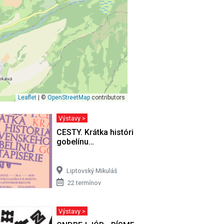
Leaflet
| ©
OpenStreetMap
contributors
Výstavy >
o zbierky…
CESTY. Krátka história slovenského
gobelínu…
Liptovský Mikuláš
22 termínov
Výstavy >