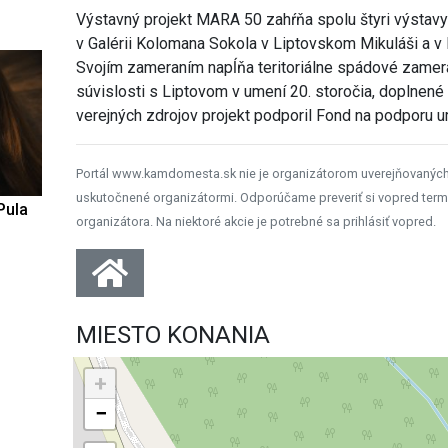
Výstavný projekt MARA 50 zahŕňa spolu štyri výstavy v
v Galérii Kolomana Sokola v Liptovskom Mikuláši a v 
Svojím zameraním napĺňa teritoriálne spádové zamera
súvislosti s Liptovom v umení 20. storočia, doplnen
verejných zdrojov projekt podporil Fond na podporu u
Portál www.kamdomesta.sk nie je organizátorom uverejňovanýc
uskutočnené organizátormi. Odporúčame preveriť si vopred term
Pula
organizátora. Na niektoré akcie je potrebné sa prihlásiť vopred.
MIESTO KONANIA
+
−