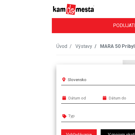
PODUJAT
Úvod
Výstavy
MARA 50 Pribyli
Slovensko
V mojom okolí