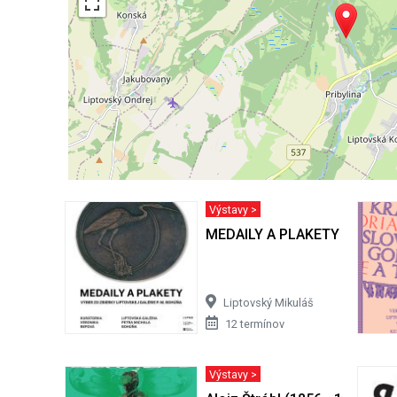
Výstavy >
MEDAILY A PLAKETY - výber z
Liptovský Mikuláš
12 termínov
Výstavy >