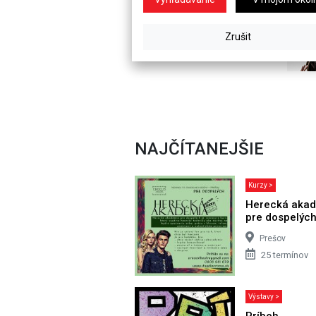
NAJČÍTANEJŠIE
Kurzy >
Herecká aka
pre dospelýc
Prešov
25 termínov
Výstavy >
Príbeh