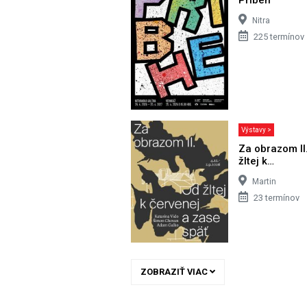
Nitra
225 termínov
Výstavy >
Za obrazom II
žltej k…
Martin
23 termínov
ZOBRAZIŤ VIAC