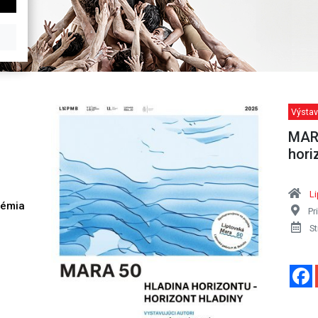
Výstav
MARA
hori
Li
démia
Pr
h
St