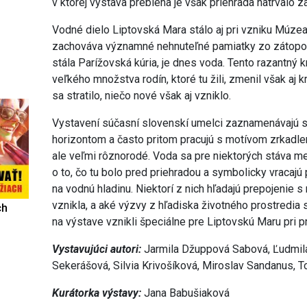
v ktorej výstava prebieha je však priehrada natrvalo z
Vodné dielo Liptovská Mara stálo aj pri vzniku Múzea 
zachováva významné nehnuteľné pamiatky zo zátopov
stála Parížovská kúria, je dnes voda. Tento razantný
veľkého množstva rodín, ktoré tu žili, zmenil však aj k
sa stratilo, niečo nové však aj vzniklo.
Vystavení súčasní slovenskí umelci zaznamenávajú s
horizontom a často pritom pracujú s motívom zrkadlen
ale veľmi rôznorodé. Voda sa pre niektorých stáva met
o to, čo tu bolo pred priehradou a symbolicky vraca
na vodnú hladinu. Niektorí z nich hľadajú prepojenie s
vznikla, a aké výzvy z hľadiska životného prostredia 
ch
na výstave vznikli špeciálne pre Liptovskú Maru pri príl
Vystavujúci autori:
Jarmila Džuppová Sabová, Ľudmil
Sekerášová, Silvia Krivošíková, Miroslav Sandanus, 
Kurátorka výstavy:
Jana Babušiaková