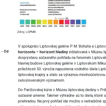
Zdroj: LGPMB
V spolupráci Liptovskej galérie P. M. Bohúňa a Lipt
. - Od
horizontu – horizont hladiny
inštalovaná v Múzeu lip
dvojvýstavu súčasného pohľadu na fenomén Liptovske
hlavnej budove Liptovskej galérie v Liptovskom Mikul
príležitosti 50. výročia napustenia vodného diela Lip
liptovskej krajiny a stalo sa výraznou mnohoúčelovou
celoslovenským významom.
Do Parížovskej kúrie v Múzeu liptovskej dediny v Pri
súčasné umenie. Takmer výhradne sú to diela, ktoré s
priehradou. Na prvý pohľad ide možno o netradičné spo