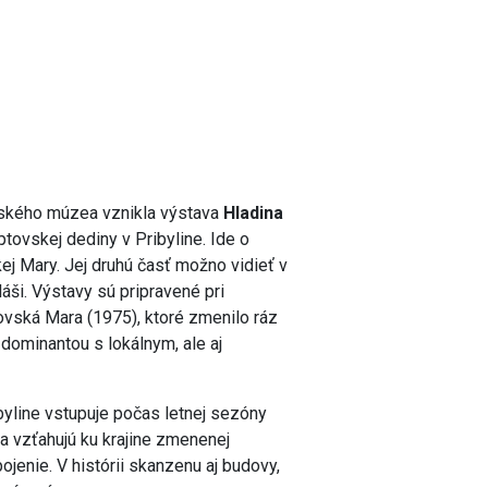
ovského múzea vznikla výstava
Hladina
tovskej dediny v Pribyline. Ide o
j Mary. Jej druhú časť možno vidieť v
áši. Výstavy sú pripravené pri
tovská Mara (1975), ktoré zmenilo ráz
 dominantou s lokálnym, ale aj
byline vstupuje počas letnej sezóny
a vzťahujú ku krajine zmenenej
jenie. V histórii skanzenu aj budovy,