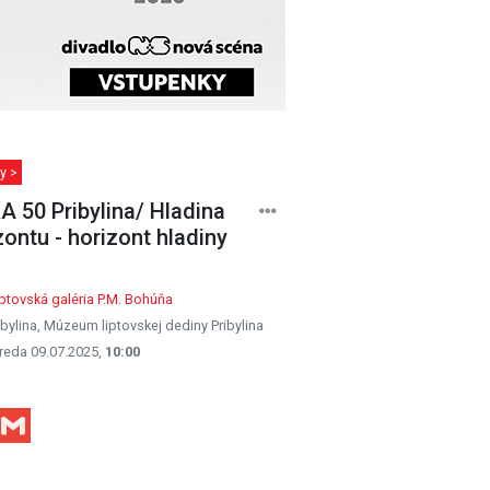
y >
 50 Pribylina/ Hladina
zontu - horizont hladiny
ptovská galéria P.M. Bohúňa
ibylina, Múzeum liptovskej dediny Pribylina
reda 09.07.2025,
10:00
Facebook
Gmail