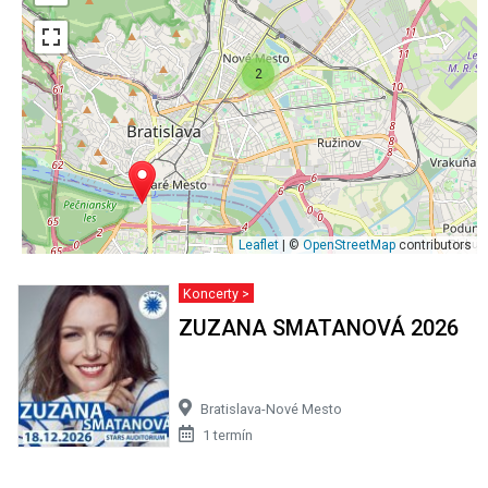
2
Leaflet
| ©
OpenStreetMap
contributors
Koncerty >
ZUZANA SMATANOVÁ 2026
Bratislava-Nové Mesto
1 termín