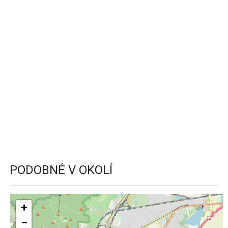
PODOBNÉ V OKOLÍ
+
−