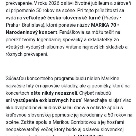
prekvapenie. V roku 2026 oslávi životné jubileum a zároveň
si pripomenie 50 rokov na scéne. Pri tejto príležitosti sa
vydá na
veľkolepé česko-slovenské turné
(Prešov •
Praha • Bratislava), ktoré ponesie názov
MARIKA 70 •
Narodeninový koncert
. Fanúšikovia sa môžu tešiť na
prierez tvorby legendárnej speváčky a skladateľky zo
všetkých vydaných albumov vrátane najnovších skladieb a
rôznych prekvapení.
Súčasťou koncertného programu budú nielen Marikine
najväčšie hity či najnovšie skladby, ale aj pesničky, ktoré na
koncertoch
ešte nikdy nezazneli
. Chýbať nebudú
ani
vystúpenia exkluzívnych hostí
. Nenechajte si ujsť viac
ako dvojhodinovú audiovizuálnu show a oslávte spolu s
kráľovnou slovenskej popmusic jej narodeniny a 50 rokov na
scéne. Zažite spolu s Marikou Gombitovou a jej hosťami
neopakovateľný večer, ktorý bude aj oslavou slovenskej