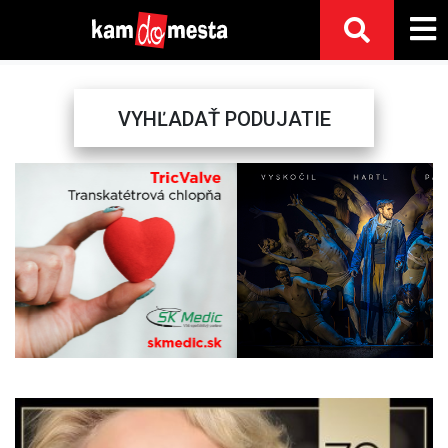
VYHĽADAŤ PODUJATIE
Previous
Next