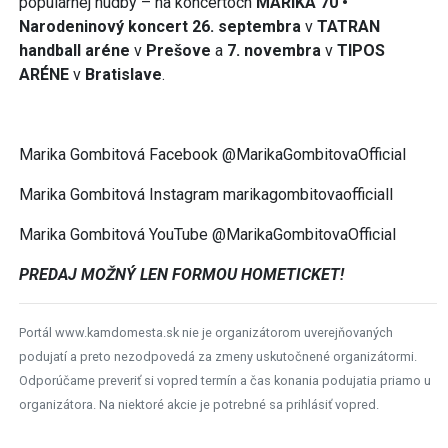
populárnej hudby – na koncertoch
MARIKA 70 •
Narodeninový koncert
26. septembra
v
TATRAN
handball aréne
v
Prešove
a
7. novembra
v
TIPOS
ARÉNE
v
Bratislave
.
Marika Gombitová Facebook @MarikaGombitovaOfficial
Marika Gombitová Instagram marikagombitovaofficiall
Marika Gombitová YouTube @MarikaGombitovaOfficial
PREDAJ MOŽNÝ LEN FORMOU HOMETICKET!
Portál www.kamdomesta.sk nie je organizátorom uverejňovaných
podujatí a preto nezodpovedá za zmeny uskutočnené organizátormi.
Odporúčame preveriť si vopred termín a čas konania podujatia priamo u
organizátora. Na niektoré akcie je potrebné sa prihlásiť vopred.