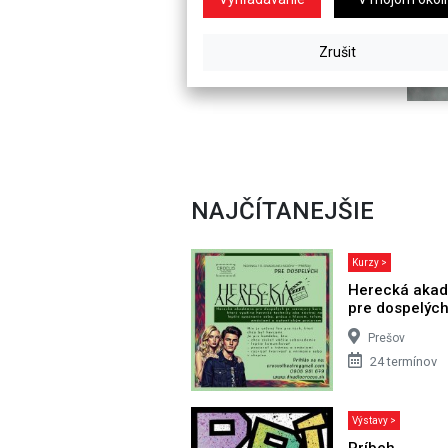
NAJČÍTANEJŠIE
Kurzy >
Herecká aka
pre dospelýc
Prešov
24 termínov
Výstavy >
Príbeh