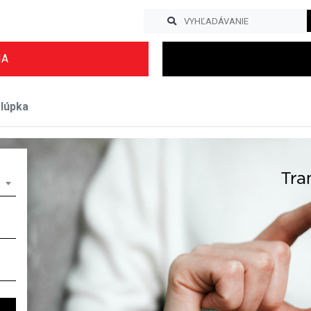
IA
lúpka
Previous