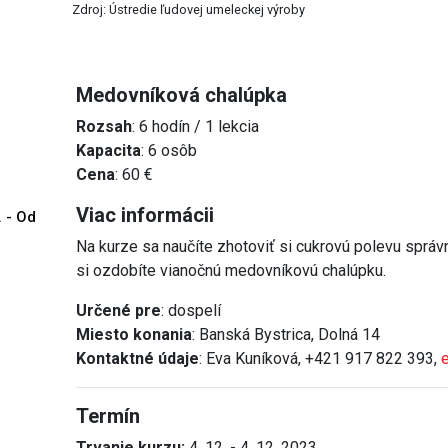
Zdroj: Ústredie ľudovej umeleckej výroby
Medovníková chalúpka
Rozsah
: 6 hodín / 1 lekcia
Kapacita
: 6 osôb
Cena
: 60 €
Viac informácii
. - Od
Na kurze sa naučíte zhotoviť si cukrovú polevu správ
si ozdobíte vianočnú medovníkovú chalúpku.
Určené pre
: dospelí
Miesto konania
: Banská Bystrica, Dolná 14
Kontaktné údaje
: Eva Kuníková, +421 917 822 393,
Termín
Trvanie kurzu:
4. 12. - 4. 12. 2023