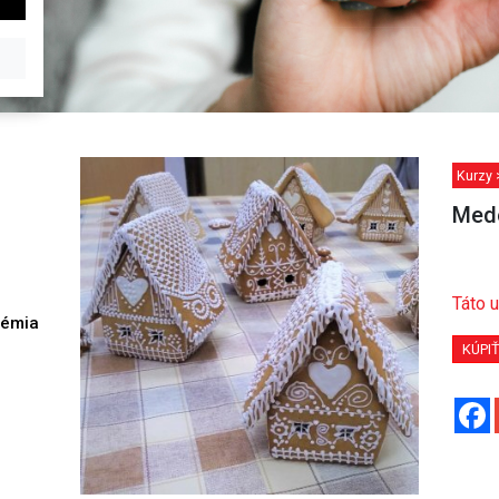
Kurzy 
Medo
Táto u
démia
h
KÚPI