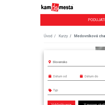
PODUJAT
Úvod
Kurzy
Medovníková cha
Slovensko
V mojom okolí