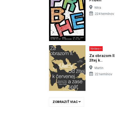
Nitra
224 termínov
Výstavy >
Za obrazom II
žltej k…
Martin
22 termínov
ZOBRAZIŤ VIAC