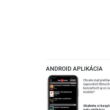
dovej umeleckej výroby
ANDROID APLIKÁCIA
Chcete mať prehľa
najnovších filmoch
koncertoch aj vo 
mobile?
Stiahnite si bezpl
našu aplikáciu.