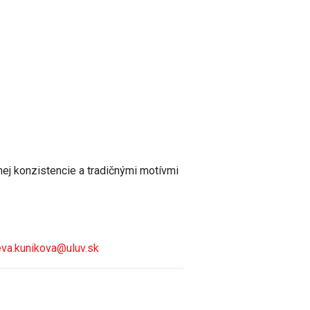
nej konzistencie a tradičnými motívmi
eva.kunikova@uluv.sk