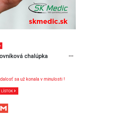
>
vníková chalúpka
dalosť sa už konala v minulosti !
Ť LÍSTOK
Facebook
Gmail