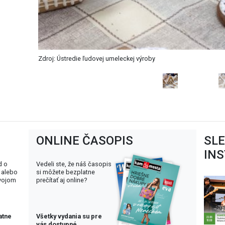
Zdroj: Ústredie ľudovej umeleckej výroby
ONLINE ČASOPIS
SL
IN
d o
Vedeli ste, že náš časopis
 alebo
si môžete bezplatne
svojom
prečítať aj online?
atne
Všetky vydania su pre
vás dostupné