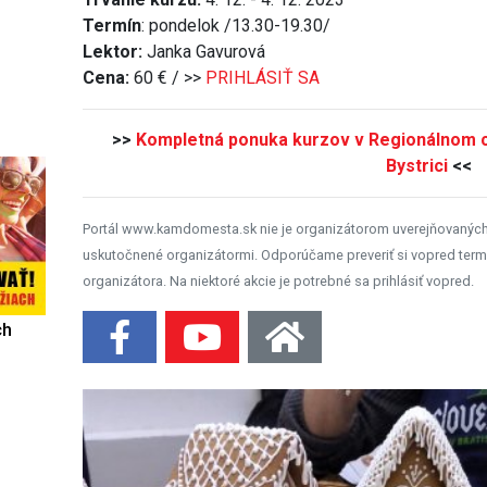
Termín
: pondelok /13.30-19.30/
Lektor:
Janka Gavurová
Cena:
60 € / >>
PRIHLÁSIŤ SA
>>
Kompletná ponuka kurzov v Regionálnom c
Bystrici
<<
Portál www.kamdomesta.sk nie je organizátorom uverejňovanýc
uskutočnené organizátormi. Odporúčame preveriť si vopred term
organizátora. Na niektoré akcie je potrebné sa prihlásiť vopred.
ch