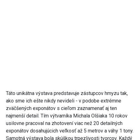
Táto unikátna výstava predstavuje zástupcov hmyzu tak,
ako sme ich ešte nikdy nevideli - v podobe extrémne
zväčšených exponátov s cieľom zaznamenať aj ten
najmenší detail. Tím výtvarníka Michala Olšiaka 10 rokov
usilovne pracoval na zhotovení viac než 20 detailných
exponátov dosahujúcich veľkosť až 5 metrov a váhy 1 tony.
Samotná výstava bola skúškou trpezlivosti tvorcov. Každý