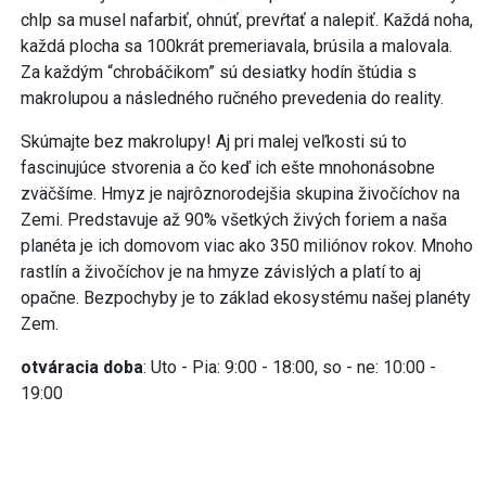
chlp sa musel nafarbiť, ohnúť, prevŕtať a nalepiť. Každá noha,
každá plocha sa 100krát premeriavala, brúsila a malovala.
Za každým “chrobáčikom” sú desiatky hodín štúdia s
makrolupou a následného ručného prevedenia do reality.
Skúmajte bez makrolupy! Aj pri malej veľkosti sú to
fascinujúce stvorenia a čo keď ich ešte mnohonásobne
zväčšíme. Hmyz je najrôznorodejšia skupina živočíchov na
Zemi. Predstavuje až 90% všetkých živých foriem a naša
planéta je ich domovom viac ako 350 miliónov rokov. Mnoho
rastlín a živočíchov je na hmyze závislých a platí to aj
opačne. Bezpochyby je to základ ekosystému našej planéty
Zem.
otváracia doba
: Uto - Pia: 9:00 - 18:00, so - ne: 10:00 -
19:00