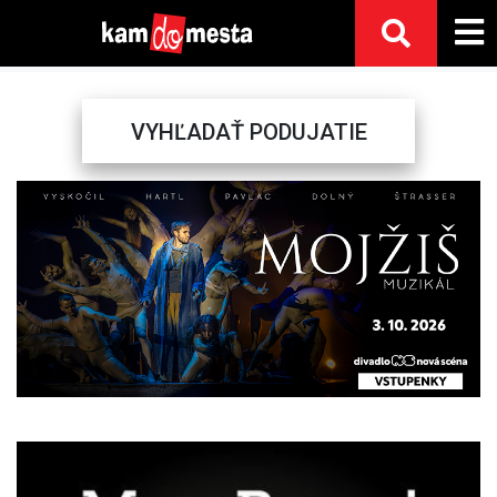
VYHĽADAŤ PODUJATIE
Previous
Next