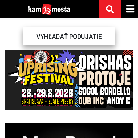
VYHĽADAŤ PODUJATIE
Previous
Next