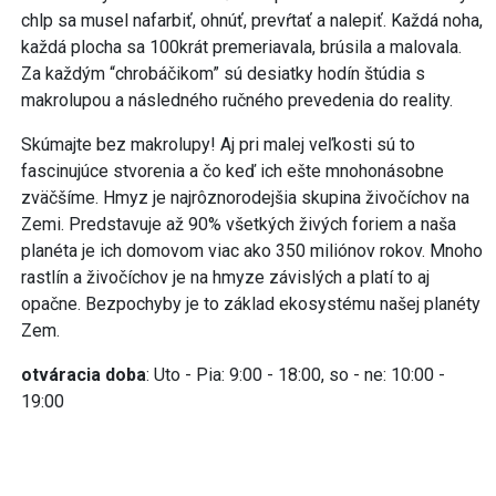
chlp sa musel nafarbiť, ohnúť, prevŕtať a nalepiť. Každá noha,
každá plocha sa 100krát premeriavala, brúsila a malovala.
Za každým “chrobáčikom” sú desiatky hodín štúdia s
makrolupou a následného ručného prevedenia do reality.
Skúmajte bez makrolupy! Aj pri malej veľkosti sú to
fascinujúce stvorenia a čo keď ich ešte mnohonásobne
zväčšíme. Hmyz je najrôznorodejšia skupina živočíchov na
Zemi. Predstavuje až 90% všetkých živých foriem a naša
planéta je ich domovom viac ako 350 miliónov rokov. Mnoho
rastlín a živočíchov je na hmyze závislých a platí to aj
opačne. Bezpochyby je to základ ekosystému našej planéty
Zem.
otváracia doba
: Uto - Pia: 9:00 - 18:00, so - ne: 10:00 -
19:00