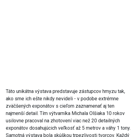
Táto unikátna výstava predstavuje zástupcov hmyzu tak,
ako sme ich ešte nikdy nevideli - v podobe extrémne
zväčšených exponátov s cieľom zaznamenať aj ten
najmenší detail. Tím výtvarníka Michala Olšiaka 10 rokov
usilovne pracoval na zhotovení viac než 20 detailných
exponátov dosahujúcich veľkosť až 5 metrov a váhy 1 tony.
Samotná výstava bola skúškou trpezlivosti tvorcov. Každý