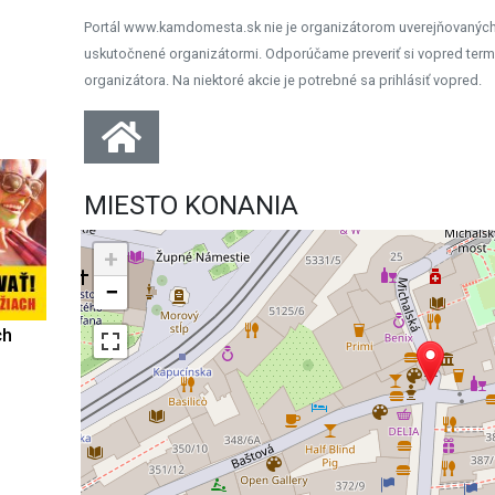
Portál www.kamdomesta.sk nie je organizátorom uverejňovanýc
uskutočnené organizátormi. Odporúčame preveriť si vopred term
organizátora. Na niektoré akcie je potrebné sa prihlásiť vopred.
MIESTO KONANIA
+
−
ch