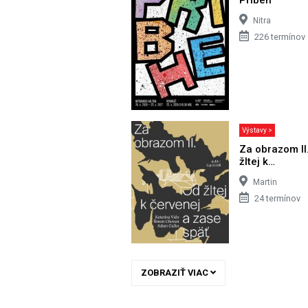
Nitra
226 termínov
Výstavy >
Za obrazom II
žltej k…
Martin
24 termínov
ZOBRAZIŤ VIAC