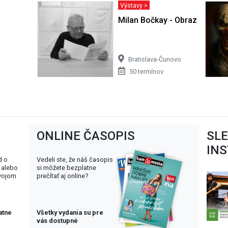
Výstavy >
Milan Bočkay - Obrazy
Bratislava-Čunovo
50 termínov
ONLINE ČASOPIS
SL
IN
d o
Vedeli ste, že náš časopis
 alebo
si môžete bezplatne
svojom
prečítať aj online?
atne
Všetky vydania su pre
vás dostupné