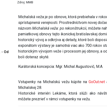
Zdroj: MMB
Michalská veža je po obnove, ktorá prebiehala v rok
sprístupnená verejnosti. Prostredníctvom novej dočas
názvom
Michalská veža: po rekonštrukcii,
môžete nah
pamiatkovej obnovy tejto ikonickej bratislavskej domina
historický vývoj a odkrýva aj detaily, ktoré boli dopo
exponátom výstavy je samotná viac ako 700 rokov st
historickým vývojom veže i procesom jej obnovy, a odha
. - Od
boli doteraz skyté.
Kurátorská koncepcia: Mgr. Michal Augustovič, M.A.
Vstupenky na Michalskú vežu kúpite na
GoOut.net
a
Michalskej 28.
Historické interiéri Lekárne, ktorá slúži ako náv
môžete prezrieť v rámci vstupenky na vežu.