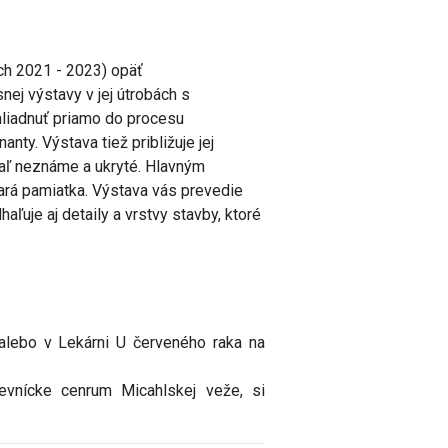
och 2021 - 2023) opäť
nej výstavy v jej útrobách s
liadnuť priamo do procesu
nty. Výstava tiež približuje jej
siaľ neznáme a ukryté. Hlavným
ará pamiatka. Výstava vás prevedie
ľuje aj detaily a vrstvy stavby, ktoré
lebo v Lekárni U červeného raka na
števnícke cenrum Micahlskej veže, si