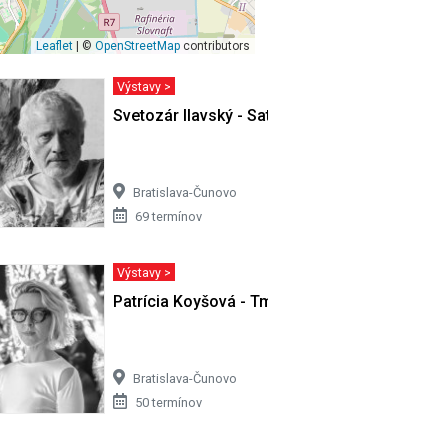
Leaflet
| ©
OpenStreetMap
contributors
Výstavy >
ivota…
Svetozár Ilavský - Satori v Cíferi II
Bratislava-Čunovo
69 termínov
Výstavy >
Patrícia Koyšová - Tmy sa nemusíš báť
Bratislava-Čunovo
50 termínov