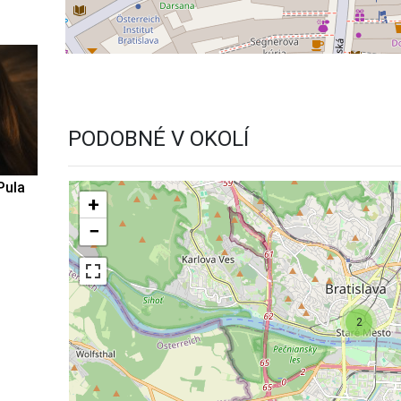
PODOBNÉ V OKOLÍ
Pula
+
−
2