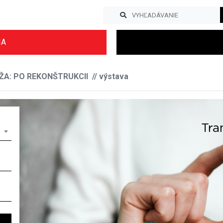
IA
A: PO REKONŠTRUKCII // výstava
Previous