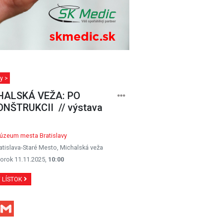
y >
HALSKÁ VEŽA: PO
NŠTRUKCII // výstava
úzeum mesta Bratislavy
atislava-Staré Mesto, Michalská veža
orok 11.11.2025,
10:00
Ť LÍSTOK
Facebook
Gmail