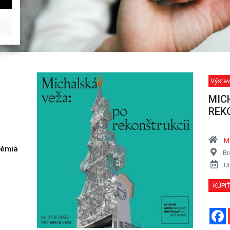
Výstav
MIC
REKO
M
démia
Br
h
Ut
KÚPI