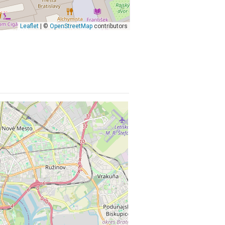
Leaflet
| ©
OpenStreetMap
contributors