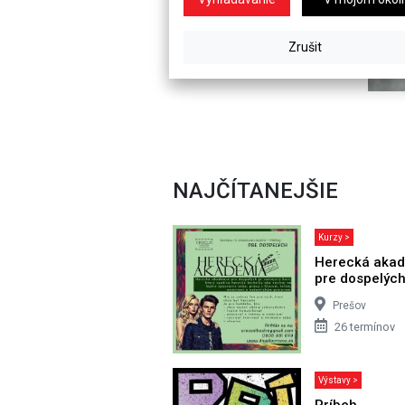
NAJČÍTANEJŠIE
Kurzy >
Herecká aka
pre dospelýc
Prešov
26 termínov
Výstavy >
Príbeh