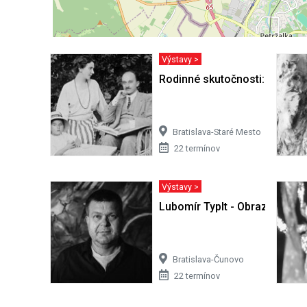
Výstavy >
Rodinné skutočnosti: Obraz ž
Bratislava-Staré Mesto
22 termínov
Výstavy >
Lubomír Typlt - Obrazy
Bratislava-Čunovo
22 termínov