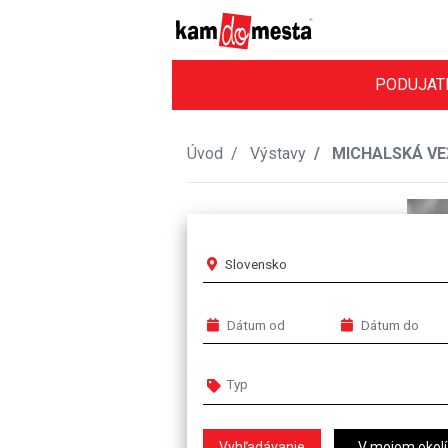
PODUJAT
Úvod
Výstavy
MICHALSKÁ VEŽ
Slovensko
V mojom okolí