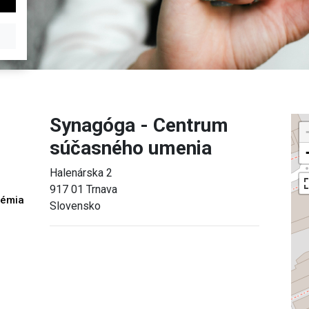
Synagóga - Centrum
súčasného umenia
Halenárska 2
917 01 Trnava
démia
Slovensko
h