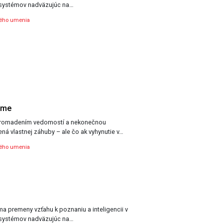
systémov nadväzujúc na…
ného umenia
ame
romadením vedomostí a nekonečnou
ná vlastnej záhuby – ale čo ak vyhynutie v…
ného umenia
úma premeny vzťahu k poznaniu a inteligencii v
systémov nadväzujúc na…