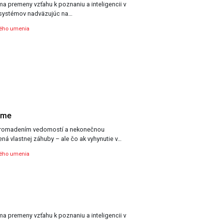
úma premeny vzťahu k poznaniu a inteligencii v
systémov nadväzujúc na…
ného umenia
ame
romadením vedomostí a nekonečnou
ná vlastnej záhuby – ale čo ak vyhynutie v…
ného umenia
úma premeny vzťahu k poznaniu a inteligencii v