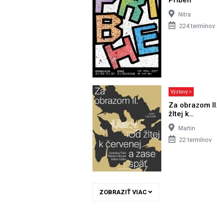
Nitra
224 termínov
Výstavy >
Za obrazom II
žltej k…
Martin
22 termínov
ZOBRAZIŤ VIAC