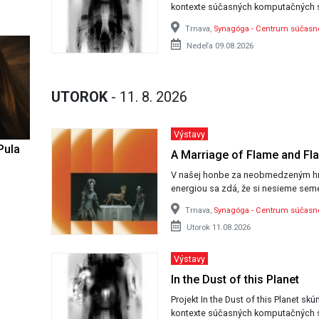
kontexte súčasných komputačných 
Trnava,
Synagóga - Centrum súčas
Nedeľa 09.08.2026
UTOROK
- 11. 8. 2026
Výstavy
Pula
A Marriage of Flame and Fl
V našej honbe za neobmedzeným h
energiou sa zdá, že si nesieme seme
Trnava,
Synagóga - Centrum súčas
Utorok 11.08.2026
Výstavy
In the Dust of this Planet
Projekt In the Dust of this Planet sk
kontexte súčasných komputačných 