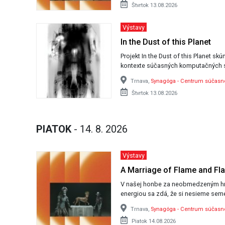
Štvrtok 13.08.2026
Výstavy
In the Dust of this Planet
Projekt In the Dust of this Planet sk
kontexte súčasných komputačných 
Trnava,
Synagóga - Centrum súčas
Štvrtok 13.08.2026
PIATOK
- 14. 8. 2026
Výstavy
A Marriage of Flame and Fl
V našej honbe za neobmedzeným h
energiou sa zdá, že si nesieme seme
Trnava,
Synagóga - Centrum súčas
Piatok 14.08.2026