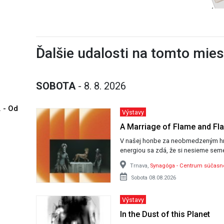
Ďalšie udalosti na tomto mie
SOBOTA
- 8. 8. 2026
. - Od
Výstavy
A Marriage of Flame and Fl
V našej honbe za neobmedzeným h
energiou sa zdá, že si nesieme seme
Trnava,
Synagóga - Centrum súčas
Sobota 08.08.2026
Výstavy
In the Dust of this Planet