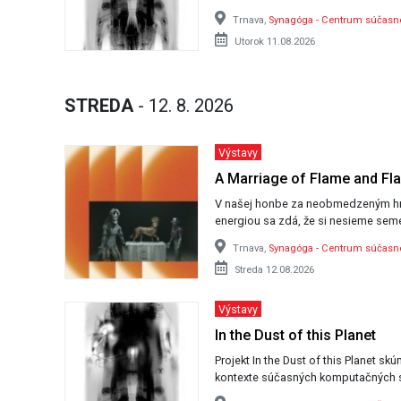
Trnava,
Synagóga - Centrum súčas
Utorok 11.08.2026
STREDA
- 12. 8. 2026
Výstavy
A Marriage of Flame and Fl
V našej honbe za neobmedzeným h
energiou sa zdá, že si nesieme seme
Trnava,
Synagóga - Centrum súčas
Streda 12.08.2026
Výstavy
In the Dust of this Planet
Projekt In the Dust of this Planet sk
kontexte súčasných komputačných 