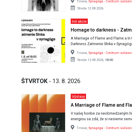
Trnava,
Synagóga - Centrum súčas
Streda 12.08.2026
Iné akcie
Homage to darkness - Zatm
A Marriage of Flame and Flame a In 
Trnava,
Synagóga - Centrum súčas
Streda 12.08.2026,
18:00
ŠTVRTOK
- 13. 8. 2026
Výstavy
A Marriage of Flame and Fl
V našej honbe za neobmedzeným h
energiou sa zdá, že si nesieme seme
Trnava,
Synagóga - Centrum súčas