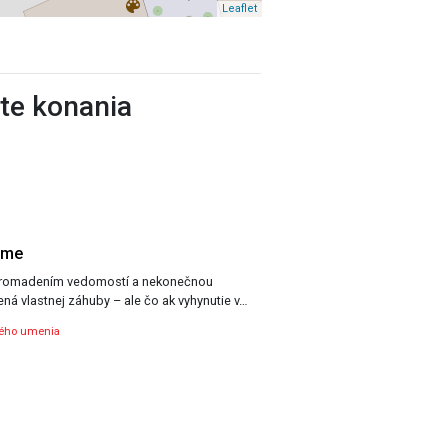
Leaflet
ste konania
ame
romadením vedomostí a nekonečnou
ná vlastnej záhuby – ale čo ak vyhynutie v…
ného umenia