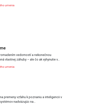
ného umenia
ame
romadením vedomostí a nekonečnou
ná vlastnej záhuby – ale čo ak vyhynutie v…
ného umenia
úma premeny vzťahu k poznaniu a inteligencii v
systémov nadväzujúc na…