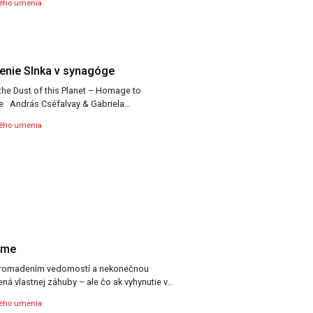
ného umenia
enie Slnka v synagóge
the Dust of this Planet – Homage to
Darkness Zatmenie Slnka v Synagóge András Cséfalvay & Gabriela…
ného umenia
ame
romadením vedomostí a nekonečnou
ná vlastnej záhuby – ale čo ak vyhynutie v…
ného umenia