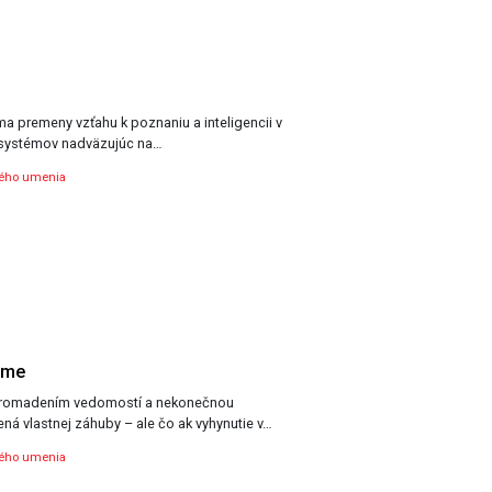
úma premeny vzťahu k poznaniu a inteligencii v
systémov nadväzujúc na…
ného umenia
ame
romadením vedomostí a nekonečnou
ná vlastnej záhuby – ale čo ak vyhynutie v…
ného umenia