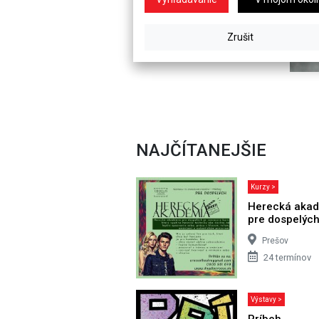
NAJČÍTANEJŠIE
Kurzy >
Herecká aka
pre dospelýc
Prešov
24 termínov
Výstavy >
Príbeh