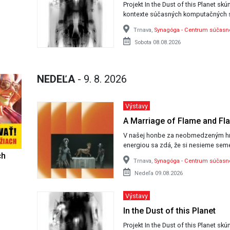
Projekt In the Dust of this Planet sk
kontexte súčasných komputačných 
Trnava,
Synagóga - Centrum súčas
Sobota 08.08.2026
NEDEĽA
- 9. 8. 2026
Výstavy
A Marriage of Flame and Fl
V našej honbe za neobmedzeným h
energiou sa zdá, že si nesieme seme
ch
Trnava,
Synagóga - Centrum súčas
Nedeľa 09.08.2026
Výstavy
In the Dust of this Planet
Projekt In the Dust of this Planet sk