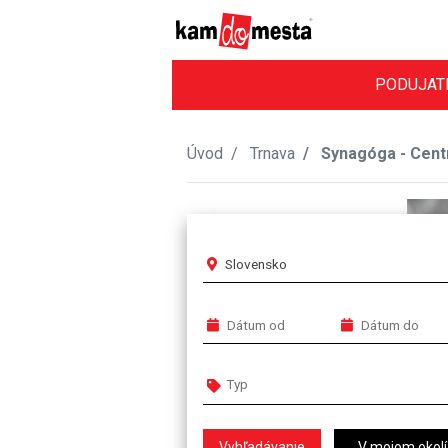
PODUJAT
Úvod
Trnava
Synagóga - Cent
Slovensko
V mojom okolí