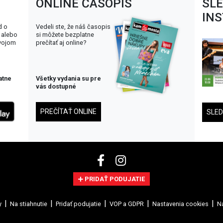
ONLINE ČASOPIS
SL
IN
d o
Vedeli ste, že náš časopis
 alebo
si môžete bezplatne
svojom
prečítať aj online?
atne
Všetky vydania su pre
vás dostupné
PREČÍTAŤ ONLINE
SLE
PRIDAŤ PODUJATIE
y
Na stiahnutie
Pridať podujatie
VOP a GDPR
Nastavenia cookies
Na