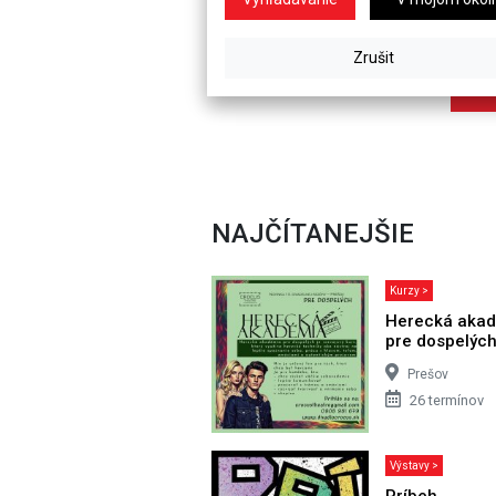
NAJČÍTANEJŠIE
Kurzy >
Herecká aka
pre dospelýc
Prešov
26 termínov
Výstavy >
Príbeh