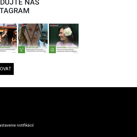
EDUJTE NÁŠ
STAGRAM
DOVAŤ
stavenie notifikácií