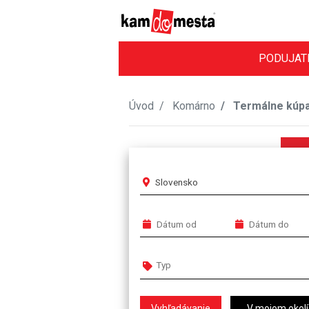
PODUJAT
Úvod
Komárno
Termálne kúpa
Slovensko
V mojom okolí