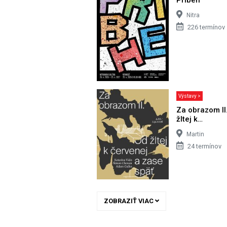
Nitra
226 termínov
Výstavy >
Za obrazom II
žltej k…
Martin
24 termínov
ZOBRAZIŤ VIAC