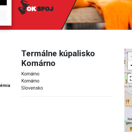
Termálne kúpalisko
Komárno
Komárno
Komárno
démia
Slovensko
h