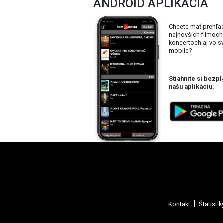
ANDROID APLIKÁCIA
Chcete mať prehľa
najnovších filmoch
koncertoch aj vo 
mobile?
Stiahnite si bezpl
našu aplikáciu.
Kontakt
Štatistik