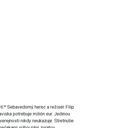
tí.* Sebavedomý herec a režisér Filip
aviska potrebuje milión eur. Jedinou
verejnosti nikdy neukazuje. Stretnutie
nečakaný súboj plný zvratov.