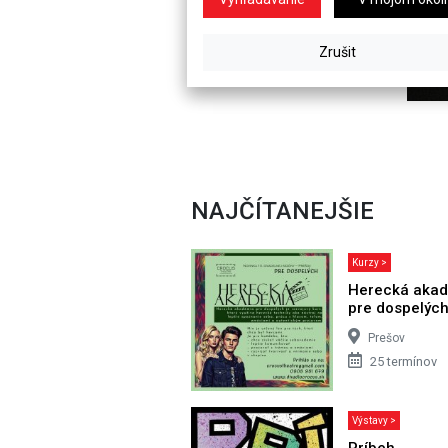
NAJČÍTANEJŠIE
Kurzy >
Herecká aka
pre dospelýc
Prešov
25 termínov
Výstavy >
Príbeh