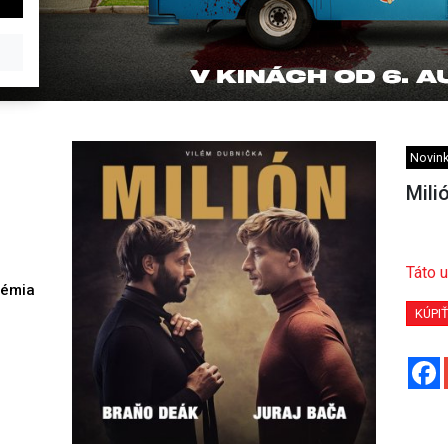
Novin
Mili
Táto u
démia
h
KÚPI