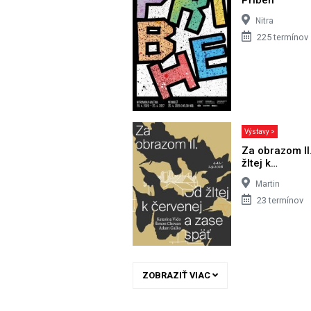
Nitra
225 termínov
Výstavy >
Za obrazom II
žltej k…
Martin
23 termínov
ZOBRAZIŤ VIAC