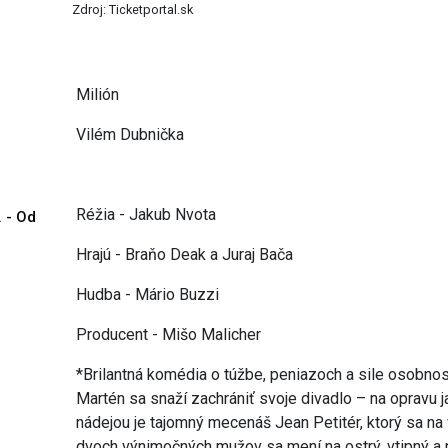
Zdroj: Ticketportal.sk
Milión
Vilém Dubnička
Réžia - Jakub Nvota
. - Od
Hrajú - Braňo Deak a Juraj Bača
Hudba - Mário Buzzi
Producent - Mišo Malicher
*Brilantná komédia o túžbe, peniazoch a sile osobnos
Martén sa snaží zachrániť svoje divadlo – na opravu j
nádejou je tajomný mecenáš Jean Petitér, ktorý sa na 
dvoch výnimočných mužov sa mení na ostrý, vtipný a 