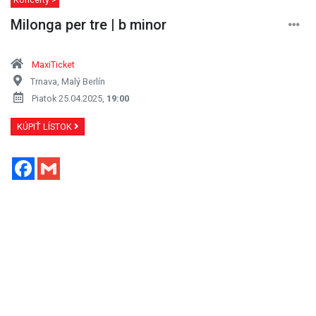
Milonga per tre | b minor
MaxiTicket
Trnava, Malý Berlín
Piatok 25.04.2025,
19:00
KÚPIŤ LÍSTOK
Facebook
Gmail