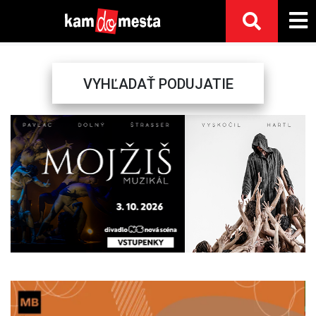
VYHĽADAŤ PODUJATIE
Previous
Next