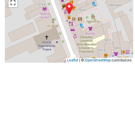
Leaflet
| ©
OpenStreetMap
contributors