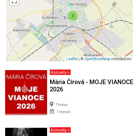
3
Leaflet
| ©
OpenStreetMap
contributors
Koncerty >
Mária Čírová - MOJE VIANOCE
2026
Trnava
1 termín
Koncerty >