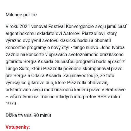
Milonge per tre
V roku 2021 venoval Festival Konvergencie svoju jarnú časť
argentínskemu skladateľovi Astorovi Piazzollovi, ktorý
výrazne ovplyvnil svetovú klasickú hudbu a obohatil
koncertné programy o nový štýl - tango nuevo. Jeho tvorba
zaznie na koncerte v úpravách svetoznámeho brazílskeho
gitaristu Sérgia Assada. Súčasťou programu bude aj časť z
Tango Suite, ktorú Piazzolla pôvodne skomponoval práve
pre Sérgia a Odaira Assada. Zaujímavosťou je, že toto
vynikajúce gitarové duo, ktoré Piazzolla obdivoval,
odštartovalo svoju medzinárodnú kariéru práve v Bratislave
– víťazstvom na Tribúne mladých interpretov BHS v roku
1979.
Dĺžka trvania: 90 minút
Vstupenky: