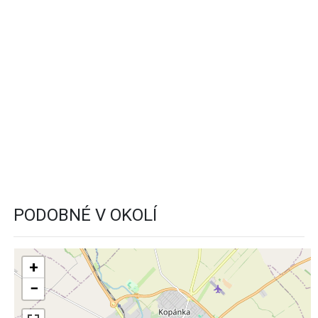
PODOBNÉ V OKOLÍ
+
−