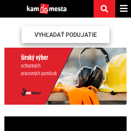
VYHĽADAŤ PODUJATIE
Previous
Next