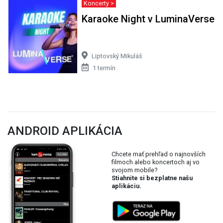
Koncerty >
Karaoke Night v LuminaVerse
Liptovský Mikuláš
1 termín
ANDROID APLIKÁCIA
Chcete mať prehľad o najnovších
filmoch alebo koncertoch aj vo
svojom mobile?
Stiahnite si bezplatne našu
aplikáciu.