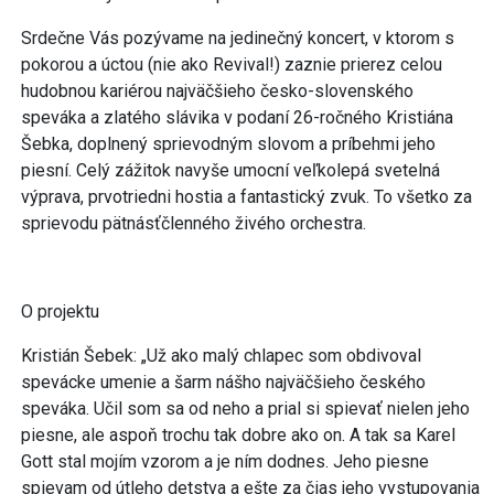
Srdečne Vás pozývame na jedinečný koncert, v ktorom s
pokorou a úctou (nie ako Revival!) zaznie prierez celou
hudobnou kariérou najväčšieho česko-slovenského
speváka a zlatého slávika v podaní 26-ročného Kristiána
Šebka, doplnený sprievodným slovom a príbehmi jeho
piesní. Celý zážitok navyše umocní veľkolepá svetelná
výprava, prvotriedni hostia a fantastický zvuk. To všetko za
sprievodu pätnásťčlenného živého orchestra.
O projektu
Kristián Šebek: „Už ako malý chlapec som obdivoval
spevácke umenie a šarm nášho najväčšieho českého
speváka. Učil som sa od neho a prial si spievať nielen jeho
piesne, ale aspoň trochu tak dobre ako on. A tak sa Karel
Gott stal mojím vzorom a je ním dodnes. Jeho piesne
spievam od útleho detstva a ešte za čias jeho vystupovania