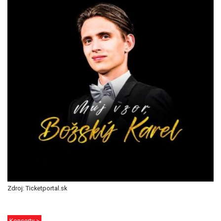
Zdroj: Ticketportal.sk
Koncerty >