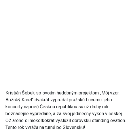
Kristián Šebek so svojím hudobným projektom „Môj vzor,
Božský Karel“ dvakrát vypredal pražskú Lucernu, jeho
koncerty naprieč Českou republikou sú už druhý rok
beznádejne vypredané, a za svoj jedinečný výkon v českej
O2 aréne si niekoľkokrát vyslúžil obrovskú standing ovation.
Tento rok vyráža na turné po Slovensku!