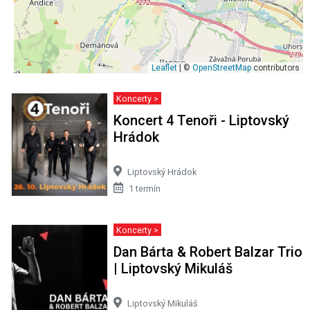
Leaflet
| ©
OpenStreetMap
contributors
Koncerty >
Koncert 4 Tenoři - Liptovský
Hrádok
Liptovský Hrádok
1 termín
Koncerty >
Dan Bárta & Robert Balzar Trio
| Liptovský Mikuláš
Liptovský Mikuláš