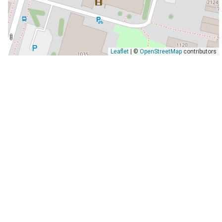
Leaflet
| ©
OpenStreetMap
contributors