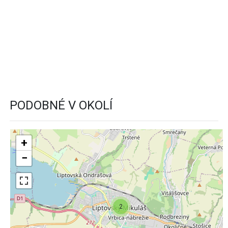
PODOBNÉ V OKOLÍ
+
−
2