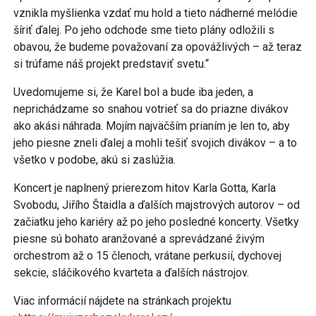
vznikla myšlienka vzdať mu hold a tieto nádherné melódie
šíriť ďalej. Po jeho odchode sme tieto plány odložili s
obavou, že budeme považovaní za opovážlivých – až teraz
si trúfame náš projekt predstaviť svetu.“
Uvedomujeme si, že Karel bol a bude iba jeden, a
neprichádzame so snahou votrieť sa do priazne divákov
ako akási náhrada. Mojím najväčším prianím je len to, aby
jeho piesne zneli ďalej a mohli tešiť svojich divákov – a to
všetko v podobe, akú si zaslúžia.
Koncert je naplnený prierezom hitov Karla Gotta, Karla
Svobodu, Jiřího Štaidla a ďalších majstrových autorov – od
začiatku jeho kariéry až po jeho posledné koncerty. Všetky
piesne sú bohato aranžované a sprevádzané živým
orchestrom až o 15 členoch, vrátane perkusií, dychovej
sekcie, sláčikového kvarteta a ďalších nástrojov.
Viac informácií nájdete na stránkach projektu