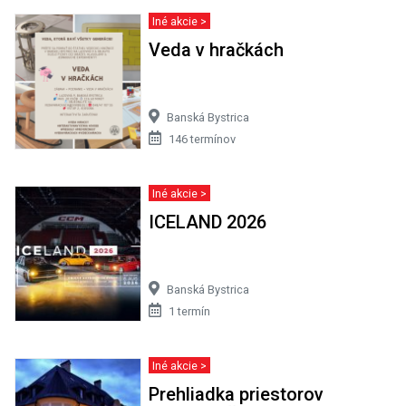
Iné akcie >
Veda v hračkách
Banská Bystrica
146 termínov
Iné akcie >
ICELAND 2026
Banská Bystrica
1 termín
Iné akcie >
Prehliadka priestorov