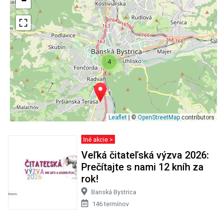
−
4
Leaflet
| ©
OpenStreetMap
contributors
Iné akcie >
Veľká čitateľská výzva 2026:
Prečítajte s nami 12 kníh za
rok!
Banská Bystrica
146 termínov