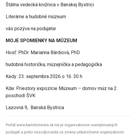
Štátna vedecká knižnica v Banskej Bystrici
Literárne a hudobné múzeum
vás pozýva na podujatie
MOJE SPOMIENKY NA MÚZEUM
Hosť: PhDr. Marianna Bárdiová, PhD.
hudobná historička, múzejníčka a pedagogička
Kedy: 23. septembra 2026 o 16. 30 h
Kde: Priestory expozície Múzeum – domov múz na 2.
poschodí ŠVK
Lazovná 9, Banská Bystrica
Portál www.kamdomesta.sk nie je organizátorom uverejňovaných
podujatí a preto nezodpovedá za zmeny uskutočnené organizátormi.