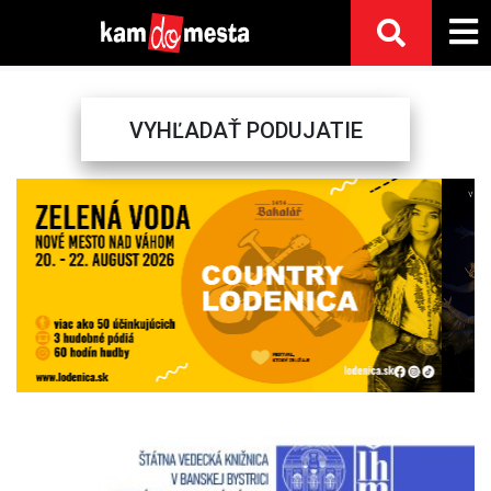
VYHĽADAŤ PODUJATIE
Previous
Next