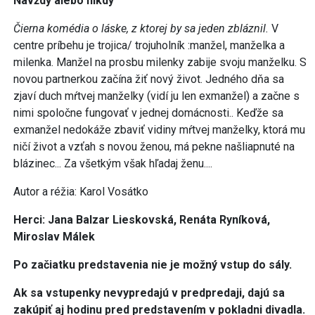
Navždy alebo nikdy
Čierna komédia o láske, z ktorej by sa jeden zbláznil.
V
centre príbehu je trojica/ trojuholník :manžel, manželka a
milenka. Manžel na prosbu milenky zabije svoju manželku. S
novou partnerkou začína žiť nový život. Jedného dňa sa
zjaví duch mŕtvej manželky (vidí ju len exmanžel) a začne s
nimi spoločne fungovať v jednej domácnosti.. Keďže sa
exmanžel nedokáže zbaviť vidiny mŕtvej manželky, ktorá mu
ničí život a vzťah s novou ženou, má pekne našliapnuté na
blázinec... Za všetkým však hľadaj ženu....
Autor a réžia: Karol Vosátko
Herci: Jana Balzar Lieskovská, Renáta Ryníková,
Miroslav Málek
Po začiatku predstavenia nie je možný vstup do sály.
Ak sa vstupenky nevypredajú v predpredaji, dajú sa
zakúpiť aj hodinu pred predstavením v pokladni divadla.