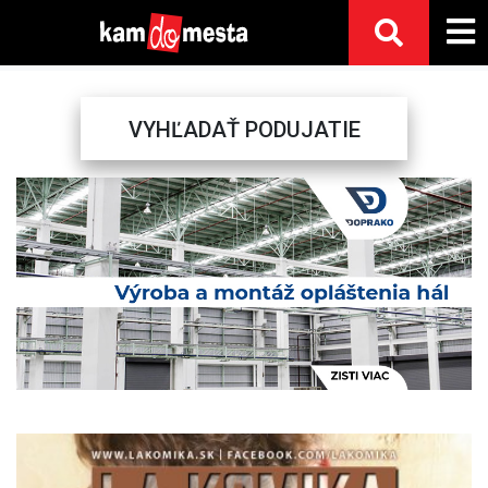
VYHĽADAŤ PODUJATIE
Previous
Next