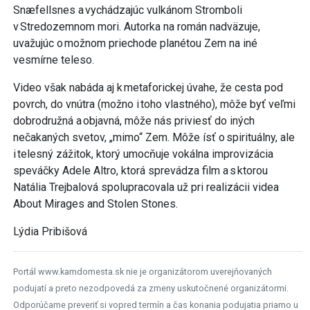
Snæfellsnes a vychádzajúc vulkánom Stromboli
v Stredozemnom mori. Autorka na román nadväzuje,
uvažujúc o možnom priechode planétou Zem na iné
vesmírne teleso.
Video však nabáda aj k metaforickej úvahe, že cesta pod
povrch, do vnútra (možno i toho vlastného), môže byť veľmi
dobrodružná a objavná, môže nás priviesť do iných
nečakaných svetov, „mimo“ Zem. Môže ísť o spirituálny, ale
i telesný zážitok, ktorý umocňuje vokálna improvizácia
speváčky Adele Altro, ktorá sprevádza film a s ktorou
Natália Trejbalová spolupracovala už pri realizácii videa
About Mirages and Stolen Stones.
Lýdia Pribišová
Portál www.kamdomesta.sk nie je organizátorom uverejňovaných
podujatí a preto nezodpovedá za zmeny uskutočnené organizátormi.
Odporúčame preveriť si vopred termín a čas konania podujatia priamo u