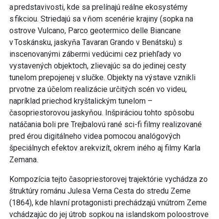
a predstavivosti, kde sa prelínajú reálne ekosystémy
s fikciou. Striedajú sa v ňom scenérie krajiny (sopka na
ostrove Vulcano, Parco geotermico delle Biancane
v Toskánsku, jaskyňa Tavaran Grando v Benátsku) s
inscenovanými zábermi vedúcimi cez priehľady vo
vystavených objektoch, zlievajúc sa do jedinej cesty
tunelom prepojenej v slučke. Objekty na výstave vznikli
prvotne za účelom realizácie určitých scén vo videu,
napríklad priechod kryštalickým tunelom –
časopriestorovou jaskyňou. Inšpiráciou tohto spôsobu
natáčania boli pre Trejbalovú rané sci-fi filmy realizované
pred érou digitálneho videa pomocou analógových
špeciálnych efektov a rekvizít, okrem iného aj filmy Karla
Zemana.
Kompozícia tejto časopriestorovej trajektórie vychádza zo
štruktúry románu Julesa Verna Cesta do stredu Zeme
(1864), kde hlavní protagonisti prechádzajú vnútrom Zeme
vchádzajúc do jej útrob sopkou na islandskom poloostrove