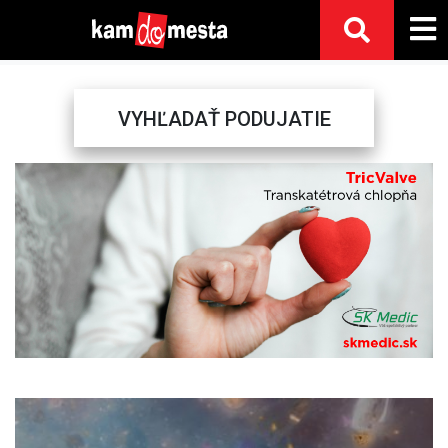
VYHĽADAŤ PODUJATIE
Previous
Next