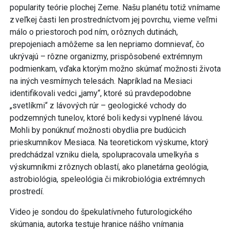
popularity teórie plochej Zeme. Našu planétu totiž vnímame
z veľkej časti len prostredníctvom jej povrchu, vieme veľmi
málo o priestoroch pod ním, o rôznych dutinách,
prepojeniach a môžeme sa len nepriamo domnievať, čo
ukrývajú – rôzne organizmy, prispôsobené extrémnym
podmienkam, vďaka ktorým možno skúmať možnosti života
na iných vesmírnych telesách. Napríklad na Mesiaci
identifikovali vedci „jamy“, ktoré sú pravdepodobne
„svetlíkmi“ z lávových rúr – geologické vchody do
podzemných tunelov, ktoré boli kedysi vyplnené lávou.
Mohli by ponúknuť možnosti obydlia pre budúcich
prieskumníkov Mesiaca. Na teoretickom výskume, ktorý
predchádzal vzniku diela, spolupracovala umelkyňa s
výskumníkmi z rôznych oblastí, ako planetárna geológia,
astrobiológia, speleológia či mikrobiológia extrémnych
prostredí.
Video je sondou do špekulatívneho futurologického
skúmania, autorka testuje hranice nášho vnímania