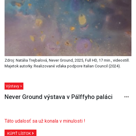
Zdroj: Natália Trejbalová, Never Ground, 2025, Full HD, 17 min., videostill.
Majetok autorky. Realizované vďaka podpore Italian Council (2024).
Výstavy >
Never Ground výstava v Pálffyho paláci
Táto udalosť sa už konala v minulosti !
KÚPIŤ LÍSTOK