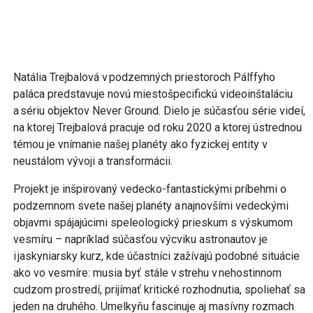
Natália Trejbalová v podzemných priestoroch Pálffyho
paláca predstavuje novú miestošpecifickú videoinštaláciu
a sériu objektov Never Ground. Dielo je súčasťou série videí,
na ktorej Trejbalová pracuje od roku 2020 a ktorej ústrednou
témou je vnímanie našej planéty ako fyzickej entity v
neustálom vývoji a transformácii.
Projekt je inšpirovaný vedecko-fantastickými príbehmi o
podzemnom svete našej planéty a najnovšími vedeckými
objavmi spájajúcimi speleologický prieskum s výskumom
vesmíru – napríklad súčasťou výcviku astronautov je
i jaskyniarsky kurz, kde účastníci zažívajú podobné situácie
ako vo vesmíre: musia byť stále v strehu v nehostinnom
cudzom prostredí, prijímať kritické rozhodnutia, spoliehať sa
jeden na druhého. Umelkyňu fascinuje aj masívny rozmach