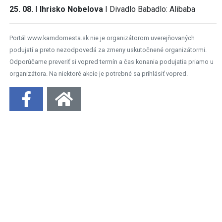
25. 08.
I
Ihrisko Nobelova
I
Divadlo Babadlo: Alibaba
Portál www.kamdomesta.sk nie je organizátorom uverejňovaných
podujatí a preto nezodpovedá za zmeny uskutočnené organizátormi.
Odporúčame preveriť si vopred termín a čas konania podujatia priamo u
organizátora. Na niektoré akcie je potrebné sa prihlásiť vopred.