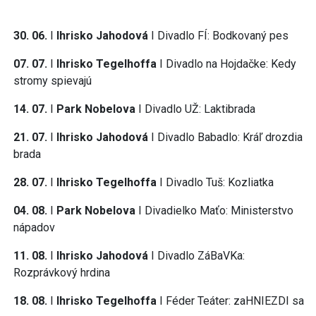
30. 06.
I
Ihrisko Jahodová
I Divadlo FÍ: Bodkovaný pes
07. 07.
I
Ihrisko Tegelhoffa
I Divadlo na Hojdačke: Kedy
stromy spievajú
14. 07.
I
Park Nobelova
I Divadlo UŽ: Laktibrada
21. 07.
I
Ihrisko Jahodová
I Divadlo Babadlo: Kráľ drozdia
brada
28. 07.
I
Ihrisko Tegelhoffa
I
Divadlo Tuš: Kozliatka
04. 08.
I
Park Nobelova
I Divadielko Maťo: Ministerstvo
nápadov
11. 08.
I
Ihrisko Jahodová
I Divadlo ZáBaVKa:
Rozprávkový hrdina
18. 08.
I
Ihrisko Tegelhoffa
I Féder Teáter: zaHNIEZDI sa