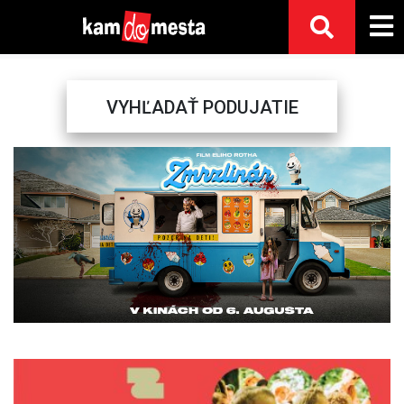
VYHĽADAŤ PODUJATIE
Previous
Next