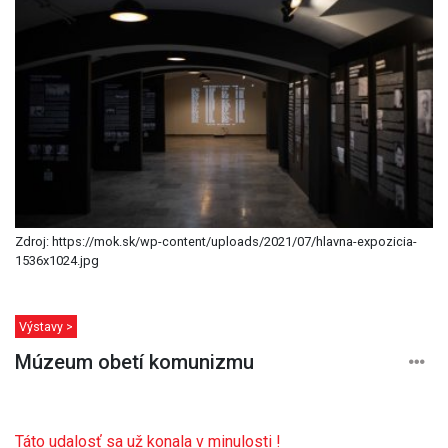
Zdroj: https://mok.sk/wp-content/uploads/2021/07/hlavna-expozicia-
1536x1024.jpg
Výstavy >
Múzeum obetí komunizmu
Táto udalosť sa už konala v minulosti !