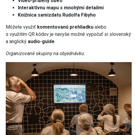
Video-príbehy obetí
Interaktívnu mapu s mnohými detailmi
Knižnica samizdatu Rudolfa Fibyho
Môžete využiť
komentovanú prehliadku
alebo
s využitím QR kódov
je navyše možné vypočuť si slovenský
a anglický
audio-guide
.
Organizované skupiny na objednávku.