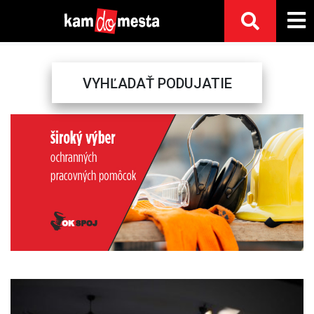
VYHĽADAŤ PODUJATIE
Previous
Next