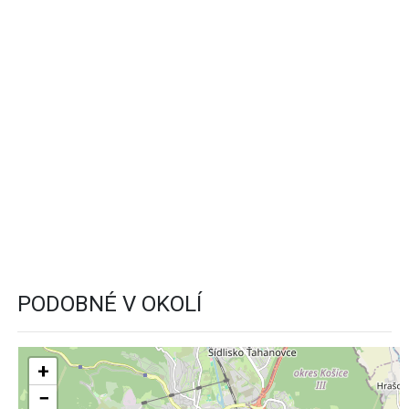
PODOBNÉ V OKOLÍ
+
−