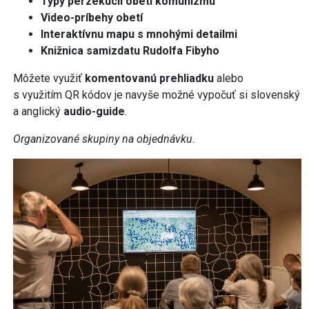
Typy perzekúcií obetí komunizmu
Video-príbehy obetí
Interaktívnu mapu s mnohými detailmi
Knižnica samizdatu Rudolfa Fibyho
Môžete využiť
komentovanú prehliadku
alebo
s využitím QR kódov
je navyše možné vypočuť si slovenský
a anglický
audio-guide
.
Organizované skupiny na objednávku.