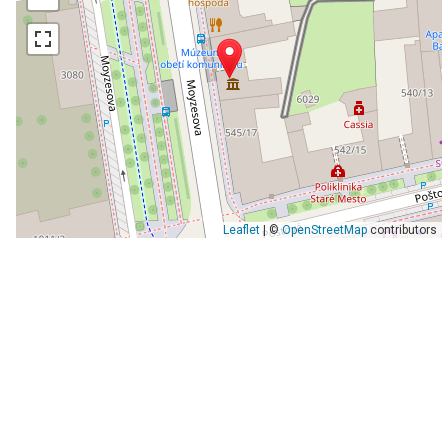
Leaflet
| ©
OpenStreetMap
contributors