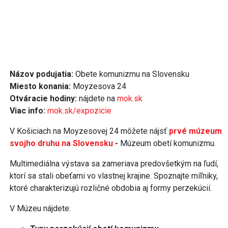
Názov podujatia:
Obete komunizmu na Slovensku
Miesto konania:
Moyzesova 24
Otváracie hodiny:
nájdete na
mok.sk
Viac info:
mok.sk/expozicie
V Košiciach na Moyzesovej 24 môžete nájsť
prvé múzeum
svojho druhu na Slovensku
-
Múzeum obetí komunizmu.
Multimediálna výstava sa zameriava predovšetkým na ľudí,
ktorí sa stali obeťami vo vlastnej krajine. Spoznajte míľniky,
ktoré charakterizujú rozličné obdobia aj formy perzekúcií.
V Múzeu nájdete: