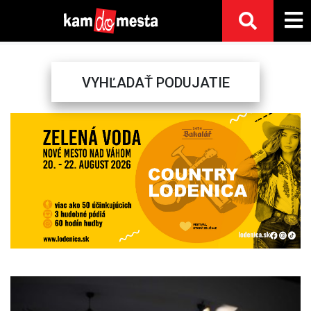
VYHĽADAŤ PODUJATIE
Previous
Next