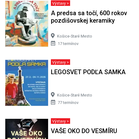
Výstavy >
A predsa sa točí, 600 rokov
pozdišovskej keramiky
Košice-Staré Mesto
17 termínov
Výstavy >
LEGOSVET PODĽA SAMKA
Košice-Staré Mesto
77 termínov
Výstavy >
VAŠE OKO DO VESMÍRU