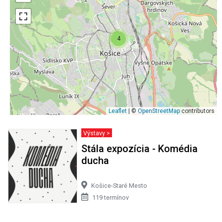
4
Leaflet
| ©
OpenStreetMap
contributors
Výstavy >
Stála expozícia - Komédia
ducha
Košice-Staré Mesto
119 termínov