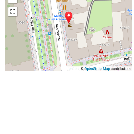
Leaflet
| ©
OpenStreetMap
contributors