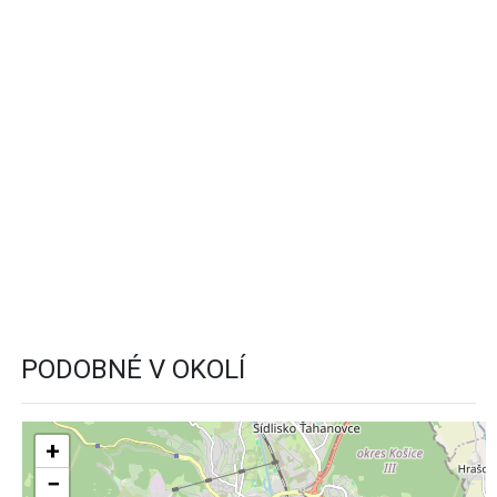
PODOBNÉ V OKOLÍ
+
−