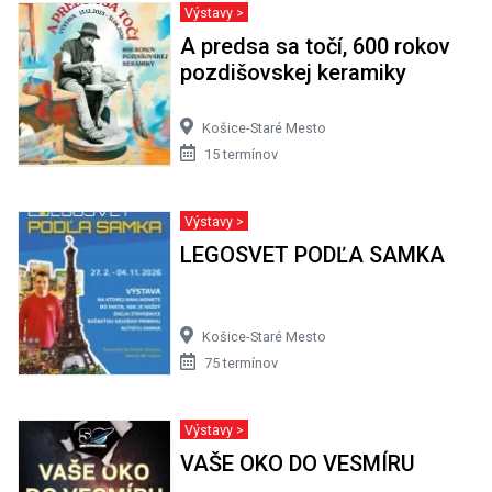
Výstavy >
A predsa sa točí, 600 rokov
pozdišovskej keramiky
Košice-Staré Mesto
15 termínov
Výstavy >
LEGOSVET PODĽA SAMKA
Košice-Staré Mesto
75 termínov
Výstavy >
VAŠE OKO DO VESMÍRU