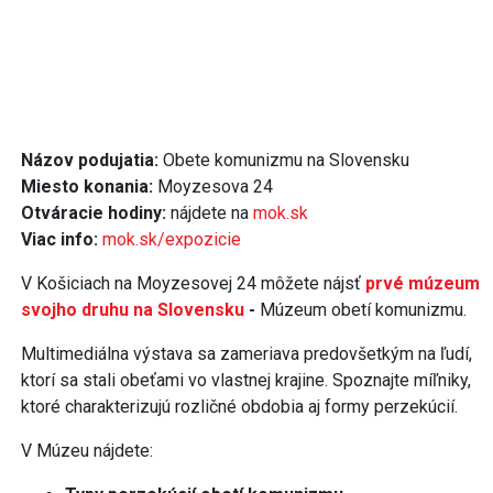
Názov podujatia:
Obete komunizmu na Slovensku
Miesto konania:
Moyzesova 24
Otváracie hodiny:
nájdete na
mok.sk
Viac info:
mok.sk/expozicie
V Košiciach na Moyzesovej 24 môžete nájsť
prvé múzeum
svojho druhu na Slovensku
-
Múzeum obetí komunizmu.
Multimediálna výstava sa zameriava predovšetkým na ľudí,
ktorí sa stali obeťami vo vlastnej krajine. Spoznajte míľniky,
ktoré charakterizujú rozličné obdobia aj formy perzekúcií.
V Múzeu nájdete: