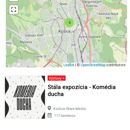
4
Leaflet
| ©
OpenStreetMap
contributors
Výstavy >
Stála expozícia - Komédia
ducha
Košice-Staré Mesto
117 termínov