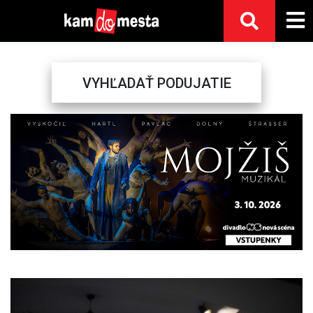
VYHĽADAŤ PODUJATIE
Previous
Next