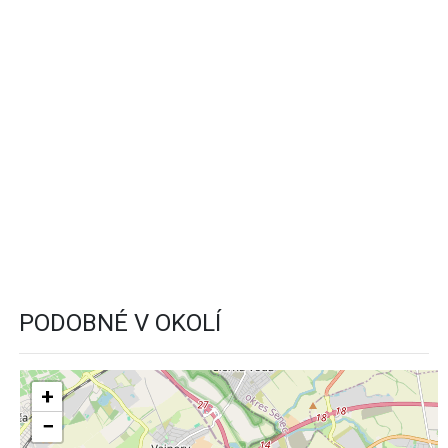
PODOBNÉ V OKOLÍ
+
−