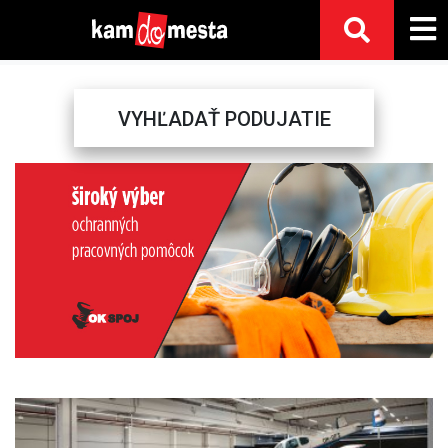
VYHĽADAŤ PODUJATIE
Previous
Next