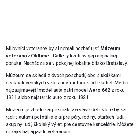
Milovníci veteránov by si nemali nechať ujsť
Múzeum
veteránov Oldtimer Gallery
kvôli svojej originálnej
ponuke. Nachádza sa v pokojnej lokalite blízko Bratislavy.
Múzeum sa skladá z dvoch poschodí, obe s ukážkami
československých veteránov, motoriek či lietadiel. Medzi
najzaujímavejší model auta patrí model
Aero 662
z roku
1931 alebo najstaršie auto z roku 1921.
Múzeum je vhodné aj pre malé zvedavé deti, ktoré by sa
radi s autami pofotili ale aj pre páry, rodiny, starších ľudí,
skupiny ľudí, školský výlet, pre cestovné kancelárie. Môžete
si zajednať aj jazdu veteránom.