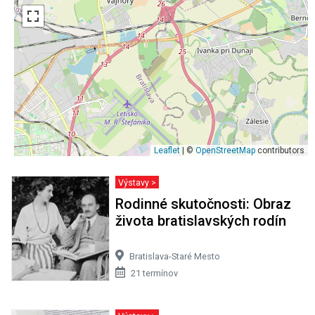
Leaflet
| ©
OpenStreetMap
contributors
Výstavy >
Rodinné skutočnosti: Obraz
života bratislavských rodín
Bratislava-Staré Mesto
21 termínov