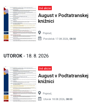
Iné akcie
August v Podtatranskej
knižnici
Poprad,
Pondelok 17.08.2026,
08:00
UTOROK
- 18. 8. 2026
Iné akcie
August v Podtatranskej
knižnici
Poprad,
Utorok 18.08.2026,
08:00