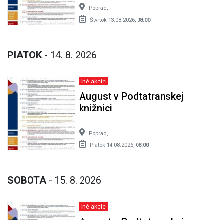
Poprad,
Štvrtok 13.08.2026,
08:00
PIATOK
- 14. 8. 2026
Iné akcie
August v Podtatranskej
knižnici
Poprad,
Piatok 14.08.2026,
08:00
SOBOTA
- 15. 8. 2026
Iné akcie