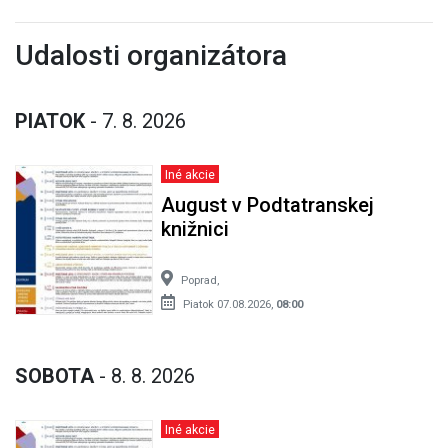
Udalosti organizátora
PIATOK
- 7. 8. 2026
Iné akcie
August v Podtatranskej
knižnici
Poprad,
Piatok 07.08.2026,
08:00
SOBOTA
- 8. 8. 2026
Iné akcie