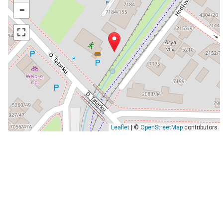
−
Leaflet
| ©
OpenStreetMap
contributors