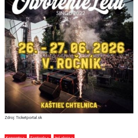
Zdroj: Ticketportal.sk
Koncerty >
Festivaly >
Iné akcie >