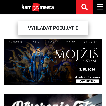
VYHĽADAŤ PODUJATIE
Previous
Next