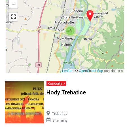
−
2
Leaflet
| ©
OpenStreetMap
contributors
Koncerty >
Hody Trebatice
Trebatice
3 termíny