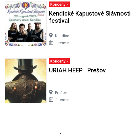
Koncerty >
Kendické Kapustové Slávnosti
festival
Kendice
1 termín
Koncerty >
URIAH HEEP | Prešov
Prešov
1 termín