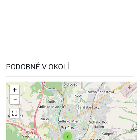
PODOBNÉ V OKOLÍ
+
−
3