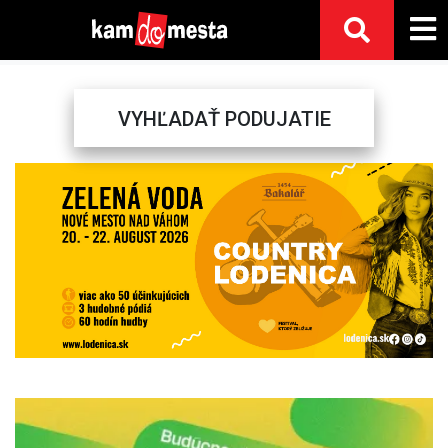
VYHĽADAŤ PODUJATIE
Previous
Next