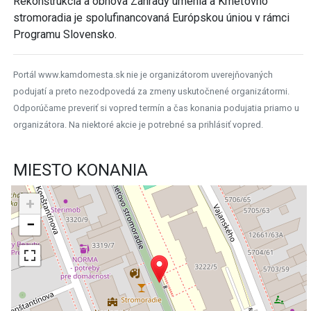
Rekonštrukcia a obnova Záhrady umenia a Kmeťovho
stromoradia je spolufinancovaná Európskou úniou v rámci
Programu Slovensko.
Portál www.kamdomesta.sk nie je organizátorom uverejňovaných
podujatí a preto nezodpovedá za zmeny uskutočnené organizátormi.
Odporúčame preveriť si vopred termín a čas konania podujatia priamo u
organizátora. Na niektoré akcie je potrebné sa prihlásiť vopred.
MIESTO KONANIA
+
−