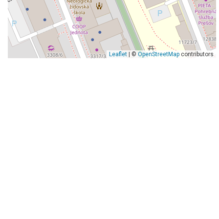
Leaflet
| ©
OpenStreetMap
contributors