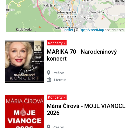
Leaflet
| ©
OpenStreetMap
contributors
Koncerty >
MARIKA 70 - Narodeninový
koncert
Prešov
1 termín
Koncerty >
Mária Čírová - MOJE VIANOCE
2026
Prešov