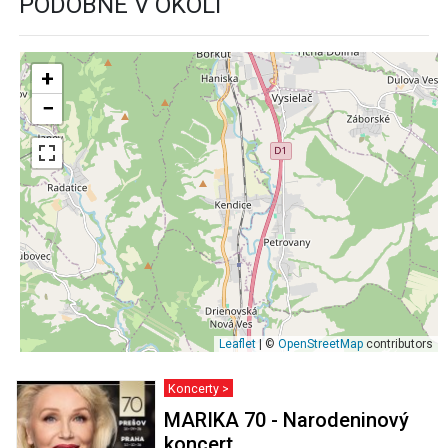
PODOBNÉ V OKOLÍ
+
−
Leaflet
| ©
OpenStreetMap
contributors
Koncerty >
MARIKA 70 - Narodeninový
koncert