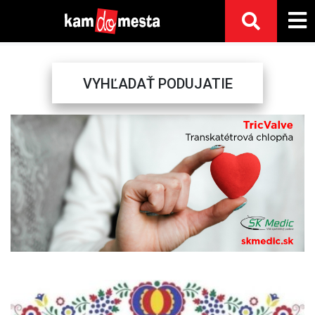
VYHĽADAŤ PODUJATIE
Previous
Next