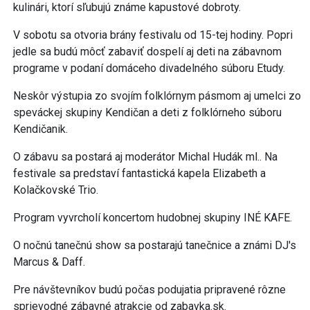
kulinári, ktorí sľubujú známe kapustové dobroty.
V sobotu sa otvoria brány festivalu od 15-tej hodiny. Popri
jedle sa budú môcť zabaviť dospelí aj deti na zábavnom
programe v podaní domáceho divadelného súboru Etudy.
Neskôr výstupia zo svojím folklórnym pásmom aj umelci zo
speváckej skupiny Kendičan a deti z folklórneho súboru
Kendičanik.
O zábavu sa postará aj moderátor Michal Hudák ml.. Na
festivale sa predstaví fantastická kapela Elizabeth a
Kolačkovské Trio.
Program vyvrcholí koncertom hudobnej skupiny INÉ KAFE.
O nočnú tanečnú show sa postarajú tanečnice a známi DJ's
Marcus & Daff.
Pre návštevníkov budú počas podujatia pripravené rôzne
sprievodné zábavné atrakcie od zabavka.sk.