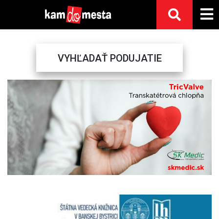
VYHĽADAŤ PODUJATIE
Previous
Next