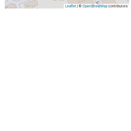
Leaflet
| ©
OpenStreetMap
contributors