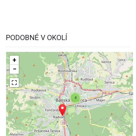
PODOBNÉ V OKOLÍ
+
−
4