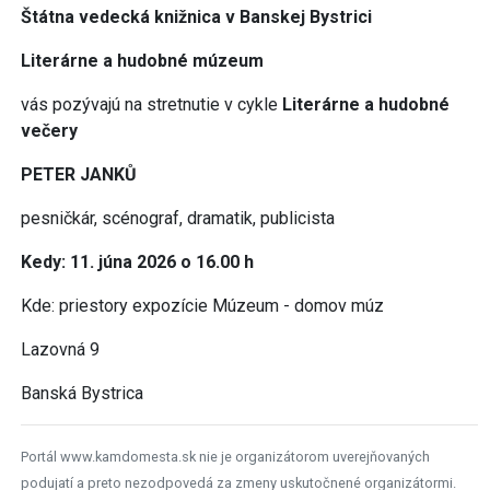
Štátna vedecká knižnica v Banskej Bystrici
Literárne a hudobné múzeum
vás pozývajú na stretnutie v cykle
Literárne a hudobné
večery
PETER JANKŮ
pesničkár, scénograf, dramatik, publicista
Kedy: 11. júna 2026 o 16.00 h
Kde: priestory expozície Múzeum - domov múz
Lazovná 9
Banská Bystrica
Portál www.kamdomesta.sk nie je organizátorom uverejňovaných
podujatí a preto nezodpovedá za zmeny uskutočnené organizátormi.