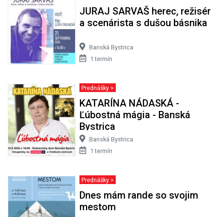
JURAJ SARVAŠ herec, režisér
a scenárista s dušou básnika
Banská Bystrica
1 termín
Prednášky >
KATARÍNA NÁDASKÁ -
Ľúbostná mágia - Banská
Bystrica
Banská Bystrica
1 termín
Prednášky >
Dnes mám rande so svojim
mestom