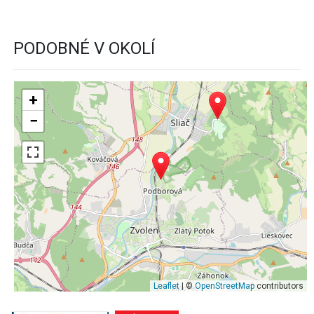
PODOBNÉ V OKOLÍ
+
−
Leaflet
| ©
OpenStreetMap
contributors