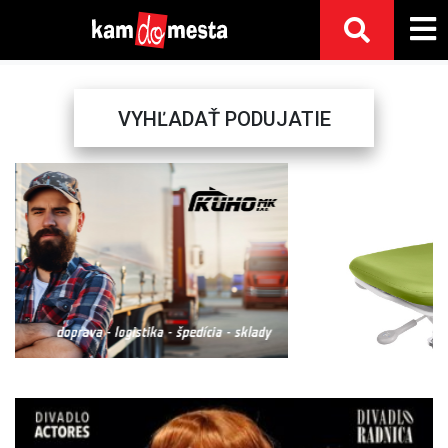
VYHĽADAŤ PODUJATIE
Previous
Next