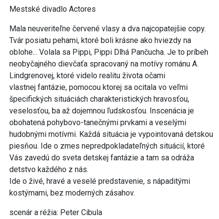
Mestské divadlo Actores
Mala neuveriteľne červené vlasy a dva najcopatejšie copy.
Tvár posiatu pehami, ktoré boli krásne ako hviezdy na
oblohe... Volala sa Pippi, Pippi Dlhá Pančucha. Je to príbeh
neobyčajného dievčaťa spracovaný na motívy románu A.
Lindgrenovej, ktoré videlo realitu života očami
vlastnej fantázie, pomocou ktorej sa ocitala vo veľmi
špecifických situáciách charakteristických hravosťou,
veselosťou, ba až dojemnou ľudskosťou. Inscenácia je
obohatená pohybovo-tanečnými prvkami a veselými
hudobnými motívmi. Každá situácia je vypointovaná detskou
piesňou. Ide o zmes nepredpokladateľných situácií, ktoré
Vás zavedú do sveta detskej fantázie a tam sa odráža
detstvo každého z nás.
Ide o živé, hravé a veselé predstavenie, s nápaditými
kostýmami, bez moderných zásahov.
scenár a réžia: Peter Cibula