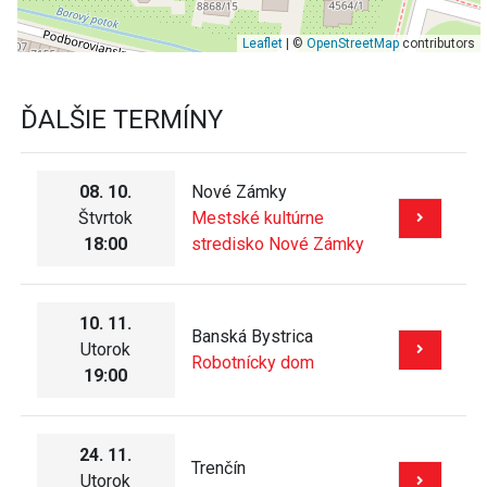
Leaflet
| ©
OpenStreetMap
contributors
ĎALŠIE TERMÍNY
08. 10.
Nové Zámky
Štvrtok
Mestské kultúrne
18:00
stredisko Nové Zámky
10. 11.
Banská Bystrica
Utorok
Robotnícky dom
19:00
24. 11.
Trenčín
Utorok