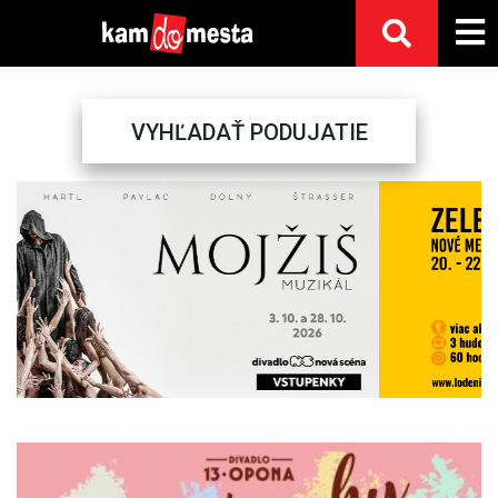
VYHĽADAŤ PODUJATIE
Previous
Next