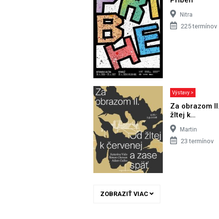
Nitra
225 termínov
Výstavy >
Za obrazom II
žltej k…
Martin
23 termínov
ZOBRAZIŤ VIAC