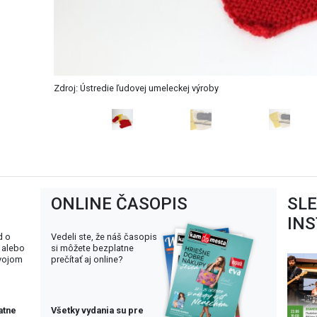
Zdroj: Ústredie ľudove
ONLINE ČASOPIS
SL
IN
d o
Vedeli ste, že náš časopis
 alebo
si môžete bezplatne
svojom
prečítať aj online?
atne
Všetky vydania su pre