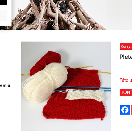
Kurzy 
Plet
Táto u
démia
h
KÚPI