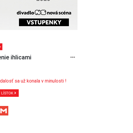
>
enie ihlicami
dalosť sa už konala v minulosti !
Ť LÍSTOK
Facebook
Gmail