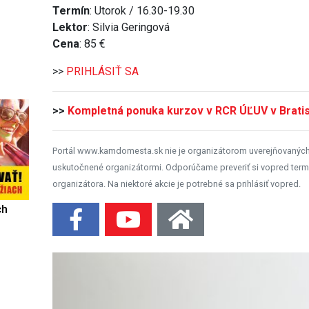
Termín
: Utorok / 16.30-19.30
Lektor
: Silvia Geringová
Cena
: 85 €
>>
PRIHLÁSIŤ SA
>>
Kompletná ponuka kurzov v RCR ÚĽUV v Bratis
Portál www.kamdomesta.sk nie je organizátorom uverejňovanýc
uskutočnené organizátormi. Odporúčame preveriť si vopred term
organizátora. Na niektoré akcie je potrebné sa prihlásiť vopred.
ch