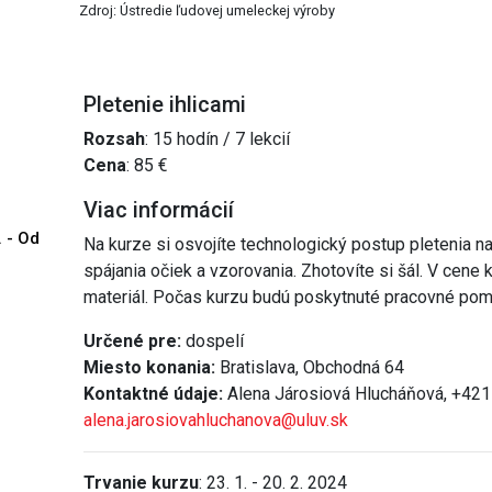
Zdroj: Ústredie ľudovej umeleckej výroby
Pletenie ihlicami
Rozsah
: 15 hodín / 7 lekcií
Cena
: 85 €
Viac informácií
. - Od
Na kurze si osvojíte technologický postup pletenia na
spájania očiek a vzorovania. Zhotovíte si šál. V cene 
materiál. Počas kurzu budú poskytnuté pracovné pom
Určené pre:
dospelí
Miesto konania:
Bratislava, Obchodná 64
Kontaktné údaje:
Alena Járosiová Hlucháňová, +421
alena.jarosiovahluchanova@uluv.sk
Trvanie kurzu
: 23. 1. - 20. 2. 2024