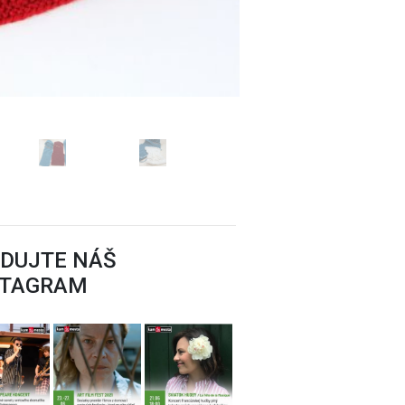
j umeleckej výroby
EDUJTE NÁŠ
STAGRAM