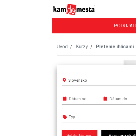
PODUJAT
Úvod
Kurzy
Pletenie ihlicami
Slovensko
V mojom okolí