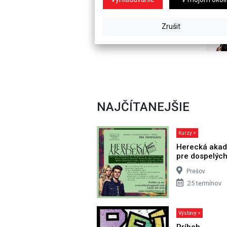
NAJČÍTANEJŠIE
Kurzy >
Herecká aka
pre dospelýc
Prešov
25 termínov
Výstavy >
Príbeh