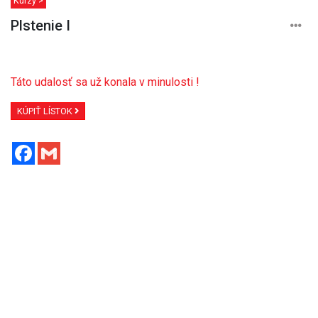
Kurzy >
Plstenie I
Táto udalosť sa už konala v minulosti !
KÚPIŤ LÍSTOK
Facebook
Gmail