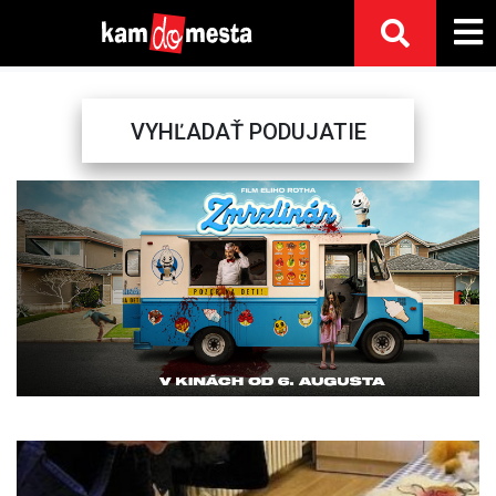
VYHĽADAŤ PODUJATIE
Previous
Next