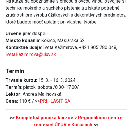
Na kurze sa oboznámite s prácou s ovčou vlnou, osvojíte si
techniku mokrého a suchého plstenia a získate potrebné
zručnosti pre výrobu úžitkových a dekoratívnych predmetov,
ktoré budete môcť uplatniť pri vlastnej tvorbe.
Určené pre
: dospelí
Miesto konania
: Košice, Mäsiarska 52
Kontaktné údaje
: Iveta Kažimírová, +421 905 780 048,
iveta.kazimirova@uluv.sk
Termín
Trvanie kurzu:
15. 3. - 16. 3. 2024
Termín
: piatok, sobota /8.30-17.00/
Lektor:
Andrea Malinovská
Cena:
110 € / >>
PRIHLÁSIŤ SA
>>
Kompletná ponuka kurzov v Regionálnom centre
remesiel ÚĽUV v Košiciach
<<