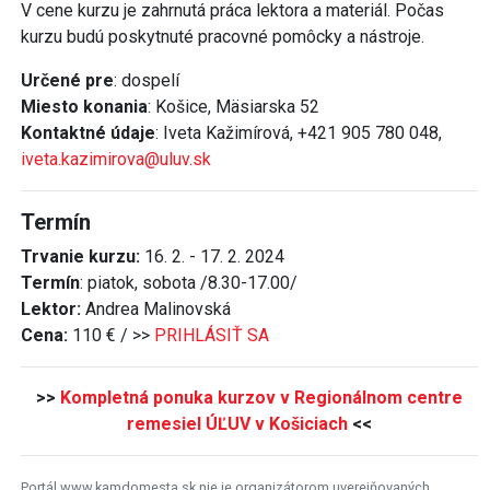
V cene kurzu je zahrnutá práca lektora a materiál. Počas
kurzu budú poskytnuté pracovné pomôcky a nástroje.
Určené pre
: dospelí
Miesto konania
: Košice, Mäsiarska 52
Kontaktné údaje
: Iveta Kažimírová, +421 905 780 048,
iveta.kazimirova@uluv.sk
Termín
Trvanie kurzu:
16. 2. - 17. 2. 2024
Termín
: piatok, sobota /8.30-17.00/
Lektor:
Andrea Malinovská
Cena:
110 € / >>
PRIHLÁSIŤ SA
>>
Kompletná ponuka kurzov v Regionálnom centre
remesiel ÚĽUV v Košiciach
<<
Portál www.kamdomesta.sk nie je organizátorom uverejňovaných