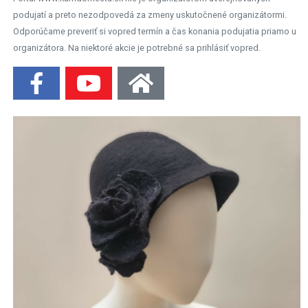
podujatí a preto nezodpovedá za zmeny uskutočnené organizátormi.
Odporúčame preveriť si vopred termín a čas konania podujatia priamo u
organizátora. Na niektoré akcie je potrebné sa prihlásiť vopred.