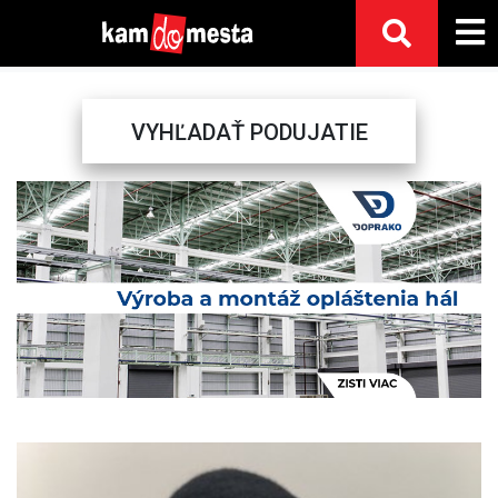
VYHĽADAŤ PODUJATIE
Previous
Next