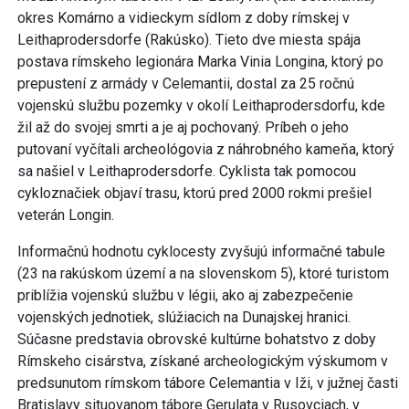
okres Komárno a vidieckym sídlom z doby rímskej v
Leithaprodersdorfe (Rakúsko). Tieto dve miesta spája
postava rímskeho legionára Marka Vinia Longina, ktorý po
prepustení z armády v Celemantii, dostal za 25 ročnú
vojenskú službu pozemky v okolí Leithaprodersdorfu, kde
žil až do svojej smrti a je aj pochovaný. Príbeh o jeho
putovaní vyčítali archeológovia z náhrobného kameňa, ktorý
sa našiel v Leithaprodersdorfe. Cyklista tak pomocou
cykloznačiek objaví trasu, ktorú pred 2000 rokmi prešiel
veterán Longin.
Informačnú hodnotu cyklocesty zvyšujú informačné tabule
(23 na rakúskom území a na slovenskom 5), ktoré turistom
priblížia vojenskú službu v légii, ako aj zabezpečenie
vojenských jednotiek, slúžiacich na Dunajskej hranici.
Súčasne predstavia obrovské kultúrne bohatstvo z doby
Rímskeho cisárstva, získané archeologickým výskumom v
predsunutom rímskom tábore Celemantia v Iži, v južnej časti
Bratislavy situovanom tábore Gerulata v Rusovciach, v