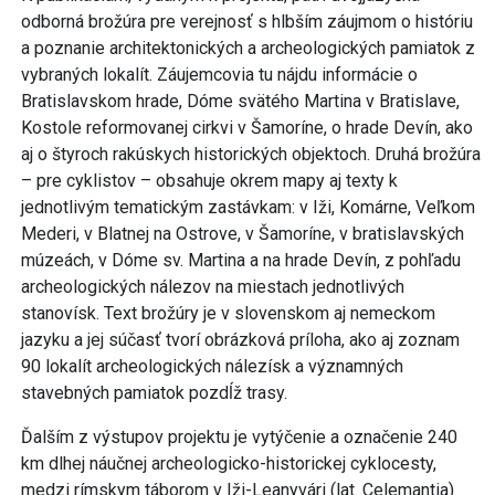
odborná brožúra pre verejnosť s hlbším záujmom o históriu
a poznanie architektonických a archeologických pamiatok z
vybraných lokalít. Záujemcovia tu nájdu informácie o
Bratislavskom hrade, Dóme svätého Martina v Bratislave,
Kostole reformovanej cirkvi v Šamoríne, o hrade Devín, ako
aj o štyroch rakúskych historických objektoch. Druhá brožúra
– pre cyklistov – obsahuje okrem mapy aj texty k
jednotlivým tematickým zastávkam: v Iži, Komárne, Veľkom
Mederi, v Blatnej na Ostrove, v Šamoríne, v bratislavských
múzeách, v Dóme sv. Martina a na hrade Devín, z pohľadu
archeologických nálezov na miestach jednotlivých
stanovísk. Text brožúry je v slovenskom aj nemeckom
jazyku a jej súčasť tvorí obrázková príloha, ako aj zoznam
90 lokalít archeologických nálezísk a významných
stavebných pamiatok pozdĺž trasy.
Ďalším z výstupov projektu je vytýčenie a označenie 240
km dlhej náučnej archeologicko-historickej cyklocesty,
medzi rímskym táborom v Iži-Leanyvári (lat. Celemantia)