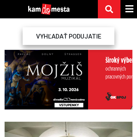
VYHĽADAŤ PODUJATIE
Previous
Next