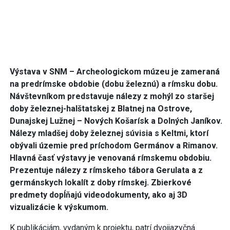
Výstava v SNM – Archeologickom múzeu je zameraná
na predrímske obdobie (dobu železnú) a rímsku dobu.
Návštevníkom predstavuje nálezy z mohýl zo staršej
doby železnej-halštatskej z Blatnej na Ostrove,
Dunajskej Lužnej – Nových Košarísk a Dolných Janíkov.
Nálezy mladšej doby železnej súvisia s Keltmi, ktorí
obývali územie pred príchodom Germánov a Rimanov.
Hlavná časť výstavy je venovaná rímskemu obdobiu.
Prezentuje nálezy z rímskeho tábora Gerulata a z
germánskych lokalít z doby rímskej. Zbierkové
predmety dopĺňajú videodokumenty, ako aj 3D
vizualizácie k výskumom.
K publikáciám, vydaným k projektu, patrí dvojjazyčná