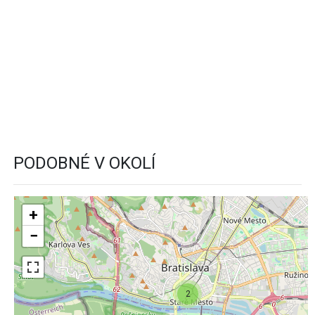
PODOBNÉ V OKOLÍ
+
−
2