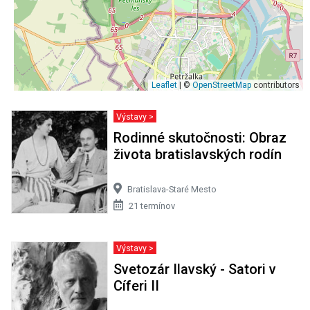
Leaflet
| ©
OpenStreetMap
contributors
Výstavy >
Rodinné skutočnosti: Obraz
života bratislavských rodín
Bratislava-Staré Mesto
21 termínov
Výstavy >
Svetozár Ilavský - Satori v
Cíferi II