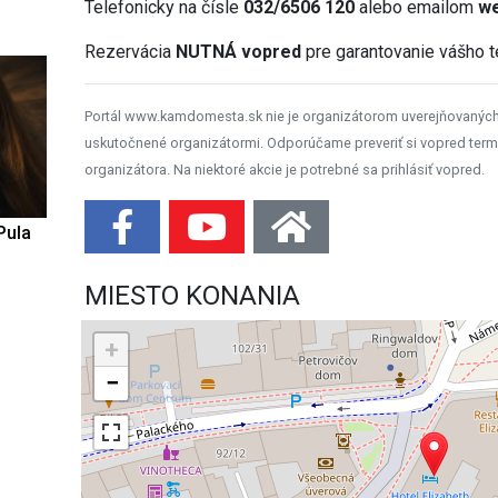
Telefonicky na čísle
032/6506 120
alebo emailom
we
Rezervácia
NUTNÁ vopred
pre garantovanie vášho t
Portál www.kamdomesta.sk nie je organizátorom uverejňovanýc
uskutočnené organizátormi. Odporúčame preveriť si vopred term
organizátora. Na niektoré akcie je potrebné sa prihlásiť vopred.
Pula
MIESTO KONANIA
+
−