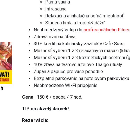
Parná sauna
Infrasauna
Relaxačná a inhalačná soľná miestnosť
Studená hmla a tropický dážď
Neobmedzený vstup do
profesionálneho Fitne
Zdravá ovocná šťava
30 € kredit na kulinársky zážitok v Cafe Sissi
Možnosť výberu 1 z 3 relaxačných masáží (klasi
Možnosť výberu 1 z 3 kozmetických ošetrení (ge
10% zľava na tvárové a telové Thalgo rituály
Župan a papuče pre vaše pohodlie
Bezplatné parkovanie na hotelovom parkovisku 
Neobmedzené WI-FI pripojenie
ch
Cena:
150 € / osoba / 7 hod.
TIP na skvelý darček!
Rezervácia: