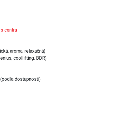
ss centra
cká, aroma, relaxačná)
nius, coollifting, BDR)
(podľa dostupnosti)