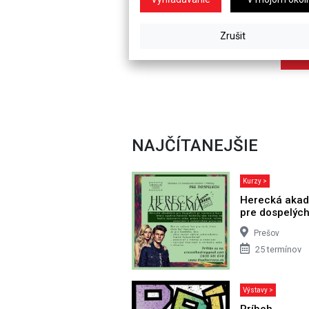
NAJČÍTANEJŠIE
Kurzy >
Herecká aka
pre dospelýc
Prešov
25 termínov
Výstavy >
Príbeh