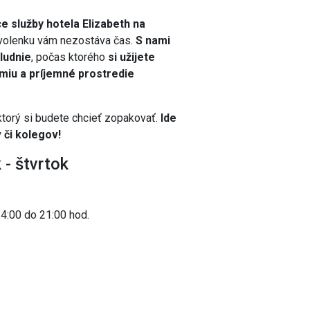
ce služby hotela Elizabeth na
volenku vám nezostáva čas.
S nami
ludnie
, počas ktorého
si užijete
miu a príjemné prostredie
torý si budete chcieť zopakovať.
Ide
 či kolegov!
- štvrtok
4:00 do 21:00 hod.