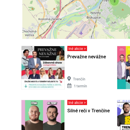
3
Iné akcie >
Prevažne nevážne
Trenčín
1 termín
Iné akcie >
Silné reči v Trenčíne