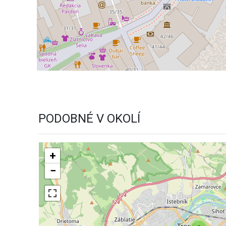
PODOBNÉ V OKOLÍ
+
−