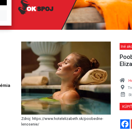
Iné akc
Poob
Eliz
Ho
démia
Tr
h
St
KÚPI
Zdroj: https://www.hotelelizabeth.sk/poobedne-
lenosenie/