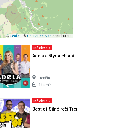
Leaflet
| ©
OpenStreetMap
contributors
Iné akcie >
Adela a štyria chlapi
Trenčín
1 termín
Iné akcie >
Best of Silné reči Trenčíne