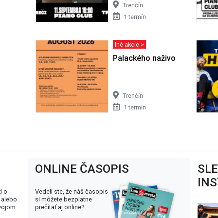
Trenčín
1 termín
Iné akcie >
Palackého naživo
Trenčín
1 termín
ONLINE ČASOPIS
SL
IN
d o
Vedeli ste, že náš časopis
 alebo
si môžete bezplatne
svojom
prečítať aj online?