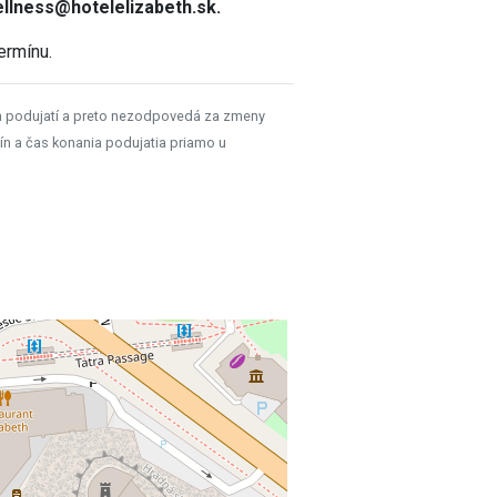
llness@hotelelizabeth.sk.
ermínu.
h podujatí a preto nezodpovedá za zmeny
ín a čas konania podujatia priamo u