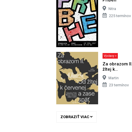
Nitra
225 termínov
Výstavy >
Za obrazom II
žltej k…
Martin
23 termínov
ZOBRAZIŤ VIAC