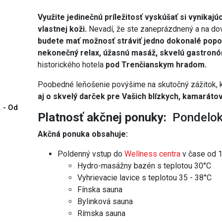
Využite jedinečnú príležitosť vyskúšať si vynikajú
vlastnej koži.
Nevadí, že ste zaneprázdnený a na do
budete mať možnosť stráviť jedno dokonalé popo
nekonečný relax, úžasnú masáž, skvelú gastronó
historického hotela
pod Trenčianskym hradom.
Poobedné leňošenie povýšime na skutočný zážitok, k
aj o skvelý darček pre Vašich blízkych, kamarátov
. - Od
Platnosť akčnej ponuky:
Pondelok 
Akčná ponuka obsahuje:
Poldenný vstup do
Wellness centra
v čase od 1
Hydro-masážny bazén s teplotou 30°C
Vyhrievacie lavice s teplotou 35 - 38°C
Fínska sauna
Bylinková sauna
Rímska sauna