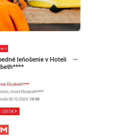
ie >
edné leňošenie v Hoteli
abeth****
tel Elizabeth****
enčín, Hotel Elizabeth****
reda 03.12.2025,
10:00
Ť LÍSTOK
Facebook
Gmail