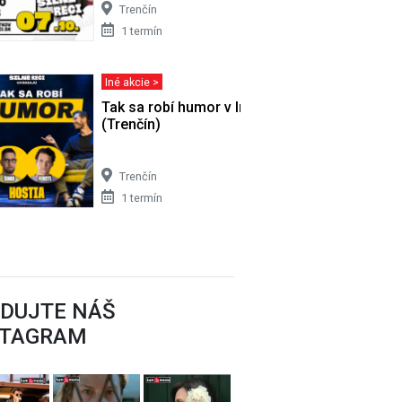
Trenčín
1 termín
Iné akcie >
Tak sa robí humor v Improvizácii
(Trenčín)
Trenčín
1 termín
EDUJTE NÁŠ
STAGRAM