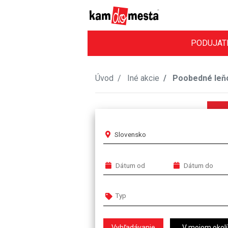
PODUJAT
Úvod
Iné akcie
Poobedné leňoš
Slovensko
V mojom okolí