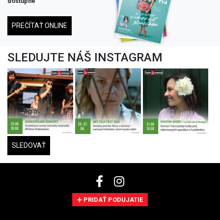
dostupné
PREČÍTAŤ ONLINE
SLEDUJTE NÁŠ INSTAGRAM
SLEDOVAŤ
PRIDAŤ PODUJATIE