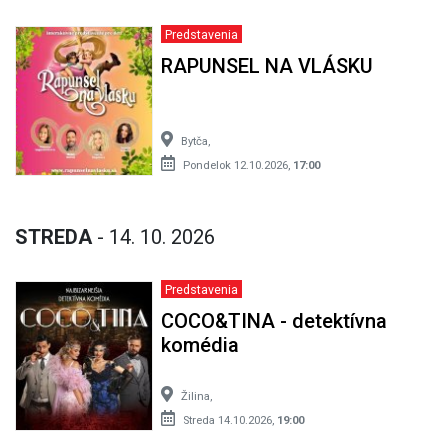
Predstavenia
RAPUNSEL NA VLÁSKU
Bytča,
Pondelok 12.10.2026,
17:00
STREDA
- 14. 10. 2026
Predstavenia
COCO&TINA - detektívna
komédia
Žilina,
Streda 14.10.2026,
19:00