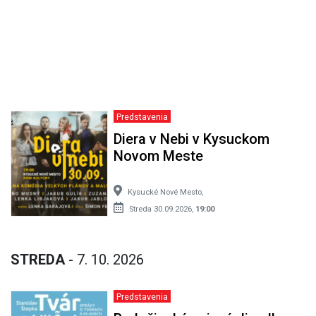
Predstavenia
Diera v Nebi v Kysuckom
Novom Meste
Kysucké Nové Mesto,
Streda 30.09.2026,
19:00
STREDA
- 7. 10. 2026
Predstavenia