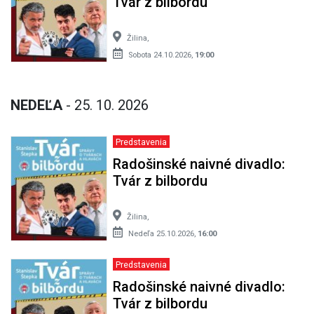
Tvár z bilbordu
Žilina,
Sobota 24.10.2026,
19:00
NEDEĽA
- 25. 10. 2026
Predstavenia
Radošinské naivné divadlo:
Tvár z bilbordu
Žilina,
Nedeľa 25.10.2026,
16:00
Predstavenia
Radošinské naivné divadlo:
Tvár z bilbordu