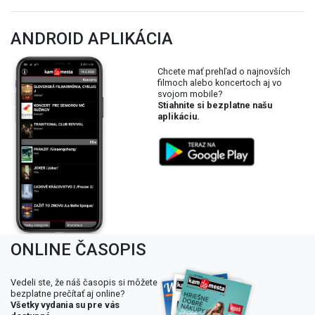
ANDROID APLIKÁCIA
Chcete mať prehľad o najnovších
filmoch alebo koncertoch aj vo
svojom mobile?
Stiahnite si bezplatne našu
aplikáciu.
ONLINE ČASOPIS
Vedeli ste, že náš časopis si môžete
bezplatne prečítať aj online?
Všetky vydania su pre vás