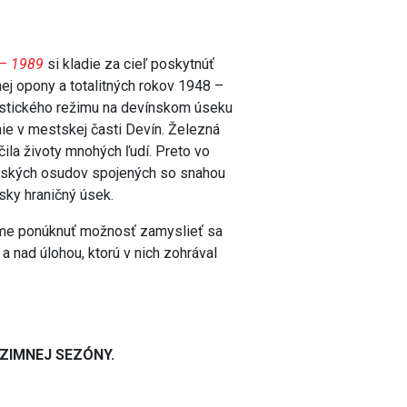
 – 1989
si kladie za cieľ poskytnúť
nej opony a totalitných rokov 1948 –
ristického režimu na devínskom úseku
anie v mestskej časti Devín. Železná
ila životy mnohých ľudí. Preto vo
udských osudov spojených so snahou
sky hraničný úsek.
eme ponúknuť možnosť zamyslieť sa
 nad úlohou, ktorú v nich zohrával
 ZIMNEJ SEZÓNY.