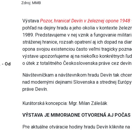
Zdroj: MMB
Výstava
Pozor, hranica! Devín v železnej opone 1948
pohľad na dejiny hradu a jeho okolia v kontexte želez
1989. Predstavujeme v nej vznik a fungovanie milita
stráženej hranice, rozsah opatrení aj ich dopad na di
opona svojou existenciou často veľmi tragicky poznač
výstave upozorňujeme aj na niekoľko konkrétnych ľ
o útek z totalitného Československa práve cez devín
. - Od
Návštevníčkam a návštevníkom hradu Devín tak chc
nad modernými dejinami Slovenska a strednej Európy a
práve Devín.
Kurátorská koncepcia: Mgr. Milan Zálešák
VÝSTAVA JE MIMORIADNE OTVORENÁ AJ POČAS
Pre aktuálne otváracie hodiny hradu Devín kliknite na