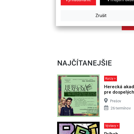
NAJČÍTANEJŠIE
Kurzy >
Herecká aka
pre dospelýc
Prešov
26 termínov
Výstavy >
Príbeh