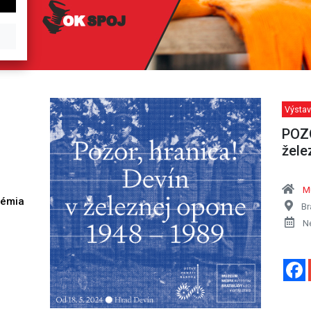
Výstav
POZO
žele
M
démia
Br
h
N