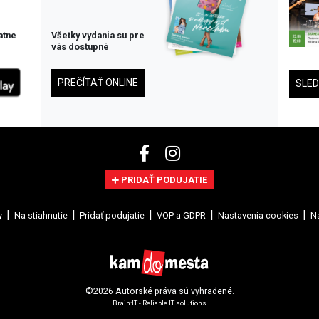
atne
Všetky vydania su pre
vás dostupné
PREČÍTAŤ ONLINE
SLE
PRIDAŤ PODUJATIE
y
Na stiahnutie
Pridať podujatie
VOP a GDPR
Nastavenia cookies
Na
©2026 Autorské práva sú vyhradené.
Brain:IT - Reliable IT solutions