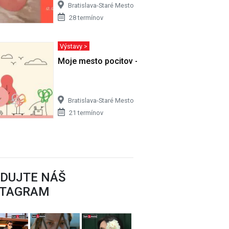
Bratislava-Staré Mesto
28 termínov
Výstavy >
octa
Moje mesto pocitov - Hravá výstava o…
Bratislava-Staré Mesto
21 termínov
EDUJTE NÁŠ
STAGRAM