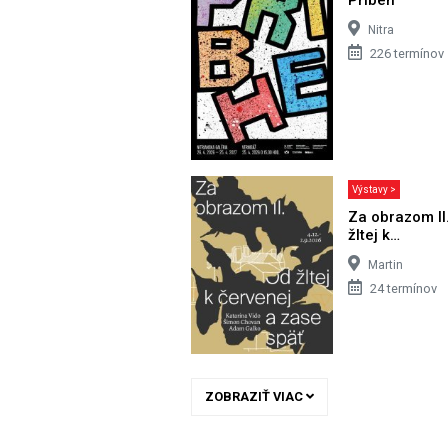
Nitra
226 termínov
Výstavy >
Za obrazom II
žltej k…
Martin
24 termínov
ZOBRAZIŤ VIAC