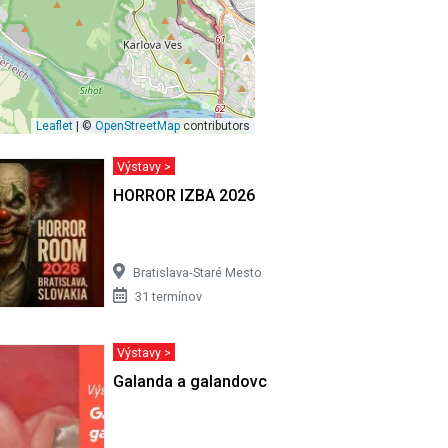
4
Leaflet
| ©
OpenStreetMap
contributors
Výstavy >
ivota…
HORROR IZBA 2026
Bratislava-Staré Mesto
31 termínov
Výstavy >
Galanda a galandovci