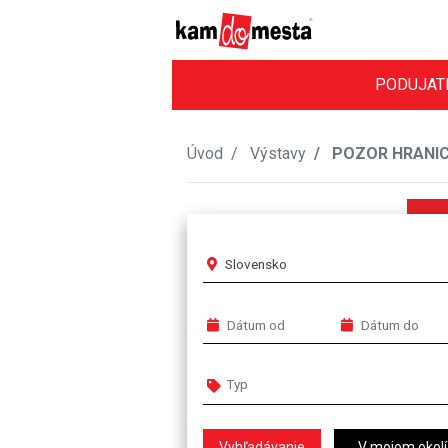
PODUJAT
Úvod
Výstavy
POZOR HRANICA!
Slovensko
V mojom okolí