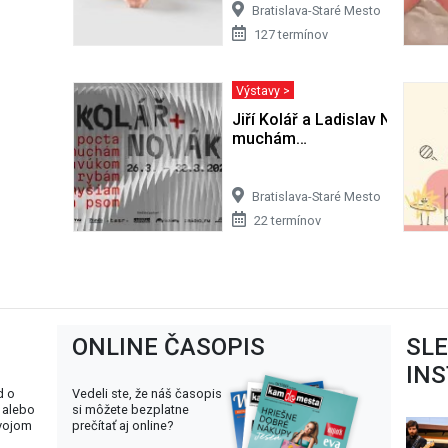
Bratislava-Staré Mesto
127 termínov
Výstavy >
Jiří Kolář a Ladislav Novák: P
muchám…
Bratislava-Staré Mesto
22 termínov
ONLINE ČASOPIS
SL
IN
d o
Vedeli ste, že náš časopis
 alebo
si môžete bezplatne
svojom
prečítať aj online?