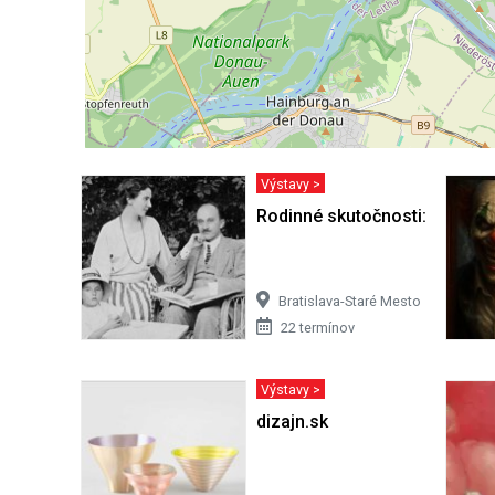
Výstavy >
Rodinné skutočnosti: Obraz ž
Bratislava-Staré Mesto
22 termínov
Výstavy >
dizajn.sk