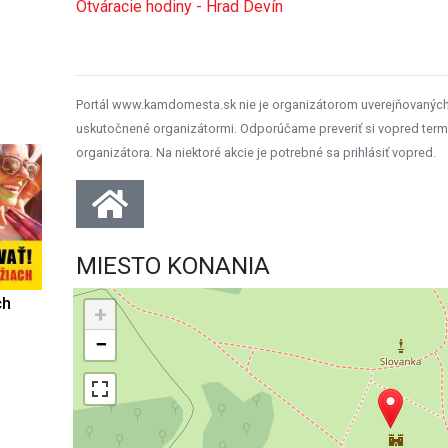
Otváracie hodiny - Hrad Devín
Portál www.kamdomesta.sk nie je organizátorom uverejňovanýc
uskutočnené organizátormi. Odporúčame preveriť si vopred term
organizátora. Na niektoré akcie je potrebné sa prihlásiť vopred.
MIESTO KONANIA
ch
+
−