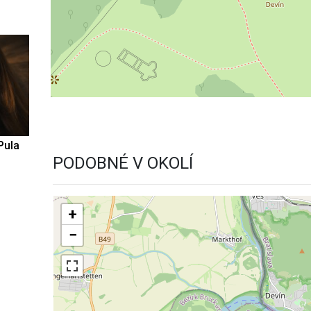
Pula
PODOBNÉ V OKOLÍ
+
−