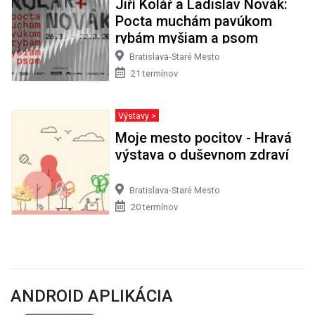
Jiří Kolář a Ladislav Novák:
Pocta muchám pavúkom
rybám myšiam a psom
Bratislava-Staré Mesto
21 termínov
Výstavy >
Moje mesto pocitov - Hravá
výstava o duševnom zdraví
Bratislava-Staré Mesto
20 termínov
ANDROID APLIKÁCIA