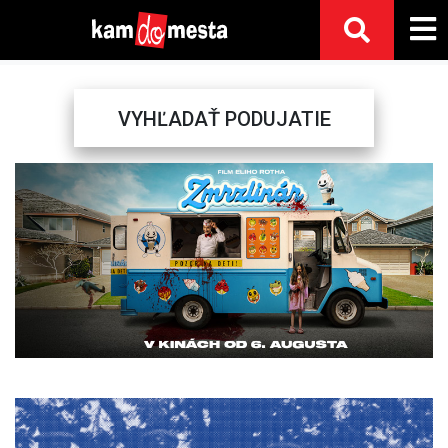
VYHĽADAŤ PODUJATIE
Previous
Next