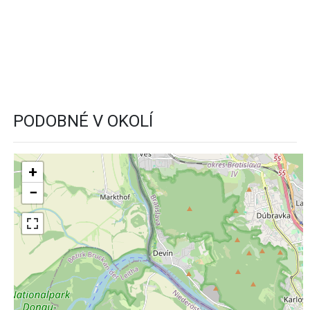
PODOBNÉ V OKOLÍ
+
−