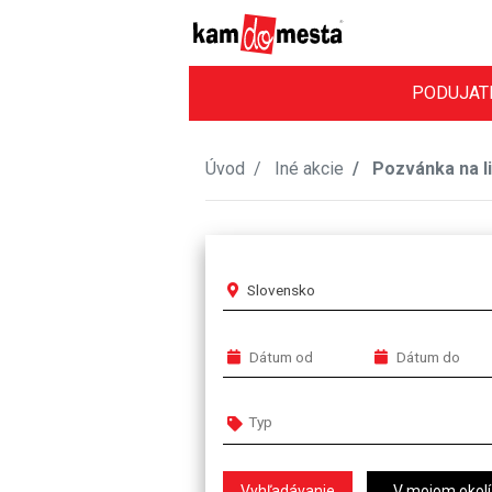
PODUJAT
Úvod
Iné akcie
Pozvánka na li
Slovensko
V mojom okolí