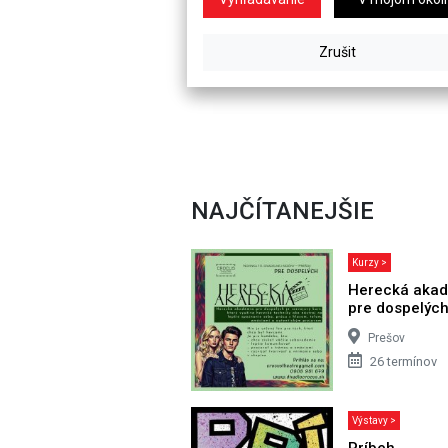
NAJČÍTANEJŠIE
Kurzy >
Herecká aka
pre dospelýc
Prešov
26 termínov
Výstavy >
Príbeh