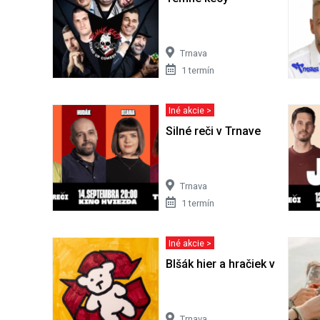
Trnava
1 termín
Iné akcie >
Silné reči v Trnave
Trnava
1 termín
Iné akcie >
Blšák hier a hračiek v Trnave
Trnava