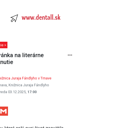
ie >
ánka na literárne
tnutie
ižnica Juraja Fándlyho v Trnave
nava, Knižnica Juraja Fándlyho
reda 03.12.2025,
17:00
Facebook
Gmail