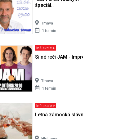
špeciál…
Trnava
1 termín
Iné akcie >
Silné reči JAM - Improshow v Trnave
Trnava
1 termín
Iné akcie >
Letná zámocká slávnosť
Hlohovec