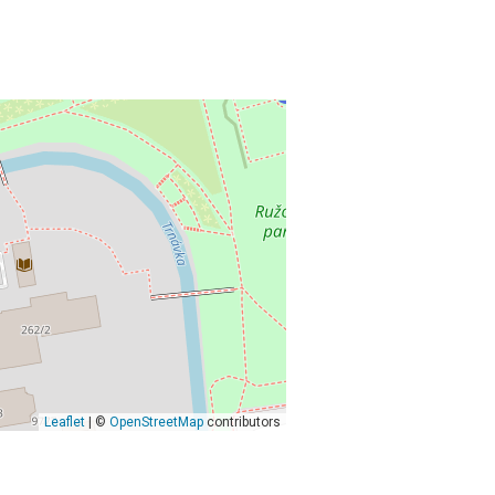
Leaflet
| ©
OpenStreetMap
contributors