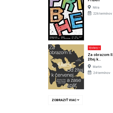
Nitra
226 termínov
Výstavy >
Za obrazom II
žltej k…
Martin
24 termínov
ZOBRAZIŤ VIAC