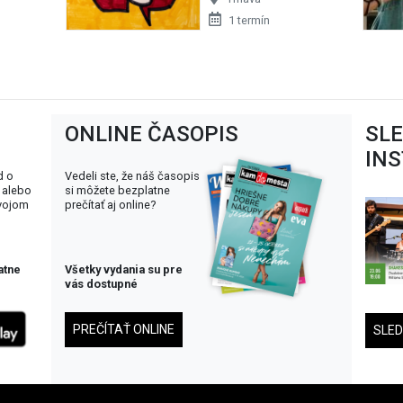
1 termín
ONLINE ČASOPIS
SL
IN
d o
Vedeli ste, že náš časopis
 alebo
si môžete bezplatne
svojom
prečítať aj online?
atne
Všetky vydania su pre
vás dostupné
PREČÍTAŤ ONLINE
SLE