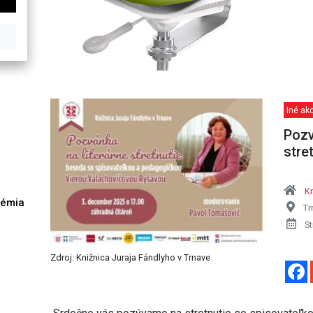
Iné akc
Pozv
stre
Kn
démia
Tr
h
St
Zdroj: Knižnica Juraja Fándlyho v Trnave