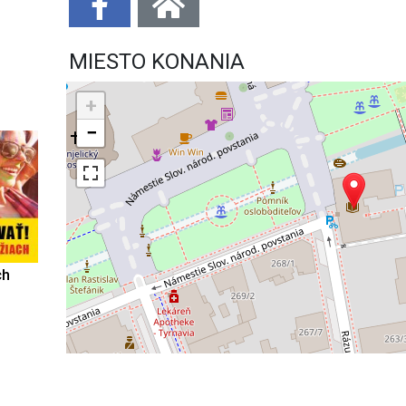
MIESTO KONANIA
+
−
ch