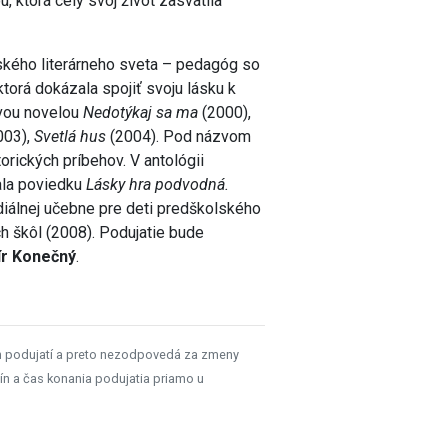
 ktorá celý svoj život zasvätila
kého literárneho sveta – pedagóg so
torá dokázala spojiť svoju lásku k
ovou novelou
Nedotýkaj sa ma
(2000),
003),
Svetlá hus
(2004). Pod názvom
orických príbehov. V antológii
ala poviedku
Lásky hra podvodná.
diálnej učebne pre deti predškolského
h škôl (2008). Podujatie bude
r Konečný
.
h podujatí a preto nezodpovedá za zmeny
ín a čas konania podujatia priamo u