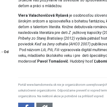
Srdečne vás pozývame na stretnutie so spisovateľkou,
deťom a práci s mládežou.
Viera Valachovičová Ryšavá
je osobnosťou slovens
širokým srdcom a spisovateľka s bohatou fantáziou, k
deťom s talentom literáta. Knižne debutovala román
nasledovala literatúra pre deti
Z ježkovej kapsičky
(2
Príbehy zo Starej Bratislavy (2012)
vydala pätnásť hist
poviedok
Keď sa ženy odhalia (AHO3 2007)
publikov
Pod názvom
Lili, Pili, Fili
vypracovala digitál multime
. - Od
veku, mladšieho školského veku i pre deti špeciálnyc
moderovať
Pavol Tomašovič
. Hudobný hosť
Ľubomí
Portál www.kamdomesta.sk nie je organizátorom uverejňovanýc
uskutočnené organizátormi. Odporúčame preveriť si vopred term
organizátora. Na niektoré akcie je potrebné sa prihlásiť vopred.