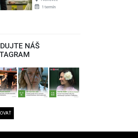
1 termín
EDUJTE NÁŠ
STAGRAM
DOVAŤ