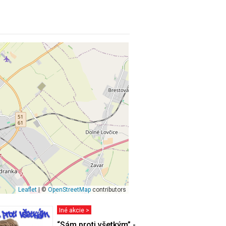
Leaflet
| ©
OpenStreetMap
contributors
Iné akcie >
“Sám proti všetkým” - Nový Stand up