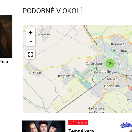
PODOBNÉ V OKOLÍ
+
−
Pula
3
Iné akcie >
Temné kecy