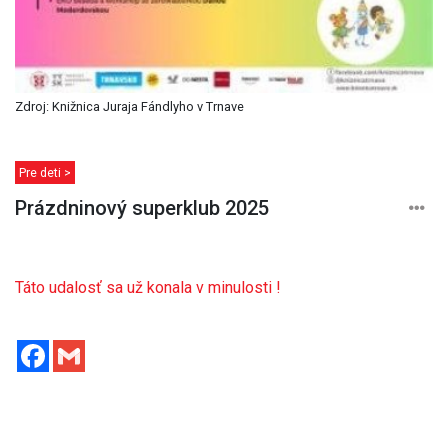
Zdroj: Knižnica Juraja Fándlyho v Trnave
Pre deti >
Prázdninový superklub 2025
Táto udalosť sa už konala v minulosti !
Facebook
Gmail