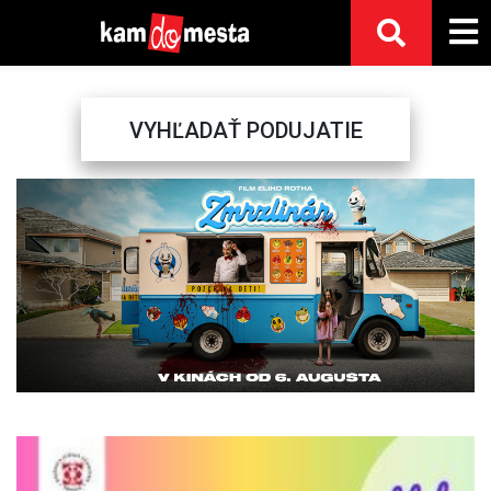
VYHĽADAŤ PODUJATIE
Previous
Next