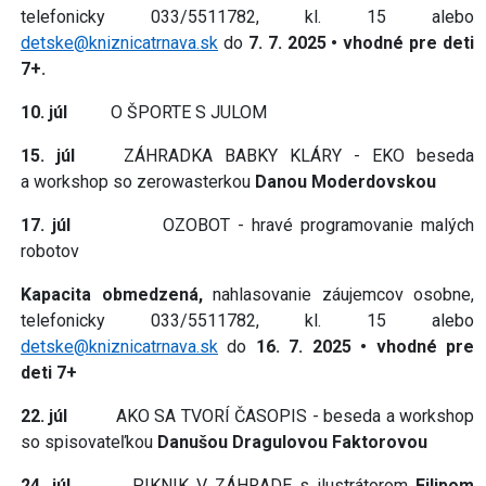
telefonicky 033/5511782, kl. 15 alebo
detske@kniznicatrnava.sk
do
7. 7. 2025 • vhodné pre deti
7+.
10. júl
O ŠPORTE S JULOM
15. júl
ZÁHRADKA BABKY KLÁRY - EKO beseda
a workshop so zerowasterkou
Danou Moderdovskou
17. júl
OZOBOT - hravé programovanie malých
robotov
Kapacita obmedzená,
nahlasovanie záujemcov osobne,
telefonicky 033/5511782, kl. 15 alebo
detske@kniznicatrnava.sk
do
16. 7. 2025 • vhodné pre
deti 7+
22. júl
AKO SA TVORÍ ČASOPIS - beseda a workshop
so spisovateľkou
Danušou Dragulovou Faktorovou
24. júl
PIKNIK V ZÁHRADE s ilustrátorom
Filipom