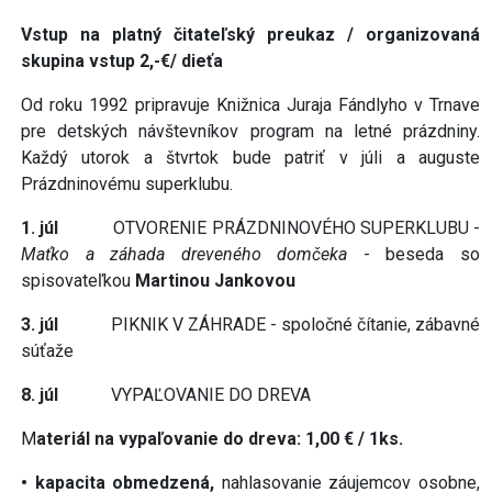
Vstup na platný čitateľský preukaz / organizovaná
skupina vstup 2,-€/ dieťa
Od roku 1992 pripravuje Knižnica Juraja Fándlyho v Trnave
pre detských návštevníkov program na letné prázdniny.
Každý utorok a štvrtok bude patriť v júli a auguste
Prázdninovému superklubu.
1. júl
OTVORENIE PRÁZDNINOVÉHO SUPERKLUBU -
Maťko a záhada
dreveného domčeka
- beseda so
spisovateľkou
Martinou Jankovou
3. júl
PIKNIK V ZÁHRADE - spoločné čítanie, zábavné
súťaže
8. júl
VYPAĽOVANIE DO DREVA
M
ateriál na vypaľovanie do dreva: 1,00 € / 1ks.
• kapacita obmedzená,
nahlasovanie záujemcov osobne,