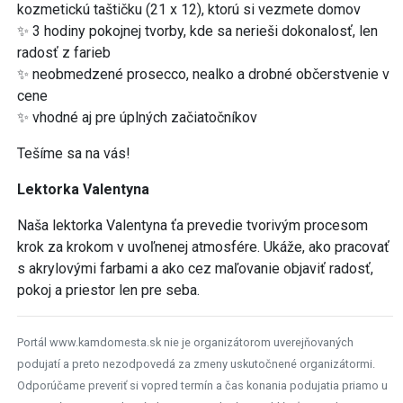
kozmetickú taštičku (21 x 12), ktorú si vezmete domov
✨ 3 hodiny pokojnej tvorby, kde sa nerieši dokonalosť, len
radosť z farieb
✨ neobmedzené prosecco, nealko a drobné občerstvenie v
cene
✨ vhodné aj pre úplných začiatočníkov
Tešíme sa na vás!
Lektorka Valentyna
Naša lektorka Valentyna ťa prevedie tvorivým procesom
krok za krokom v uvoľnenej atmosfére. Ukáže, ako pracovať
s akrylovými farbami a ako cez maľovanie objaviť radosť,
pokoj a priestor len pre seba.
Portál www.kamdomesta.sk nie je organizátorom uverejňovaných
podujatí a preto nezodpovedá za zmeny uskutočnené organizátormi.
Odporúčame preveriť si vopred termín a čas konania podujatia priamo u