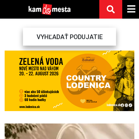
VYHĽADAŤ PODUJATIE
Previous
Next