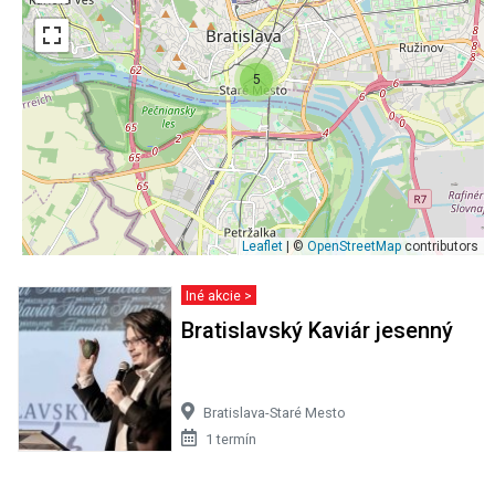
5
Leaflet
| ©
OpenStreetMap
contributors
Iné akcie >
Bratislavský Kaviár jesenný
Bratislava-Staré Mesto
1 termín