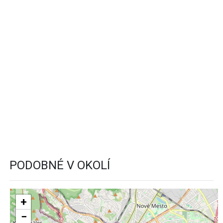
PODOBNÉ V OKOLÍ
+
−