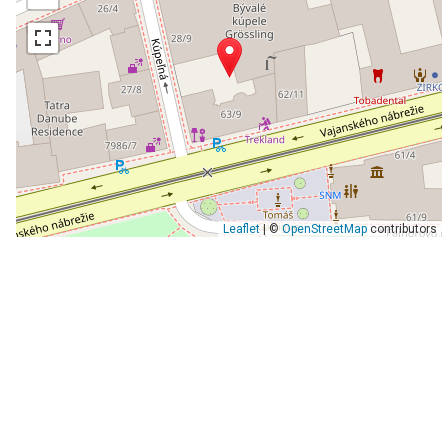
Leaflet
| ©
OpenStreetMap
contributors