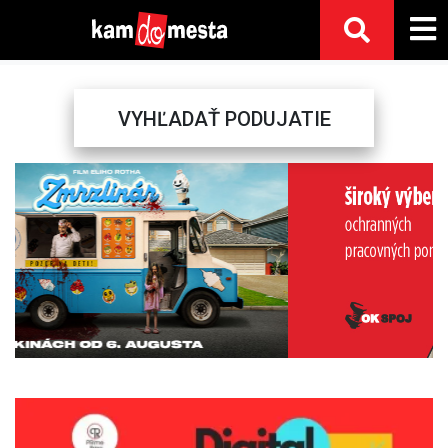
VYHĽADAŤ PODUJATIE
Previous
Next